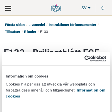
Gå
Sök
S
direkt
på
SV
till
hela
innehåll
webbplatsen
Första sidan
Livsmedel
Instruktioner för konsumenter
Tillsatser
E-koder
E133
E133 - Briljantblått FCF
additiv grupp
Information om cookies
Livsmedelsfärger
Cookies hjälper oss att utveckla vår webbplats och
förbättra dess innehåll och tillgänglighet.
Information om
Färg
Blå
cookies
beskrivning
Framställs syntetiskt. Får användas i bl.a. drycker,