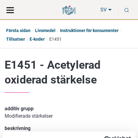
Gå
Sök
S
direkt
på
SV
till
hela
innehåll
webbplatsen
Första sidan
Livsmedel
Instruktioner för konsumenter
Tillsatser
E-koder
E1451
E1451 - Acetylerad
oxiderad stärkelse
additiv grupp
Modifierade stärkelser
beskrivning
Flera växter lagrar energi i form av stärkelse. Stärkelse är