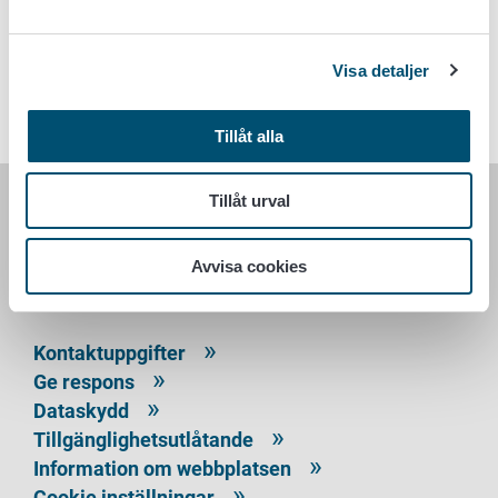
spannmål eller hybridstammar av sådana: vete, råg, korn,
havre, spelt, kamut.
Visa detaljer
Godtagbart dagligt maximalt intag (ADI)
Har inte fastställts
Tillåt alla
Tillåt urval
LIVSMEDELSVERKET
Avvisa cookies
PB 100
00027 LIVSMEDELSVERKET
Kontaktuppgifter
Ge respons
Dataskydd
Tillgänglighetsutlåtande
Information om webbplatsen
Cookie inställningar