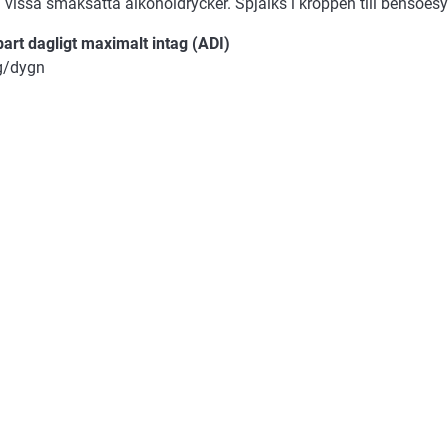
 vissa smaksatta alkoholdrycker. Spjälks i kroppen till bensoesy
art dagligt maximalt intag (ADI)
g/dygn