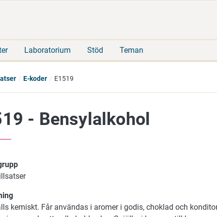
Gå
Sök
direkt
på
till
hela
innehåll
webbplatsen
ter
Laboratorium
Stöd
Teman
satser
E-koder
E1519
19 - Bensylalkohol
 grupp
illsatser
ning
ls kemiskt. Får användas i aromer i godis, choklad och konditor