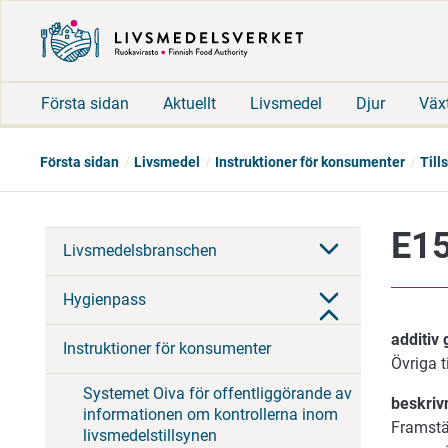
Första sidan
Aktuellt
Livsmedel
Djur
Väx
Första sidan
Livsmedel
Instruktioner för konsumenter
Till
E15
Livsmedelsbranschen
Hygienpass
additiv
Instruktioner för konsumenter
Övriga t
Systemet Oiva för offentliggörande av
beskriv
informationen om kontrollerna inom
Framstäl
livsmedelstillsynen