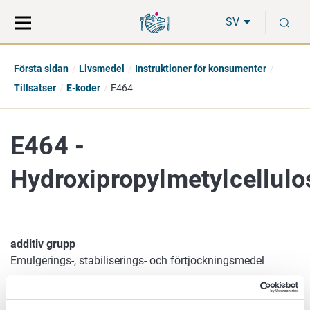
Gå
Sök
S
direkt
på
SV
till
hela
innehåll
webbplatsen
Första sidan
Livsmedel
Instruktioner för konsumenter
Tillsatser
E-koder
E464
E464 -
Hydroxipropylmetylcellulo
additiv grupp
Emulgerings-, stabiliserings- och förtjockningsmedel
beskrivning
Cellulosa förekommer i växternas cellväggar. Kemiskt är