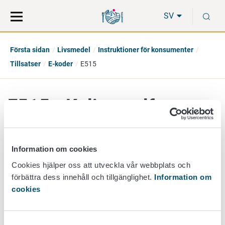
Gå
Sök
S
direkt
på
SV
till
hela
innehåll
webbplatsen
Första sidan
Livsmedel
Instruktioner för konsumenter
Tillsatser
E-koder
E515
E515 - Kaliumsulfater
Information om cookies
additiv grupp
Övriga tillsatser
Cookies hjälper oss att utveckla vår webbplats och
förbättra dess innehåll och tillgänglighet.
Information om
beskrivning
cookies
Kaliumsalter av svavelsyra (E 513). Framställs av
mineralen kainit eller kemiskt. Surhetsreglerande medel.
Får användas i nästan alla livsmedel som får innehålla
Samtyckesval