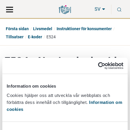
Gå
Sök
S
direkt
på
SV
till
hela
innehåll
webbplatsen
Första sidan
Livsmedel
Instruktioner för konsumenter
Tillsatser
E-koder
E524
E524 - Natriumhydroxid
Information om cookies
additiv grupp
Övriga tillsatser
Cookies hjälper oss att utveckla vår webbplats och
förbättra dess innehåll och tillgänglighet.
Information om
beskrivning
cookies
Stark bas, lut, framställs kemiskt. Får användas utspädd
som surhetsreglerande medel. Får användas i nästan alla
livsmedel som får innehålla tillsatser. Mängdbegränsningar
Samtyckesval