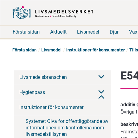
Första sidan
Aktuellt
Livsmedel
Djur
Väx
Första sidan
Livsmedel
Instruktioner för konsumenter
Till
E54
Livsmedelsbranschen
Hygienpass
additiv
Instruktioner för konsumenter
Övriga t
Systemet Oiva för offentliggörande av
beskriv
informationen om kontrollerna inom
Framstä
livsmedelstillsynen