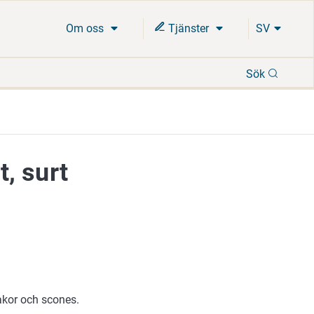
Om oss
Tjänster
SV
Sök
Sök
, surt
akor och scones.