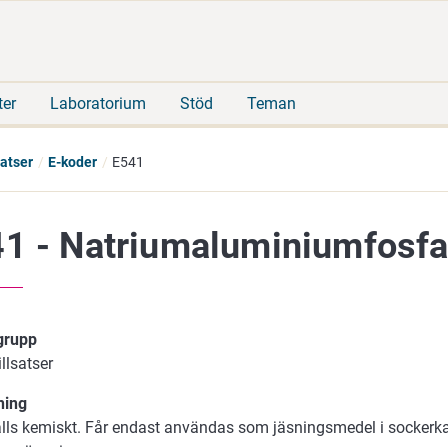
Gå
Sök
direkt
på
till
hela
innehåll
webbplatsen
ter
Laboratorium
Stöd
Teman
satser
E-koder
E541
1 - Natriumaluminiumfosfat
 grupp
illsatser
ning
lls kemiskt. Får endast användas som jäsningsmedel i sockerk