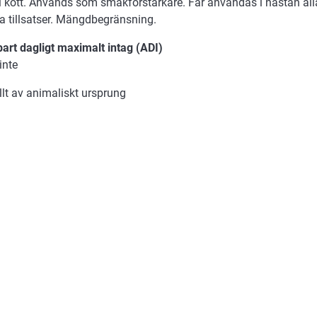
 i kött. Används som smakförstärkare. Får användas i nästan al
la tillsatser. Mängdbegränsning.
art dagligt maximalt intag (ADI)
inte
lt av animaliskt ursprung