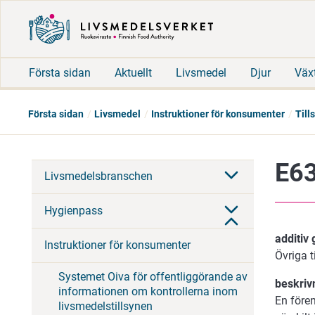
Första sidan
Aktuellt
Livsmedel
Djur
Väx
Första sidan
Livsmedel
Instruktioner för konsumenter
Till
E63
Livsmedelsbranschen
Hygienpass
additiv
Instruktioner för konsumenter
Övriga t
Systemet Oiva för offentliggörande av
beskriv
informationen om kontrollerna inom
En före
livsmedelstillsynen