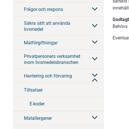
särskilt
innehål
Frågor och respons
Godtagb
Säkra sätt att använda
Behövs 
livsmedel
Eventuel
Matförgiftningar
Privatpersoners verksamhet
inom livsmedelsbranschen
Hantering och förvaring
Tillsatser
E-koder
Matallergener