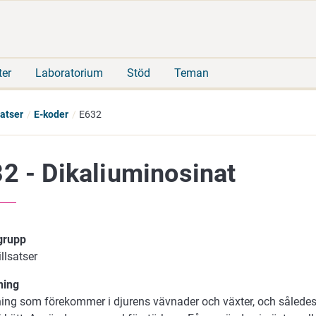
Gå
Sök
direkt
på
till
hela
innehåll
webbplatsen
ter
Laboratorium
Stöd
Teman
satser
E-koder
E632
2 - Dikaliuminosinat
 grupp
illsatser
ning
ning som förekommer i djurens vävnader och växter, och således 