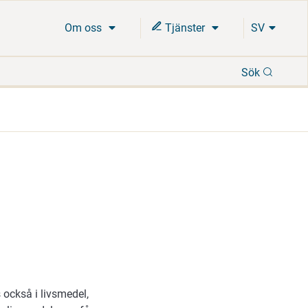
Om oss
Tjänster
SV
Sök
Sök
också i livsmedel,