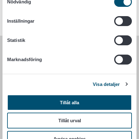
Nödvändig
Godtagbart dagligt maximalt intag (ADI)
Har inte fastställts
Inställningar
Statistik
LIVSMEDELSVERKET
Marknadsföring
PB 100
00027 LIVSMEDELSVERKET
Visa detaljer
Kontaktuppgifter
Ge respons
Tillåt alla
Dataskydd
Tillgänglighetsutlåtande
Information om webbplatsen
Tillåt urval
Cookie inställningar
Avvisa cookies