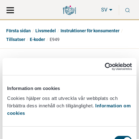
Gå
Sök
S
direkt
på
SV
till
hela
innehåll
webbplatsen
Första sidan
Livsmedel
Instruktioner för konsumenter
Tillsatser
E-koder
E949
E949 - Väte
Information om cookies
additiv grupp
Cookies hjälper oss att utveckla vår webbplats och
Övriga tillsatser
förbättra dess innehåll och tillgänglighet.
Information om
cookies
beskrivning
Framställs med olika metoder, till exempel genom
spjälkning av vatten med hjälp av el. Förpackningsgas. Får
Samtyckesval
användas i alla livsmedel.