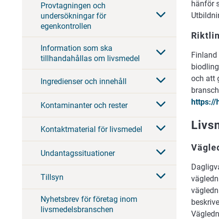
hänför s
Provtagningen och
Utbildn
undersökningar för
egenkontrollen
Riktli
Information som ska
Finland 
tillhandahållas om livsmedel
biodling
och att 
Ingredienser och innehåll
bransch
https:/
Kontaminanter och rester
Livs
Kontaktmaterial för livsmedel
Vägled
Undantagssituationer
Dagligva
Tillsyn
vägledn
vägledn
Nyhetsbrev för företag inom
beskrive
livsmedelsbranschen
Vägledn