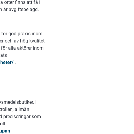
örter finns att få i
 är avgiftsbelagd.
r för god praxis inom
er och av hög kvalitet
 för alla aktörer inom
lats
gheter/
.
vsmedelsbutiker. I
rollen, allmän
d preciseringar som
ll.
aupan-