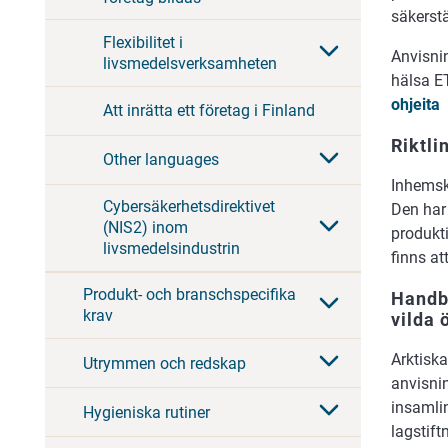
säkerstä
Flexibilitet i
Anvisnin
livsmedelsverksamheten
hälsa E
ohjeita
Att inrätta ett företag i Finland
Riktli
Other languages
Inhemsk
Cybersäkerhetsdirektivet
Den har 
(NIS2) inom
produkti
livsmedelsindustrin
finns a
Produkt- och branschspecifika
Handbo
krav
vilda 
Arktiska
Utrymmen och redskap
anvisni
insamli
Hygieniska rutiner
lagstift