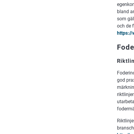
egenkont
bland an
som gäll
och de 
https://
Fode
Riktli
Foderind
god pra
märknin
riktlinj
utarbet
fodermä
Riktlinj
bransch