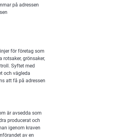
lemmar på adressen
ssen
injer för företag som
 rotsaker, grönsaker,
troll. Syftet med
het och vägleda
nns att få på adressen
 som är avsedda som
ndra producerat och
r man igenom kraven
mförandet av en