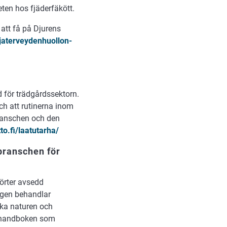
ten hos fjäderfäkött.
 att få på Djurens
arjaterveydenhuollon-
 för trädgårdssektorn.
ch att rutinerna inom
branschen och den
to.fi/laatutarha/
 branschen för
 örter avsedd
ngen behandlar
ska naturen och
av handboken som