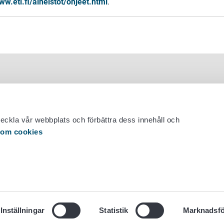
ww.etl.fi/aineistot/ohjeet.html
.
veckla vår webbplats och förbättra dess innehåll och
 om cookies
 29 530 0400
Inställningar
Statistik
Marknadsfö