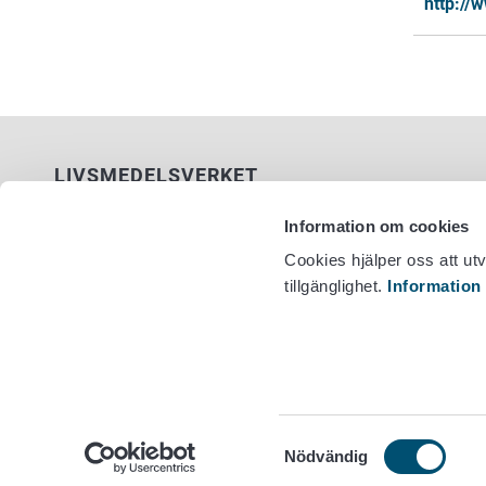
http://w
LIVSMEDELSVERKET
PB 100
Information om cookies
00027 LIVSMEDELSVERKET
Cookies hjälper oss att ut
tillgänglighet.
Information
Kontaktuppgifter
Växel +358
Ge respons
Dataskydd
Tillgänglighetsutlåtande
Information om webbplatsen
Cookie inställningar
Samtyckesval
Nödvändig