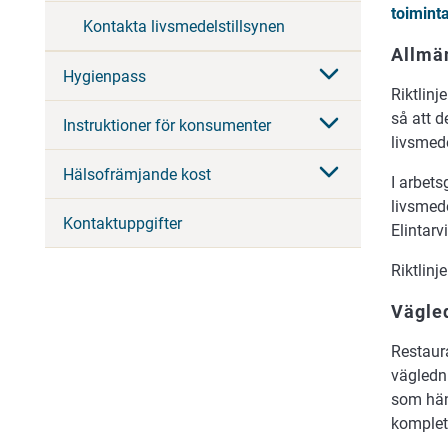
toimint
Kontakta livsmedelstillsynen
Allmän
Hygienpass
Riktlin
så att d
Instruktioner för konsumenter
livsmede
Hälsofrämjande kost
I arbets
livsmede
Kontaktuppgifter
Elintarv
Riktlinj
Vägled
Restaura
vägledn
som hän
komplet