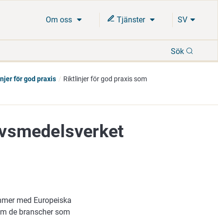
Om oss
Tjänster
SV
Sök
Sök
injer för god praxis
Riktlinjer för god praxis som
Livsmedelsverket
tämmer med Europeiska
nom de branscher som