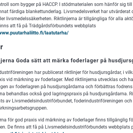
roll som bygger på HACCP. I stödmaterialen som hänför sig till r
nat färdiga blankettunderlag. Livsmedelsverket har utvärderat de
er livsmedelssäkerheten. Riktlinjerna är tillgängliga för alla ak
finns att få på Trädgårdsförbundets webbplats
www.puutarhaliitto.fi/laatutarha/
r
njerna Goda sätt att märka foderlager på husdjurs
ustriföreningen har publicerat riktlinjer för husdjursgårdar, i 
xis vid märkning av foderlager. Med riktlinjerna utvecklas och 
gen av foderlagren på husdjursgårdarna och förbättras fodrens 
erna behandlas också god lagringspraxis på husdjursgårdarna. Ri
ats av Livsmedelsindustriförbundet, foderindustriföreningen och
rkningsarbetsgruppen.
erna för god praxis vid märkning av foderlager finns tillgänglig f
en. De finns att få på Livsmedelsindustriförbundets webbplats 