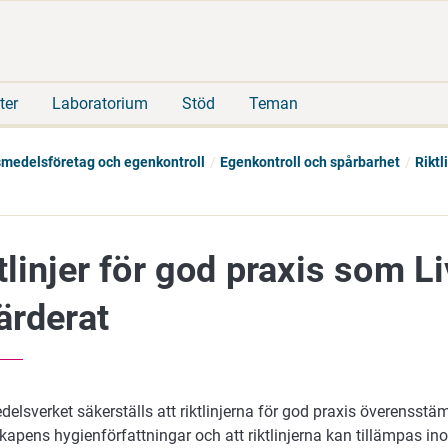
Gå
Sök
direkt
på
till
hela
innehåll
webbplatsen
ter
Laboratorium
Stöd
Teman
vsmedelsföretag och egenkontroll
Egenkontroll och spårbarhet
Riktl
tlinjer för god praxis som 
ärderat
delsverket säkerställs att riktlinjerna för god praxis överenss
apens hygienförfattningar och att riktlinjerna kan tillämpas i