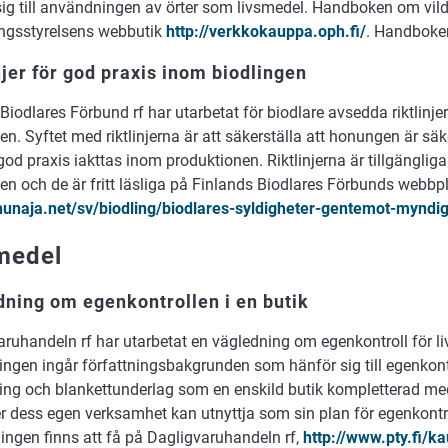
ig till användningen av örter som livsmedel. Handboken om vilda 
ingsstyrelsens webbutik
http://verkkokauppa.oph.fi/
. Handboken
njer för god praxis inom biodlingen
Biodlares Förbund rf har utarbetat för biodlare avsedda riktlinje
en. Syftet med riktlinjerna är att säkerställa att honungen är säk
god praxis iakttas inom produktionen. Riktlinjerna är tillgängliga
en och de är fritt läsliga på Finlands Biodlares Förbunds webbp
/hunaja.net/sv/biodling/biodlares-syldigheter-gentemot-myndi
medel
ning om egenkontrollen i en butik
ruhandeln rf har utarbetat en vägledning om egenkontroll för li
ingen ingår författningsbakgrunden som hänför sig till egenkont
ing och blankettunderlag som en enskild butik kompletterad me
r dess egen verksamhet kan utnyttja som sin plan för egenkontro
ingen finns att få på Dagligvaruhandeln rf,
http://www.pty.fi/k