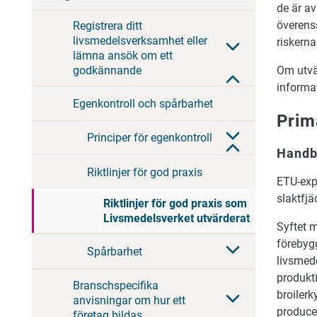
de är av
överens
Registrera ditt
livsmedelsverksamhet eller
riskern
lämna ansök om ett
godkännande
Om utvär
informa
Egenkontroll och spårbarhet
Prim
Principer för egenkontroll
Handbo
Riktlinjer för god praxis
ETU-exp
slaktfj
Riktlinjer för god praxis som
Livsmedelsverket utvärderat
Syftet m
förebyg
Spårbarhet
livsmed
produkti
Branschspecifika
broilerk
anvisningar om hur ett
produce
företag bildas