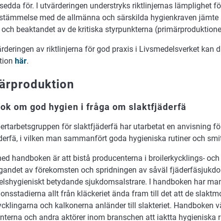
sedda för. I utvärderingen understryks riktlinjernas lämplighet fö
stämmelse med de allmänna och särskilda hygienkraven jämte 
a och beaktandet av de kritiska styrpunkterna (primärproduktio
deringen av riktlinjerna för god praxis i Livsmedelsverket kan d
tion
här
.
ärproduktion
k om god hygien i fråga om slaktfjäderfä
ertarbetsgruppen för slaktfjäderfä har utarbetat en anvisning f
äderfä, i vilken man sammanfört goda hygieniska rutiner och smi
ed handboken är att bistå producenterna i broilerkycklings- och 
gandet av förekomsten och spridningen av såväl fjäderfäsjuk
elshygieniskt betydande sjukdomsalstrare. I handboken har ma
onsstadierna allt från kläckeriet ända fram till det att de slakt
ycklingarna och kalkonerna anländer till slakteriet. Handboken v
nterna och andra aktörer inom branschen att iaktta hygieniska r