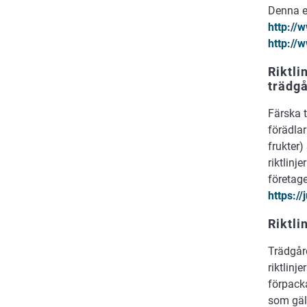
Denna e
http://
w
http://
Riktli
trädg
Färska t
förädla
frukter)
riktlinj
företage
https:/
Riktli
Trädgår
riktlinj
förpacka
som gäl