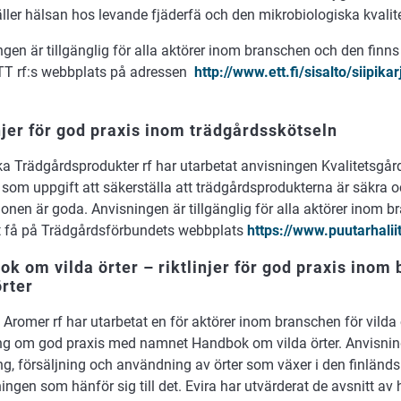
ller hälsan hos levande fjäderfä och den mikrobiologiska kvalite
gen är tillgänglig för alla aktörer inom branschen och den finns
TT rf:s webbplats på adressen
http://www.ett.fi/sisalto/siipik
njer för god praxis inom trädgårdsskötseln
a Trädgårdsprodukter rf har utarbetat anvisningen Kvalitetsgård
som uppgift att säkerställa att trädgårdsprodukterna är säkra o
onen är goda. Anvisningen är tillgänglig för alla aktörer inom 
tt få på Trädgårdsförbundets webbplats
https://www.puutarhaliit
k om vilda örter – riktlinjer för god praxis inom
örter
 Aromer rf har utarbetat en för aktörer inom branschen för vilda
ng om god praxis med namnet Handbok om vilda örter. Anvisni
ng, försäljning och användning av örter som växer i den finländ
ningen som hänför sig till det. Evira har utvärderat de avsnitt 