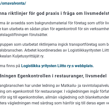
a/omavalvonta/
na riktlinjer för god praxis i fråga om livsmedels
jerna är avsedda som bakgrundsmaterial för företag som utför li
e kan utarbeta en sådan plan för egenkontroll för sin verksamhe
lslagstiftningen förutsätter.
gruppen som utarbetat riktlinjerna ingick transportföretag som b
lsbranschen. Arbetet koordinerades av Logistiikkayritysten Liitt
ikealan Kuljetusyrittäjät ry.
erna finns på
Logistiikka yritysten Liitto ry:s webbplats.
ningen Egenkontrollen i restauranger, livsmedel
ngbranschen har under ledning av Matkailu- ja ravintolapalvelut
ing om egenkontroll för restauranger. I vägledningen ingår för
för sig till egenkontrollen, allmän vägledning och blankettunde
tera vägledningen med särdrag som hänför sig till deras egen 