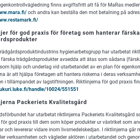
genkontrollvägledning finns avgiftsfritt att få för MaRas med
ww.mara.fi/
och andra kan beställa den mot betalning på adre
www.restamark.fi/
njer för god praxis för företag som hanterar färska
årdsprodukter
rädgårdsproduktindustrins hygienarbetsgrupp har utarbetat riktl
r färska trädgårdsprodukter avsedda att ätas som sådana (färska
 som hjälp och underlag vid utarbetandet av en plan för egenkon
erna är att hjälpa företagen att hantera riskerna i deras verksam
n i tillämpandet av lagstiftningen. Riktlinjerna för god praxis fi
/jukuri.luke.fi/handle/10024/551551
njerna Packeriets Kvalitetsgård
dsförbundet har utarbetat riktlinjerna Packeriets Kvalitetsgård
er för god praxis till dem som köper produkter ur växtriket som a
r och levererar vidare inom livsmedelskedjan. I riktlinjerna gå
ler verksamheten och vägleder aktören i utarbetandet och geno