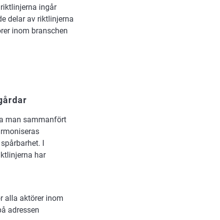
iktlinjerna ingår
 delar av riktlinjerna
törer inom branschen
gårdar
vilka man sammanfört
harmoniseras
spårbarhet. I
ktlinjerna har
ör alla aktörer inom
på adressen