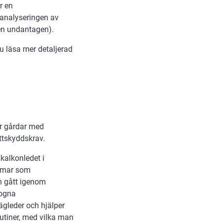
r en
analyseringen av
nen undantagen).
u läsa mer detaljerad
ör gårdar med
ttskyddskrav.
kalkonledet i
domar som
n gått igenom
mogna
ägleder och hjälper
utiner, med vilka man