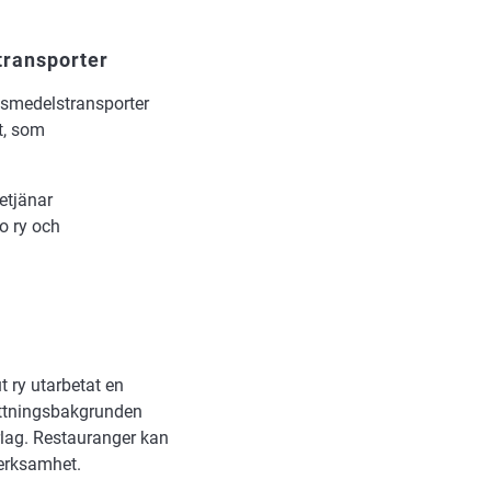
transporter
vsmedelstransporter
t, som
etjänar
o ry och
 ry utarbetat en
fattningsbakgrunden
rlag. Restauranger kan
verksamhet.