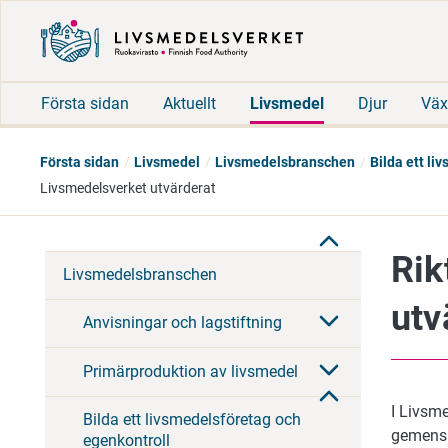
Första sidan
Aktuellt
Livsmedel
Djur
Väx
Första sidan
Livsmedel
Livsmedelsbranschen
Bilda ett li
Livsmedelsverket utvärderat
Rik
Livsmedelsbranschen
utv
Anvisningar och lagstiftning
Primärproduktion av livsmedel
I Livsme
Bilda ett livsmedelsföretag och
gemensk
egenkontroll