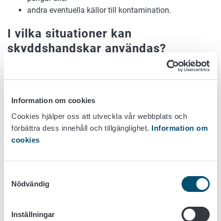
andra eventuella källor till kontamination.
I vilka situationer kan
skyddshandskar användas?
Användningen av skyddshandskar är inte ett krav i
livsmedelsarbetet i regel. I vissa enskilda arbetsmoment
och situationer är användningen av skyddshandskar dock
Information om cookies
nödvändigt, till exempel när
Cookies hjälper oss att utveckla vår webbplats och
kött hanteras med skärskyddshandskar eller när
förbättra dess innehåll och tillgänglighet.
Information om
personen har ett sår täckt med plåster i handen.
cookies
Utöver det ovan nämnda kan livsmedelsföretag själv
fastställa andra situationer och arbetsmoment där
Samtyckesval
skyddshandskar ska användas.
Nödvändig
Hur borde man göra i situationer
Inställningar
där en och samma person till