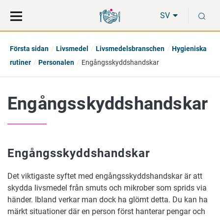
Gå
Sök
S
direkt
på
SV
till
hela
innehåll
webbplatsen
Första sidan
Livsmedel
Livsmedelsbranschen
Hygieniska
rutiner
Personalen
Engångsskyddshandskar
Engångsskyddshandskar
Engångsskyddshandskar
Det viktigaste syftet med engångsskyddshandskar är att
skydda livsmedel från smuts och mikrober som sprids via
händer. Ibland verkar man dock ha glömt detta. Du kan ha
märkt situationer där en person först hanterar pengar och