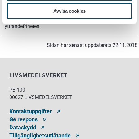
Avvisa cookies
Begränsningarna ska ändå alltid vara motiverade.
Förhandscensur är till exempel inte tillåtet, utan kränker
yttrandefriheten.
Sidan har senast uppdaterats 22.11.2018
LIVSMEDELSVERKET
PB 100
00027 LIVSMEDELSVERKET
Kontaktuppgifter
Ge respons
Dataskydd
Tillgänglighetsutlåtande