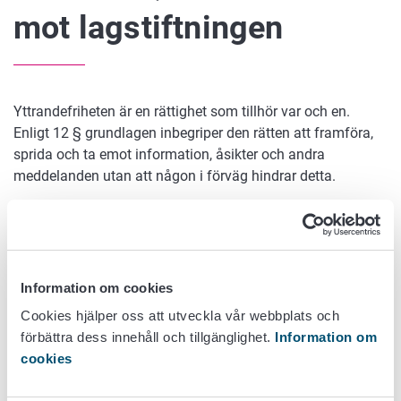
mot lagstiftningen
Yttrandefriheten är en rättighet som tillhör var och en.
Enligt 12 § grundlagen inbegriper den rätten att framföra,
sprida och ta emot information, åsikter och andra
meddelanden utan att någon i förväg hindrar detta.
Begränsningar kan ändå ställas på utnyttjandet av de
grundläggande rättigheterna. Inte ens de grundläggande
rättigheterna är således på så vis ovillkorliga att de kunde
utnyttjas obegränsat. Ofta inskränks utnyttjandet av de
Information om cookies
grundläggande rättigheterna av andra människors
Cookies hjälper oss att utveckla vår webbplats och
grundläggande rättigheter och ibland också vägande
förbättra dess innehåll och tillgänglighet.
Information om
samhälleliga intressen.
cookies
I grundlagen sägs att närmare bestämmelser om
yttrandefriheten utfärdas genom lag. På lagnivå har man