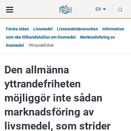
Gå
Sök
S
direkt
på
SV
till
hela
innehåll
webbplatsen
Första sidan
Livsmedel
Livsmedelsbranschen
Information
som ska tillhandahållas om livsmedel
Marknadsföring av
livsmedel
Yttrandefrihet
Den allmänna
yttrandefriheten
möjliggör inte sådan
marknadsföring av
livsmedel, som strider