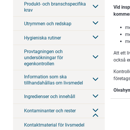
Produkt- och branschspecifika
Vid ins
krav
kommer
Utrymmen och redskap
me
me
Hygieniska rutiner
me
Provtagningen och
Att ett
undersökningar för
också en
egenkontrollen
Kontroll
Information som ska
företag
tillhandahållas om livsmedel
Oivahym
Ingredienser och innehåll
Kontaminanter och rester
Kontaktmaterial för livsmedel