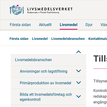
Första sidan
Aktuellt
Livsmedel
Djur
Väx
Första sidan
Livsmedel
Livsmedelsbranschen
Kontaktmate
Til
Livsmedelsbranschen
Anvisningar och lagstiftning
Tillsyn
Primärproduktion av livsmedel
Kontroll
Bilda ett livsmedelsföretag och
redskap 
egenkontroll
engångs