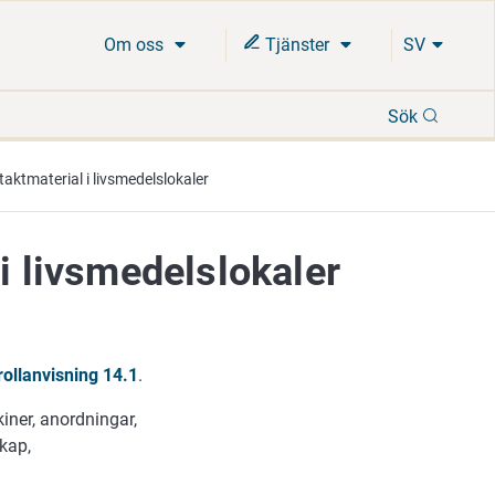
Om oss
Tjänster
SV
Sök
Sök
taktmaterial i livsmedelslokaler
i livsmedelslokaler
rollanvisning 14.1
.
iner, anordningar,
skap,