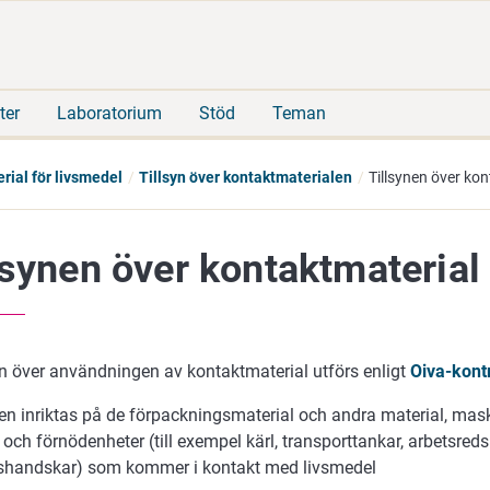
Gå
Sök
direkt
på
till
hela
innehåll
webbplatsen
ter
Laboratorium
Stöd
Teman
rial för livsmedel
Tillsyn över kontaktmaterialen
Tillsynen över kon
lsynen över kontaktmaterial 
en över användningen av kontaktmaterial utförs enligt
Oiva-kont
en inriktas på de förpackningsmaterial och andra material, mask
och förnödenheter (till exempel kärl, transporttankar, arbetsred
handskar) som kommer i kontakt med livsmedel