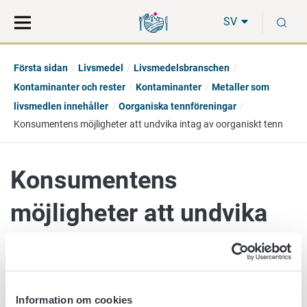
Gå
Sök
S
direkt
på
SV
till
hela
innehåll
webbplatsen
Första sidan
Livsmedel
Livsmedelsbranschen
Kontaminanter och rester
Kontaminanter
Metaller som
livsmedlen innehåller
Oorganiska tennföreningar
Konsumentens möjligheter att undvika intag av oorganiskt tenn
Konsumentens
möjligheter att undvika
intag av oorganiskt tenn
Information om cookies