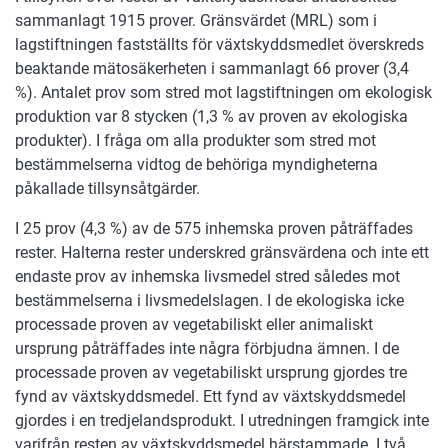
sammanlagt 1915 prover. Gränsvärdet (MRL) som i
lagstiftningen fastställts för växtskyddsmedlet överskreds
beaktande mätosäkerheten i sammanlagt 66 prover (3,4
%). Antalet prov som stred mot lagstiftningen om ekologisk
produktion var 8 stycken (1,3 % av proven av ekologiska
produkter). I fråga om alla produkter som stred mot
bestämmelserna vidtog de behöriga myndigheterna
påkallade tillsynsåtgärder.
I 25 prov (4,3 %) av de 575 inhemska proven påträffades
rester. Halterna rester underskred gränsvärdena och inte ett
endaste prov av inhemska livsmedel stred således mot
bestämmelserna i livsmedelslagen. I de ekologiska icke
processade proven av vegetabiliskt eller animaliskt
ursprung påträffades inte några förbjudna ämnen. I de
processade proven av vegetabiliskt ursprung gjordes tre
fynd av växtskyddsmedel. Ett fynd av växtskyddsmedel
gjordes i en tredjelandsprodukt. I utredningen framgick inte
varifrån resten av växtskyddsmedel härstammade. I två