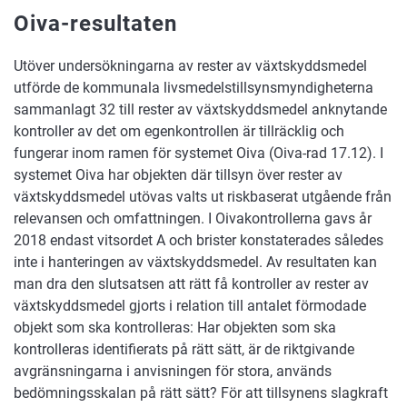
Oiva-resultaten
Utöver undersökningarna av rester av växtskyddsmedel
utförde de kommunala livsmedelstillsynsmyndigheterna
sammanlagt 32 till rester av växtskyddsmedel anknytande
kontroller av det om egenkontrollen är tillräcklig och
fungerar inom ramen för systemet Oiva (Oiva-rad 17.12). I
systemet Oiva har objekten där tillsyn över rester av
växtskyddsmedel utövas valts ut riskbaserat utgående från
relevansen och omfattningen. I Oivakontrollerna gavs år
2018 endast vitsordet A och brister konstaterades således
inte i hanteringen av växtskyddsmedel. Av resultaten kan
man dra den slutsatsen att rätt få kontroller av rester av
växtskyddsmedel gjorts i relation till antalet förmodade
objekt som ska kontrolleras: Har objekten som ska
kontrolleras identifierats på rätt sätt, är de riktgivande
avgränsningarna i anvisningen för stora, används
bedömningsskalan på rätt sätt? För att tillsynens slagkraft