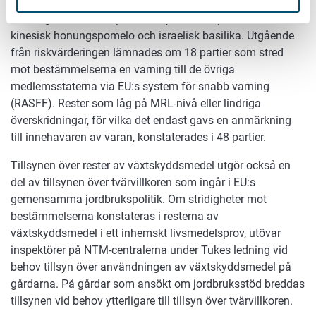
eller så konstaterades rester av ett växtskyddsmedel som
inte är godkänt i EU i produkten). Sådana produkter var
kinesisk honungspomelo och israelisk basilika. Utgående
från riskvärderingen lämnades om 18 partier som stred
mot bestämmelserna en varning till de övriga
medlemsstaterna via EU:s system för snabb varning
(RASFF). Rester som låg på MRL-nivå eller lindriga
överskridningar, för vilka det endast gavs en anmärkning
till innehavaren av varan, konstaterades i 48 partier.
Tillsynen över rester av växtskyddsmedel utgör också en
del av tillsynen över tvärvillkoren som ingår i EU:s
gemensamma jordbrukspolitik. Om stridigheter mot
bestämmelserna konstateras i resterna av
växtskyddsmedel i ett inhemskt livsmedelsprov, utövar
inspektörer på NTM-centralerna under Tukes ledning vid
behov tillsyn över användningen av växtskyddsmedel på
gårdarna. På gårdar som ansökt om jordbruksstöd breddas
tillsynen vid behov ytterligare till tillsyn över tvärvillkoren.