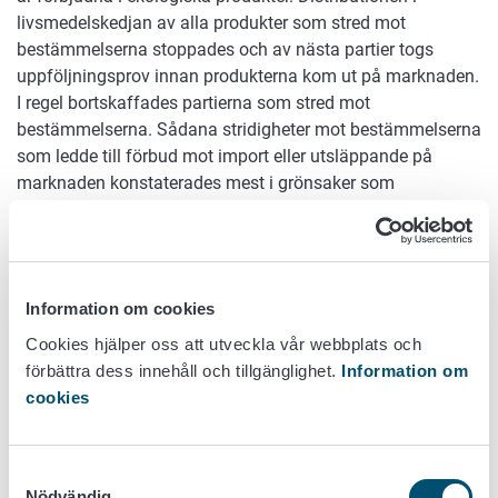
livsmedelskedjan av alla produkter som stred mot
bestämmelserna stoppades och av nästa partier togs
uppföljningsprov innan produkterna kom ut på marknaden.
I regel bortskaffades partierna som stred mot
bestämmelserna. Sådana stridigheter mot bestämmelserna
som ledde till förbud mot import eller utsläppande på
marknaden konstaterades mest i grönsaker som
importerats från Asien. 32 stycken av partierna som stred
mot bestämmelserna var livsmedel som importerats direkt
till Finland från länder utanför EU och 34 partier var
livsmedel på den inre marknaden av vilka en del hade sitt
Information om cookies
ursprung i ett land utanför EU. Det visar att man i alla
länder utanför EU inte förmår följa sådan jordbrukspraxis
Cookies hjälper oss att utveckla vår webbplats och
som motsvarar EU:s MRL-krav. Å andra sidan statistikförs
förbättra dess innehåll och tillgänglighet.
Information om
sådana partier som har sitt ursprung i ett tredje land och
cookies
införs via EU som import på den inre marknaden och därför
koncentreras stridigheterna mot bestämmelserna i
Samtyckesval
verkligheten till tredje länder i högre grad än vad dessa tal
Nödvändig