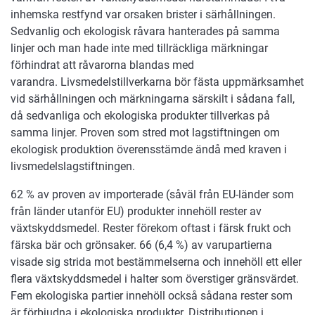
inhemska restfynd var orsaken brister i särhållningen.
Sedvanlig och ekologisk råvara hanterades på samma
linjer och man hade inte med tillräckliga märkningar
förhindrat att råvarorna blandas med
varandra. Livsmedelstillverkarna bör fästa uppmärksamhet
vid särhållningen och märkningarna särskilt i sådana fall,
då sedvanliga och ekologiska produkter tillverkas på
samma linjer. Proven som stred mot lagstiftningen om
ekologisk produktion överensstämde ändå med kraven i
livsmedelslagstiftningen.
62 % av proven av importerade (såväl från EU-länder som
från länder utanför EU) produkter innehöll rester av
växtskyddsmedel. Rester förekom oftast i färsk frukt och
färska bär och grönsaker. 66 (6,4 %) av varupartierna
visade sig strida mot bestämmelserna och innehöll ett eller
flera växtskyddsmedel i halter som överstiger gränsvärdet.
Fem ekologiska partier innehöll också sådana rester som
är förbjudna i ekologiska produkter. Distributionen i