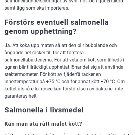
salmonellaundersökningar av svin- nöt- och fjäderfäkött
samt ägg som ska importeras.
Förstörs eventuell salmonella
genom upphettning?
Ja. Att koka upp maten så att den blir bubblande och
ångande het räcker till för att förstöra
salmonellabakterierna. För att veta om kött som tillreds i
ugnen blir tillräckligt upphettat lönar det sig att använda
stektermometer. För kött av fjäderfä räcker en
innertemperatur på +75 °C och för annat kött +70 °C. Om
köttet äts rå eller rosée kan förstörelsen av bakterier inte
garanteras helt.
Salmonella i livsmedel
Kan man äta rått malet kött?