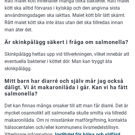
Rått malet kött innehåller många olika bakterier. Rått malet
kött ska alltid förvaras i kylskåp och den angivna sista
användningsdagen ska iakttas. Malet kött blir lätt skämt.
Rått malet kött ska inte ätas utan det ska tillredas innan
man äter det.
Är skinkpålägg säkert i fråga om salmonella?
Skinkpålägg hettas upp vid tillverkningen, vilket innebär att
eventuella bakterier i köttet dör. Man kan tryggt äta
skinkpålägg.
Mitt barn har diarré och själv mår jag också
dåligt. Vi åt makaronilåda i går. Kan vi ha fått
salmonella?
Det kan finnas många orsaker till att man får diarré. Det är
mycket osannolikt att salmonella skulle smitta via tillredd
makaronilåda. Om ni misstänker matförgiftning, kontakta
hälsocentalen och/eller kommunens livsmedelstillsyn.
Ytterligare information:
Institutet för hälsa och välfärd