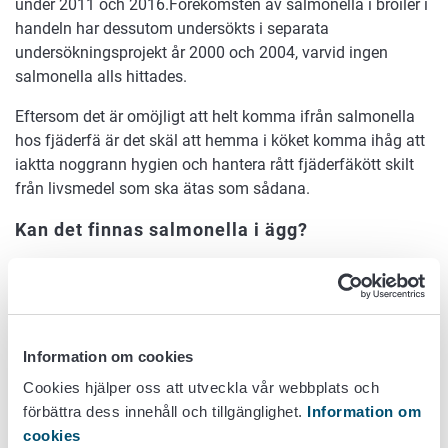
under 2011 och 2016.Förekomsten av salmonella i broiler i
handeln har dessutom undersökts i separata
undersökningsprojekt år 2000 och 2004, varvid ingen
salmonella alls hittades.
Eftersom det är omöjligt att helt komma ifrån salmonella
hos fjäderfä är det skäl att hemma i köket komma ihåg att
iaktta noggrann hygien och hantera rått fjäderfäkött skilt
från livsmedel som ska ätas som sådana.
Kan det finnas salmonella i ägg?
Bara vissa typer av salmonella, t.ex. Salmonella Enteritidis,
kan förekomma inne i ägg och hållas vid liv där. Om hönan
bär på salmonellasmitta som överförs inte från hönan till
den inre delen av ägget, kan det via avföring finnas
Information om cookies
salmonellabakterier på äggskalets yta. Det här förhindras
Cookies hjälper oss att utveckla vår webbplats och
genom god produktionshygien och kontroller.
förbättra dess innehåll och tillgänglighet.
Information om
Kan man äta råa ägg?
cookies