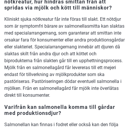
nötkreatur, hur hindras smittan från att
spridas via mjölk och kött till människor?
Kliniskt sjuka nötkreatur får inte föras till slakt. Ett nötdjur
som är symptomfri bärare av salmonellasmitta kan slaktas
med specialarrangemang, som garanterar att smittan inte
orsakar fara för konsumenter eller andra produktionsgårdar
eller slakteriet. Specialarrangemang innebär att djuren då
slaktas skilt från andra djur och att köttet och
biprodukterna från slakten går till en upphettningsprocess.
Mjölk från en salmonellagård får levereras till ett mejeri
endast för tillverkning av mjölkprodukter som ska
pastöriseras. Pastöriseringen dödar eventuell salmonella i
mjölken. Från en salmonellagård får mjölk inte överlåtas
direkt till konsumenter.
Varifrån kan salmonella komma till gårdar
med produktionsdjur?
Salmonellan kan finnas i fodret eller också kan den följa