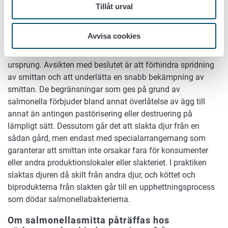
Tillåt urval
salmonella?
Då salmonella hos djuren har konstaterats ger
Avvisa cookies
länsveterinären gården ett skriftligt beslut, som begränsar
bland annat flyttning av djur och produkter av animaliskt
ursprung. Avsikten med beslutet är att förhindra spridning
av smittan och att underlätta en snabb bekämpning av
smittan. De begränsningar som ges på grund av
salmonella förbjuder bland annat överlåtelse av ägg till
annat än antingen pastörisering eller destruering på
lämpligt sätt. Dessutom går det att slakta djur från en
sådan gård, men endast med specialarrangemang som
garanterar att smittan inte orsakar fara för konsumenter
eller andra produktionslokaler eller slakteriet. I praktiken
slaktas djuren då skilt från andra djur, och köttet och
biprodukterna från slakten går till en upphettningsprocess
som dödar salmonellabakterierna.
Om salmonellasmitta påträffas hos