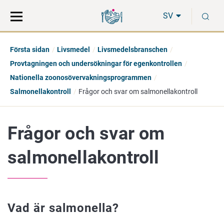
Gå
Sök
S
direkt
på
SV
till
hela
innehåll
webbplatsen
Första sidan
Livsmedel
Livsmedelsbranschen
Provtagningen och undersökningar för egenkontrollen
Nationella zoonosövervakningsprogrammen
Salmonellakontroll
Frågor och svar om salmonellakontroll
Frågor och svar om
salmonellakontroll
Vad är salmonella?