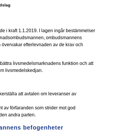
dslag
de i kraft 1.1.2019. I lagen ingår bestämmelser
arknadsombudsmannen, ombudsmannens
vervakar efterlevnaden av de krav och
rbättra livsmedelsmarknadens funktion och att
nom livsmedelskedjan.
 säkerställa att avtalen om leveranser av
mt av förfaranden som strider mot god
 den andra parten.
nnens befogenheter