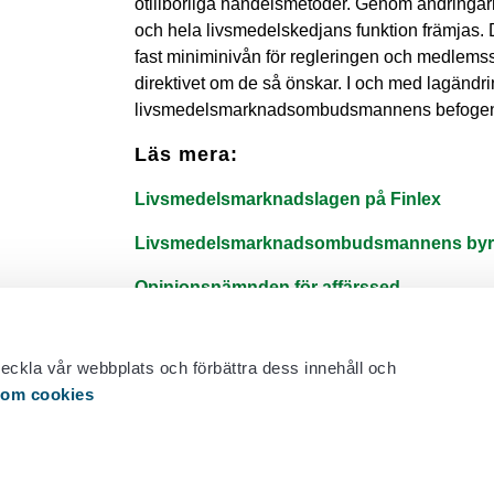
otillbörliga handelsmetoder. Genom ändringarn
och hela livsmedelskedjans funktion främjas. D
fast miniminivån för regleringen och medlemsst
direktivet om de så önskar. I och med lagänd
livsmedelsmarknadsombudsmannens befogen
Läs mera:
Livsmedelsmarknadslagen på Finlex
Livsmedelsmarknadsombudsmannens byr
Opinionsnämnden för affärssed
Annan lagstiftning
veckla vår webbplats och förbättra dess innehåll och
 om cookies
E-post: etmv(at)etmv.fi