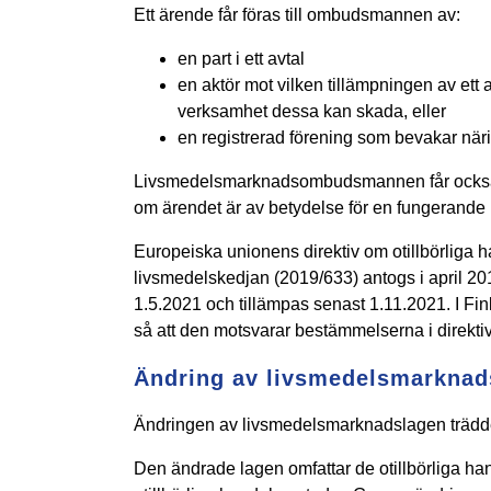
Ett ärende får föras till ombudsmannen av:
en part i ett avtal
en aktör mot vilken tillämpningen av ett av
verksamhet dessa kan skada, eller
en registrerad förening som bevakar när
Livsmedelsmarknadsombudsmannen får också på 
om ärendet är av betydelse för en fungerande
Europeiska unionens direktiv om otillbörliga 
livsmedelskedjan (2019/633) antogs i april 2019.
1.5.2021 och tillämpas senast 1.11.2021. I F
så att den motsvarar bestämmelserna i direktiv
Ändring av livsmedelsmarknad
Ändringen av livsmedelsmarknadslagen trädde 
Den ändrade lagen omfattar de otillbörliga ha