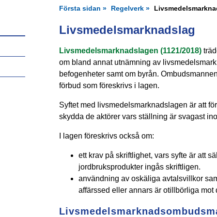
Första sidan
Regelverk
Livsmedelsmarkna
Livsmedelsmarknadslag
Livsmedelsmarknadslagen (1121/2018)
träd
om bland annat utnämning av livsmedelsm
befogenheter samt om byrån. Ombudsmannen ö
förbud som föreskrivs i lagen.
Syftet med livsmedelsmarknadslagen är att fö
skydda de aktörer vars ställning är svagast i
I lagen föreskrivs också om:
ett krav på skriftlighet, vars syfte är att
jordbruksprodukter ingås skriftligen.
användning av oskäliga avtalsvillkor sa
affärssed eller annars är otillbörliga mot
Livsmedelsmarknadsombudsma