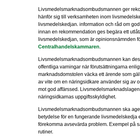
Livsmedelsmarknadsombudsmannen ger rekomm
hänför sig till verksamheten inom livsmedelsk
livsmedelskedjan. information och råd om go
innan en rekommendation ges begära ett utlåta
livsmedelskedjan, som är opinionsnämnden för a
Centralhandelskammaren
.
Livsmedelsmarknadsombudsmannen kan dess
offentliga varningar när förutsättningarna en
marknadsdomstolen väcka ett ärende som gäl
av vite om en näringsidkare använder sig av osk
mot god affärssed. Livsmedelsmarknadslagen
näringsidkarnas uppgiftsskyldighet.
Livsmedelsmarknadsombudsmannen ska agera s
betydelse för en fungerande livsmedelskedja e
förekomma avsevärda problem. Exempel på såda
rutiner.