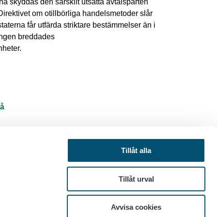
a skyddas den särskilt utsatta avtalsparten
irektivet om otillbörliga handelsmetoder slår
aterna får utfärda striktare bestämmelser än i
ringen breddades
heter.
å
Tillåt alla
Tillåt urval
Datasekretess
Avvisa cookies