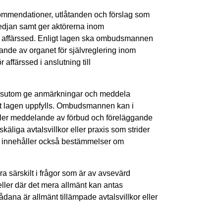
endationer, utlåtanden och förslag som
edjan samt ger aktörerna inom
d affärssed. Enligt lagen ska ombudsmannen
nde av organet för självreglering inom
ffärssed i anslutning till
utom ge anmärkningar och meddela
ligt lagen uppfylls. Ombudsmannen kan i
ler meddelande av förbud och föreläggande
äliga avtalsvillkor eller praxis som strider
 innehåller också bestämmelser om
ärskilt i frågor som är av avsevärd
ller där det mera allmänt kan antas
na är allmänt tillämpade avtalsvillkor eller