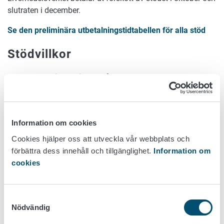
slutraten i december.
Se den preliminära utbetalningstidtabellen för alla stöd
Stödvillkor
Ansökningsguide om åkerstöd
Stödvillkor: Allmänt hektarstöd
Anvisningarna om Viputjänsten
Så här ansöker du om stöd
Information om cookies
Cookies hjälper oss att utveckla vår webbplats och
Du kan ansöka om stöd i maj-juni årligen i Viputjänsten, i
förbättra dess innehåll och tillgänglighet.
Information om
samband med ansökan om åkerstöd.
cookies
Logga in till Viputjänsten
Samtyckesval
Nödvändig
När du har lämnat in ansökan