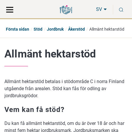
Gå
Sök
S
direkt
på
SV
till
hela
innehåll
webbplatsen
Första sidan
Stöd
Jordbruk
Åkerstöd
Allmänt hektarstöd
Allmänt hektarstöd
Allmänt hektarstöd betalas i stödområde C i norra Finland
utgående från arealen. Stöd kan fås för odling av
jordbruksgrödor.
Vem kan få stöd?
Du kan få allmänt hektarstöd, om du är över 18 år och har
minst fem hektar jordbruksmark. Jordbruksmarken ska