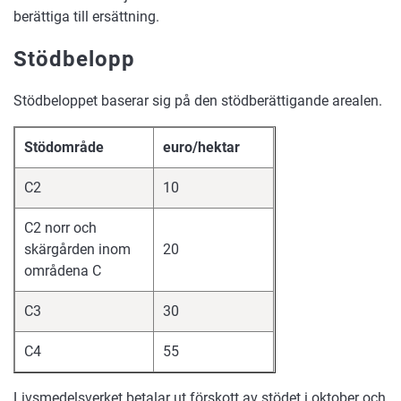
berättiga till ersättning.
Stödbelopp
Stödbeloppet baserar sig på den stödberättigande arealen.
Stödområde
euro/hektar
C2
10
C2 norr och
skärgården inom
20
områdena C
C3
30
C4
55
Livsmedelsverket betalar ut förskott av stödet i oktober och