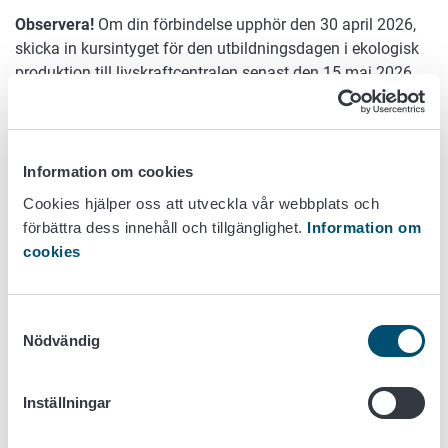
Observera!
Om din förbindelse upphör den 30 april 2026,
skicka in kursintyget för den utbildningsdagen i ekologisk
produktion till livskraftcentralen senast den 15 maj 2026
att skicka det via e-post eller på annat sätt som
livskraftcentralen fastställer.
Tabell 1.
Tidtabell för avläggande av
Information om cookies
tilläggsutbildningsdagen.
Cookies hjälper oss att utveckla vår webbplats och
förbättra dess innehåll och tillgänglighet.
Information om
Avlägg utbildningskravet
Din förbindelse började
cookies
senast
År 2025 (ny femårig
Samtyckesval
förbindelse om ekologisk
30.4.2030
Nödvändig
produktion)
Frågor och svar
År 2024 (ny femårig
Inställningar
Kan rådgivning eller utbildning som stöds av EU:s
förbindelse om ekologisk
30.4.2029
landsbygdsfond bestå av två olika möten eller
produktion)