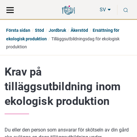
Gå
Sök
S
direkt
på
SV
till
hela
innehåll
webbplatsen
Första sidan
Stöd
Jordbruk
Åkerstöd
Ersättning för
ekologisk produktion
Tilläggsutbildningsdag för ekologisk
produktion
Krav på
tilläggsutbildning inom
ekologisk produktion
Du eller den person som ansvarar för skötseln av din gård