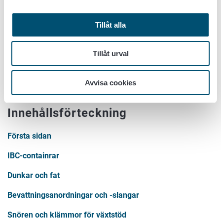
Om du behöver mer information:
Tillåt alla
Information om MTK:s och Itä-Suomen
Tillåt urval
Murskauskeskus Oy:s hämtningstjänst (på finska)
Suomen Maatalousmuovien Kierrätys Oy:
sorteringsanvisningar (på finska)
Avvisa cookies
Innehållsförteckning
Första sidan
IBC-containrar
Dunkar och fat
Bevattningsanordningar och -slangar
Snören och klämmor för växtstöd