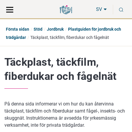
Gå
Sök
S
direkt
på
SV
till
hela
innehåll
webbplatsen
Första sidan
Stöd
Jordbruk
Plastguiden för jordbruk och
trädgårdar
Täckplast, täckfilm, fiberdukar och fågelnät
Täckplast, täckfilm,
fiberdukar och fågelnät
På denna sida informerar vi om hur du kan återvinna
täckplast, täckfilm och fiberdukar samt fågel-, insekts- och
skuggnät. Instruktionerna är avsedda för yrkesmässig
verksamhet, inte för privata trädgårdar.