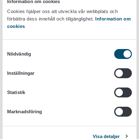
Information om cookies
näringsverksamhet, kontakta ett företag som
Cookies hjälper oss att utveckla vår webbplats och
tillhandahåller avfallshanteringstjänster. Om du inte
förbättra dess innehåll och tillgänglighet.
Information om
får service från ett företag, kontakta den kommunala
cookies
avfallsanläggningen.
Regionalt finns det olika återvinningsmöjligheter och
de utvecklas kontinuerligt.
Samtyckesval
Itä-Suomen Murskauskeskus Oy erbjuder
Nödvändig
medlemmarna i MTK:s föreningar en
hämtningstjänst för kasserade täckplaster. Tjänsten
tillhandahålls även för jordbrukare som inte hör till
Inställningar
någon av MTK:s föreningar, men för dessa finns en
annan prislista.
Statistik
Suomen maatalousmuovien kierrätys Oy
utvecklar
ett riksomfattande system för insamling och
återvinning av andra lantbruksplaster än sådana som
Marknadsföring
omfattas av producentansvar. Insamlingen inleds
stegvis 2024: balplaster, siloplaster, snören och
trådar, nät, siloprodukter samt plaster i
Visa detaljer
handelsträdgårdar.