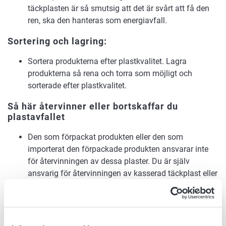
täckplasten är så smutsig att det är svårt att få den
ren, ska den hanteras som energiavfall.
Sortering och lagring:
Sortera produkterna efter plastkvalitet. Lagra
produkterna så rena och torra som möjligt och
sorterade efter plastkvalitet.
Så här återvinner eller bortskaffar du
plastavfallet
Den som förpackat produkten eller den som
importerat den förpackade produkten ansvarar inte
för återvinningen av dessa plaster. Du är själv
ansvarig för återvinningen av kasserad täckplast eller
för att ordna hanteringen av detta avfall. Begagnade
plaster hör till energiavfallet, om det inte är möjligt att
återvinna dem.
När det är frågan om avfall som uppkommit i