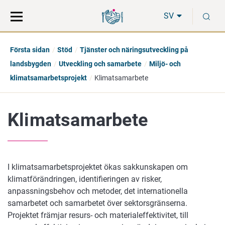
Gå
Sök
S
direkt
på
SV
till
hela
innehåll
webbplatsen
Första sidan
Stöd
Tjänster och näringsutveckling på
landsbygden
Utveckling och samarbete
Miljö- och
klimatsamarbetsprojekt
Klimatsamarbete
Klimatsamarbete
I klimatsamarbetsprojektet ökas sakkunskapen om
klimatförändringen, identifieringen av risker,
anpassningsbehov och metoder, det internationella
samarbetet och samarbetet över sektorsgränserna.
Projektet främjar resurs- och materialeffektivitet, till