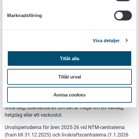
på egen risk.
Marknadsföring
När du har skickat in din ansökan
Visa detaljer
Val av projekt som ska finansieras
Livskraftscentralerna och Leader-grupperna väljer de
Tillåt alla
projekt som ska finansieras per urvalsperiod. Utöver
fortlöpande ansökningar om stöd kan man ordna separata
Tillåt urval
ansökningar enligt tema. Riksomfattande projekt kan
också sökas endast i separata ansökningar.
Avvisa cookies
Ansökan till perioden avslutas alltid kl. 23.59 på periodens
sista dag, oberoende av om det är fråga om en vardag,
helgdag eller ett veckoslut.
Urvalsperioderna för åren 2025-26 vid NTM-centralerna
(fram till 31.12.2025) och livskraftscentralerna (1.1.2026