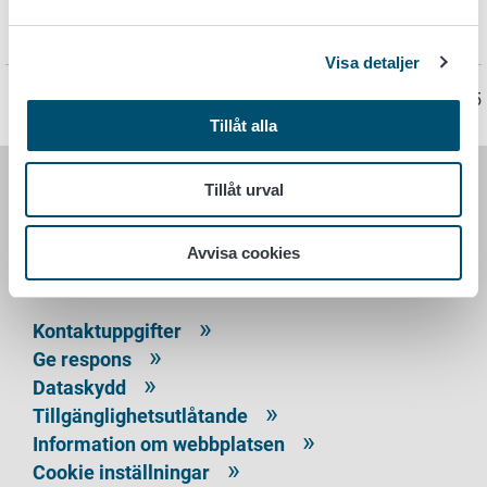
ursprung från andra vattenbruksdjur än levande
vattenbruksdjur, avsedda för vidare bearbetning
, pdf
Visa detaljer
Sidan har senast uppdaterats 31.12.2025
Tillåt alla
Tillåt urval
LIVSMEDELSVERKET
Avvisa cookies
PB 100
00027 LIVSMEDELSVERKET
Kontaktuppgifter
Ge respons
Dataskydd
Tillgänglighetsutlåtande
Information om webbplatsen
Cookie inställningar