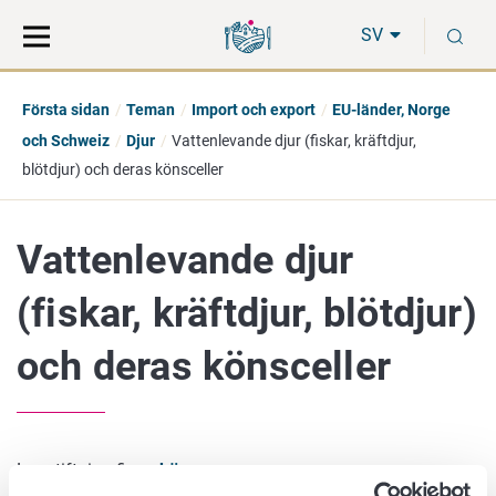
Gå
Sök
S
direkt
på
SV
till
hela
innehåll
webbplatsen
Första sidan
Teman
Import och export
EU-länder, Norge
och Schweiz
Djur
Vattenlevande djur (fiskar, kräftdjur,
blötdjur) och deras könsceller
Vattenlevande djur
(fiskar, kräftdjur, blötdjur)
och deras könsceller
Lagstiftning finns
här
.