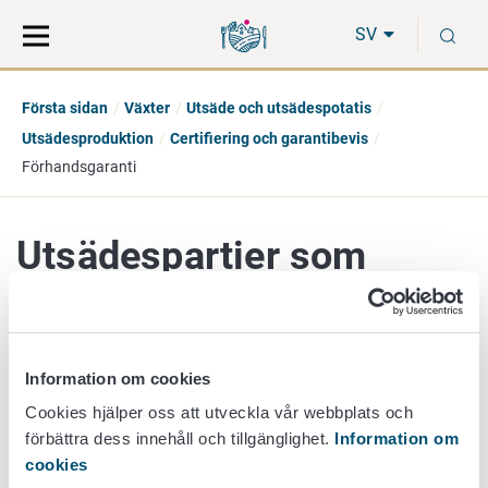
Gå
Sök
S
direkt
på
SV
till
hela
innehåll
webbplatsen
Första sidan
Växter
Utsäde och utsädespotatis
Utsädesproduktion
Certifiering och garantibevis
Förhandsgaranti
Utsädespartier som
marknadsförts med
förhandsgaranti
Information om cookies
Cookies hjälper oss att utveckla vår webbplats och
förbättra dess innehåll och tillgänglighet.
Information om
Ett utsädespackeri har rätt att marknadsföra utsäde med
cookies