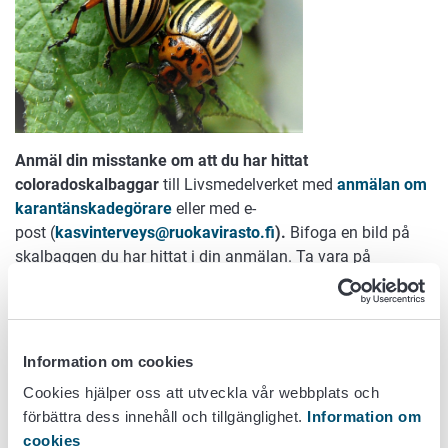
Anmäl din misstanke om att du har hittat
coloradoskalbaggar
till Livsmedelverket med
anmälan om
karantänskadegörare
eller med e-
post (
kasvinterveys@ruokavirasto.fi
).
Bifoga en bild på
skalbaggen du har hittat i din anmälan. Ta vara på
skalbaggen, helst levande i en glasburk.
Läs mera (på finska):
Jag tror att jag har hittat
Coloradoskalbaggar – vad ska jag göra?
Information om cookies
Cookies hjälper oss att utveckla vår webbplats och
Dessa arter kan likna
förbättra dess innehåll och tillgänglighet.
Information om
coloradoskalbaggen
cookies