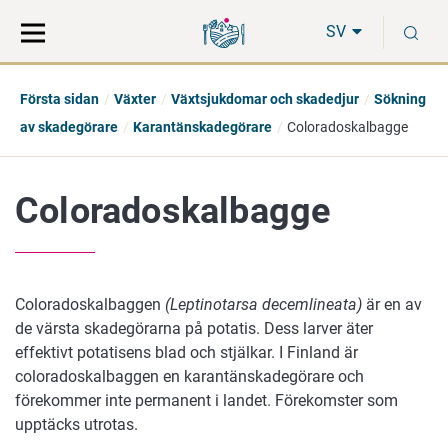
Gå
Sök
S
direkt
på
SV
till
hela
innehåll
webbplatsen
Första sidan
Växter
Växtsjukdomar och skadedjur
Sökning
av skadegörare
Karantänskadegörare
Coloradoskalbagge
Coloradoskalbagge
Coloradoskalbaggen
(Leptinotarsa decemlineata)
är en av
de värsta skadegörarna på potatis. Dess larver äter
effektivt potatisens blad och stjälkar. I Finland är
coloradoskalbaggen en karantänskadegörare och
förekommer inte permanent i landet. Förekomster som
upptäcks utrotas.