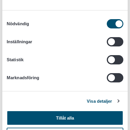
Nyckelpiga
Samtyckesval
Nödvändig
Inställningar
Statistik
Marknadsföring
Nyckelpigans puppstadium (bilden ovan) liknar till färg och
form coloradoskalbaggens larvstadium. Puppstadiets färg
varierar mycket beroende på arten. Med tanke på
Visa detaljer
identifiering är det av betydelse att nyckelpigans
puppstadium inte alls rör på sig. Pupporna är
"fastklistrade" på bladet och de förekommer enskilt på
Tillåt alla
bladen av vilken som helst växt. Nyckelpigorna och deras
larver äter bladlöss, så de är nyttiga för växterna.