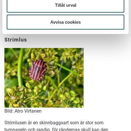
Tillåt urval
Eventuella ätmärken på bladen kan vara orskade av bland
annat skinnbaggar. Lägg märke till att det på
coloradoskalbaggens larvs rygg inte finns motsvarande
Avvisa cookies
svarta punkter som nyckelpigans puppa oftast har.
Strimlus
Bild: Atro Virtanen
Strimlusen är en
skinnbaggsart som är
stor som
tumnageln och randig. för rändernas skull kan den