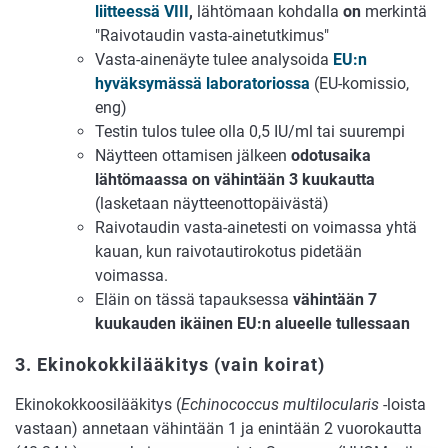
liitteessä VIII
,
lähtömaan kohdalla
on
merkintä
"Raivotaudin vasta-ainetutkimus"
Vasta-ainenäyte tulee analysoida
EU:n
hyväksymässä laboratoriossa
(EU-komissio,
eng)
Testin tulos tulee olla 0,5 IU/ml tai suurempi
Näytteen ottamisen jälkeen
odotusaika
lähtömaassa on vähintään 3 kuukautta
(lasketaan näytteenottopäivästä)
Raivotaudin vasta-ainetesti on voimassa yhtä
kauan, kun raivotautirokotus pidetään
voimassa.
Eläin on tässä tapauksessa
vähintään 7
kuukauden ikäinen EU:n alueelle tullessaan
3. Ekinokokkilääkitys (vain koirat)
Ekinokokkoosilääkitys (
Echinococcus multilocularis
-loista
vastaan) annetaan vähintään 1 ja enintään 2 vuorokautta