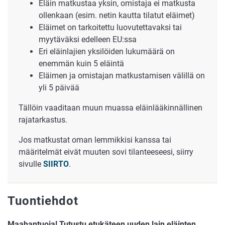
Eläin matkustaa yksin, omistaja ei matkusta
ollenkaan (esim. netin kautta tilatut eläimet)
Eläimet on tarkoitettu luovutettavaksi tai
myytäväksi edelleen EU:ssa
Eri eläinlajien yksilöiden lukumäärä on
enemmän kuin 5 eläintä
Eläimen ja omistajan matkustamisen välillä on
yli 5 päivää
Tällöin vaaditaan muun muassa eläinlääkinnällinen
rajatarkastus.
Jos matkustat oman lemmikkisi kanssa tai
määritelmät eivät muuten sovi tilanteeseesi, siirry
sivulle
SIIRTO
.
Tuontiehdot
Maahantuoja! Tutustu etukäteen uuden lain eläinten