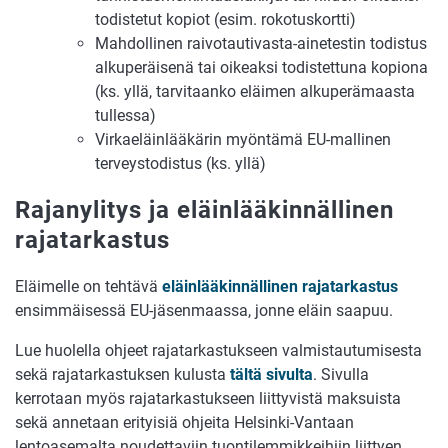
todistetut kopiot (esim. rokotuskortti)
Mahdollinen raivotautivasta-ainetestin todistus
alkuperäisenä tai oikeaksi todistettuna kopiona
(ks. yllä, tarvitaanko eläimen alkuperämaasta
tullessa)
Virkaeläinlääkärin myöntämä EU-mallinen
terveystodistus (ks. yllä)
Rajanylitys ja eläinlääkinnällinen
rajatarkastus
Eläimelle on tehtävä
eläinlääkinnällinen rajatarkastus
ensimmäisessä EU-jäsenmaassa, jonne eläin saapuu.
Lue huolella ohjeet rajatarkastukseen valmistautumisesta
sekä rajatarkastuksen kulusta
tältä sivulta
. Sivulla
kerrotaan myös rajatarkastukseen liittyvistä maksuista
sekä annetaan erityisiä ohjeita Helsinki-Vantaan
lentoasemalta noudettaviin tuontilemmikkeihiin liittyen.