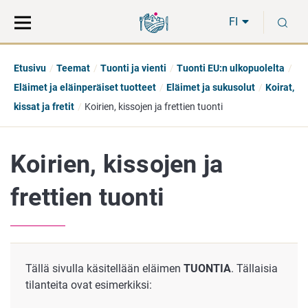
Siirry
Siirry
H
suoraan
koko
FI
sisältöön
sivuston
hakuun
Etusivu
Teemat
Tuonti ja vienti
Tuonti EU:n ulkopuolelta
Eläimet ja eläinperäiset tuotteet
Eläimet ja sukusolut
Koirat,
kissat ja fretit
Koirien, kissojen ja frettien tuonti
Koirien, kissojen ja
frettien tuonti
Tällä sivulla käsitellään eläimen
TUONTIA
. Tällaisia
tilanteita ovat esimerkiksi: