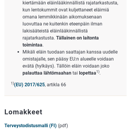
kiertämään eläinlääkinnällistä rajatarkastusta,
kun lentokummit ovat kuljettaneet eläimiä
omana lemmikkinään aikomuksenaan
luovuttaa ne kuitenkin eteenpäin ilman
lakisääteistä eläinlääkinnällistä
rajatarkastusta.
Tällainen on laitonta
toimintaa
.
Mikäli eläin tuodaan saattajan kanssa uudelle
omistajalle, sen pääsy EU:n alueelle voidaan
evätä (hylkäys). Tällöin eläin voidaan joko
1)
palauttaa lähtömaahan
tai
lopettaa
.
1)
(EU) 2017/625
, artikla 66
Lomakkeet
Terveystodistusmalli (FI)
(pdf)