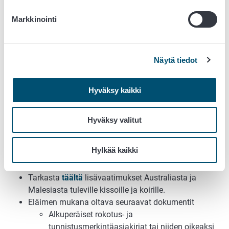
Suosittelemme vahvasti, että skannaus
terveystodistuksesta ja muista dokumenteista lähetetään
Markkinointi
osoitteeseen
lentoasema@ruokavirasto.fi
hyvissä ajoin
ennen kuin eläin lähtee matkaan, jotta voidaan varmistua,
että kyseessä on oikea todistusmalli ja että
Näytä tiedot
tuontivaatimukset täyttyvät.
5. Muut ehdot
Hyväksy kaikki
Vaatimukset eläimen lähtöpaikkalle:
Lähtöpaikkaan ei saa kohdistua
Hyväksy valitut
raivotautitilanteesta johtuvia rajoittavia
määräyksiä
Hylkää kaikki
Lähtöpaikalla tulee olla osoite
Tarkasta
yleiset tuontiehdot
Tarkasta
täältä
lisävaatimukset Australiasta ja
Malesiasta tuleville kissoille ja koirille.
Eläimen mukana oltava seuraavat dokumentit
Alkuperäiset rokotus- ja
tunnistusmerkintäasiakirjat tai niiden oikeaksi