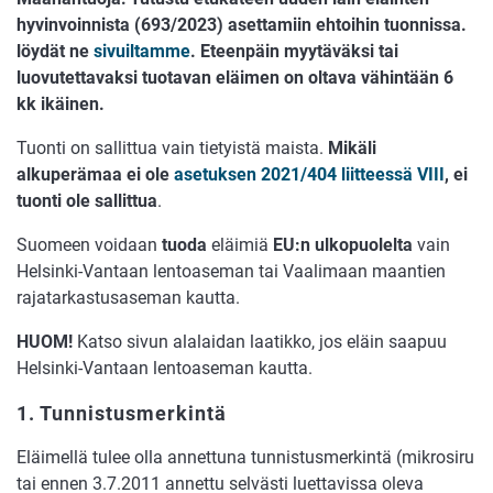
hyvinvoinnista (693/2023) asettamiin ehtoihin tuonnissa.
löydät ne
sivuiltamme
. Eteenpäin myytäväksi tai
luovutettavaksi tuotavan eläimen on oltava vähintään 6
kk ikäinen.
Tuonti on sallittua vain tietyistä maista.
Mikäli
alkuperämaa ei ole
asetuksen 2021/404 liitteessä VIII
, ei
tuonti ole sallittua
.
Suomeen voidaan
tuoda
eläimiä
EU:n ulkopuolelta
vain
Helsinki-Vantaan lentoaseman tai Vaalimaan maantien
rajatarkastusaseman kautta.
HUOM!
Katso sivun alalaidan laatikko, jos eläin saapuu
Helsinki-Vantaan lentoaseman kautta.
1. Tunnistusmerkintä
Eläimellä tulee olla annettuna tunnistusmerkintä (mikrosiru
tai ennen 3.7.2011 annettu selvästi luettavissa oleva