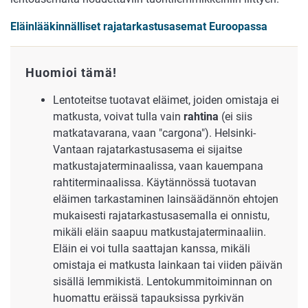
Eläinlääkinnälliset rajatarkastusasemat Euroopassa
Huomioi tämä!
Lentoteitse tuotavat eläimet, joiden omistaja ei
matkusta, voivat tulla vain
rahtina
(ei siis
matkatavarana, vaan "cargona"). Helsinki-
Vantaan rajatarkastusasema ei sijaitse
matkustajaterminaalissa, vaan kauempana
rahtiterminaalissa. Käytännössä tuotavan
eläimen tarkastaminen lainsäädännön ehtojen
mukaisesti rajatarkastusasemalla ei onnistu,
mikäli eläin saapuu matkustajaterminaaliin.
Eläin ei voi tulla saattajan kanssa, mikäli
omistaja ei matkusta lainkaan tai viiden päivän
sisällä lemmikistä. Lentokummitoiminnan on
huomattu
eräissä tapauksissa pyrkivän