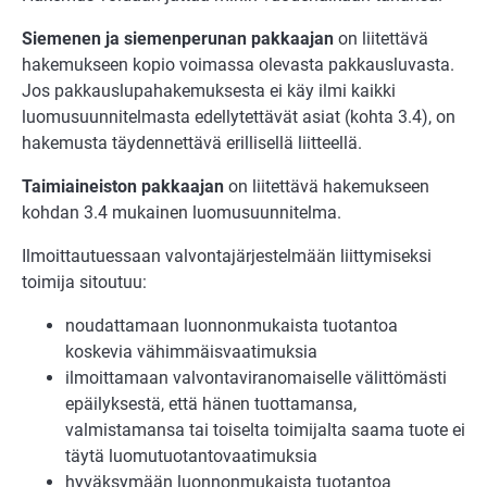
Siemenen ja siemenperunan pakkaajan
on liitettävä
hakemukseen kopio voimassa olevasta pakkausluvasta.
Jos pakkauslupahakemuksesta ei käy ilmi kaikki
luomusuunnitelmasta edellytettävät asiat (kohta 3.4), on
hakemusta täydennettävä erillisellä liitteellä.
Taimiaineiston pakkaajan
on liitettävä hakemukseen
kohdan 3.4 mukainen luomusuunnitelma.
Ilmoittautuessaan valvontajärjestelmään liittymiseksi
toimija sitoutuu:
noudattamaan luonnonmukaista tuotantoa
koskevia vähimmäisvaatimuksia
ilmoittamaan valvontaviranomaiselle välittömästi
epäilyksestä, että hänen tuottamansa,
valmistamansa tai toiselta toimijalta saama tuote ei
täytä luomutuotantovaatimuksia
hyväksymään luonnonmukaista tuotantoa