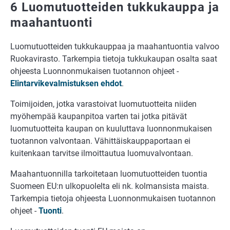
6 Luomutuotteiden tukkukauppa ja
maahantuonti
Luomutuotteiden tukkukauppaa ja maahantuontia valvoo
Ruokavirasto. Tarkempia tietoja tukkukaupan osalta saat
ohjeesta Luonnonmukaisen tuotannon ohjeet -
Elintarvikevalmistuksen ehdot
.
Toimijoiden, jotka varastoivat luomutuotteita niiden
myöhempää kaupanpitoa varten tai jotka pitävät
luomutuotteita kaupan on kuuluttava luonnonmukaisen
tuotannon valvontaan. Vähittäiskauppaportaan ei
kuitenkaan tarvitse ilmoittautua luomuvalvontaan.
Maahantuonnilla tarkoitetaan luomutuotteiden tuontia
Suomeen EU:n ulkopuolelta eli nk. kolmansista maista.
Tarkempia tietoja ohjeesta Luonnonmukaisen tuotannon
ohjeet -
Tuonti
.