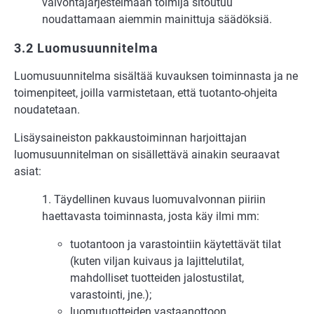
valvontajärjestelmään toimija sitoutuu
noudattamaan aiemmin mainittuja säädöksiä.
3.2 Luomusuunnitelma
Luomusuunnitelma sisältää kuvauksen toiminnasta ja ne
toimenpiteet, joilla varmistetaan, että tuotanto-ohjeita
noudatetaan.
Lisäysaineiston pakkaustoiminnan harjoittajan
luomusuunnitelman on sisällettävä ainakin seuraavat
asiat:
1. Täydellinen kuvaus luomuvalvonnan piiriin
haettavasta toiminnasta, josta käy ilmi mm:
tuotantoon ja varastointiin käytettävät tilat
(kuten viljan kuivaus ja lajittelutilat,
mahdolliset tuotteiden jalostustilat,
varastointi, jne.);
luomutuotteiden vastaanottoon,