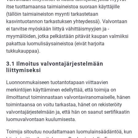
itse tuottamaansa taimiaineistoa suoraan käyttäjille
(tällöin taimiaineiston myynti tarkastetaan
kasvintuotannon tarkastuksen yhteydessä). Valvontaan
ei tarvitse myöskään liittyä vähittäismyyjien ja -
myymälöiden, jotka pelkästään pitävät kaupan valmiiksi
pakattua luomulisäysaineistoa (eivät harjoita
tukkukauppaa).
3.1 Ilmoitus valvontajärjestelmään
liittymiseksi
Luonnonmukaiseen tuotantotapaan viittaavien
merkintöjen käyttäminen edellyttää, että toimija on
ilmoittanut toiminnastaan valvontaviranomaiselle, hänen
toimintaansa on voitu tarkastaa, hänet on rekisteröity
valvontajärjestelmään ja, että hän on saanut sertifikaatin
luomuvalvontaan kuulumisesta.
Toimija sitoutuu noudattamaan luomulainsäädäntöä, kun