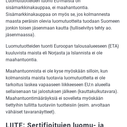
Luomutuotteiden tuonti EU-maista on
sisämarkkinakauppaa, ei maahantuontia.
Sisämarkkinakauppaa on myös se, jos kolmannesta
maasta peräisin olevia luomutuotteita tuodaan Suomeen
jonkin toisen jäsenmaan kautta (tulliselvitys tehty ao.
jäsenmaassa).
Luomutuotteiden tuonti Euroopan talousalueeseen (ETA)
kuuluvista maista eli Norjasta ja Islannista ei ole
maahantuontia.
Maahantuonnista ei ole kyse myöskään silloin, kun
kolmansista maista tuotavia luomutuotteita ei ole
tarkoitus laskea vapaaseen liikkeeseen EU:n alueella
sellaisenaan tai jalostuksen jälkeen (kauttakulkutavara).
Maahantuontimääräyksiä ei sovelleta myöskään
tiettyihin tullitta tuotaviin tuotteisiin (esim. arvoltaan
vähäiset tavaranäytteet).
LIITE: Sertifioitujen luomu- ja