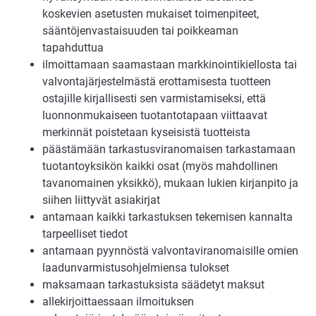
koskevien asetusten mukaiset toimenpiteet,
sääntöjenvastaisuuden tai poikkeaman
tapahduttua
ilmoittamaan saamastaan markkinointikiellosta tai
valvontajärjestelmästä erottamisesta tuotteen
ostajille kirjallisesti sen varmistamiseksi, että
luonnonmukaiseen tuotantotapaan viittaavat
merkinnät poistetaan kyseisistä tuotteista
päästämään tarkastusviranomaisen tarkastamaan
tuotantoyksikön kaikki osat (myös mahdollinen
tavanomainen yksikkö), mukaan lukien kirjanpito ja
siihen liittyvät asiakirjat
antamaan kaikki tarkastuksen tekemisen kannalta
tarpeelliset tiedot
antamaan pyynnöstä valvontaviranomaisille omien
laadunvarmistusohjelmiensa tulokset
maksamaan tarkastuksista säädetyt maksut
allekirjoittaessaan ilmoituksen