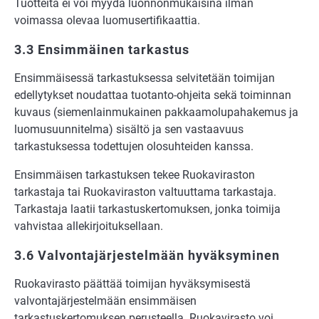
Tuotteita ei voi myydä luonnonmukaisina ilman
voimassa olevaa luomusertifikaattia.
3.3 Ensimmäinen tarkastus
Ensimmäisessä tarkastuksessa selvitetään toimijan
edellytykset noudattaa tuotanto-ohjeita sekä toiminnan
kuvaus (siemenlainmukainen pakkaamolupahakemus ja
luomusuunnitelma) sisältö ja sen vastaavuus
tarkastuksessa todettujen olosuhteiden kanssa.
Ensimmäisen tarkastuksen tekee Ruokaviraston
tarkastaja tai Ruokaviraston valtuuttama tarkastaja.
Tarkastaja laatii tarkastuskertomuksen, jonka toimija
vahvistaa allekirjoituksellaan.
3.6 Valvontajärjestelmään hyväksyminen
Ruokavirasto päättää toimijan hyväksymisestä
valvontajärjestelmään ensimmäisen
tarkastuskertomuksen perusteella. Ruokavirasto voi