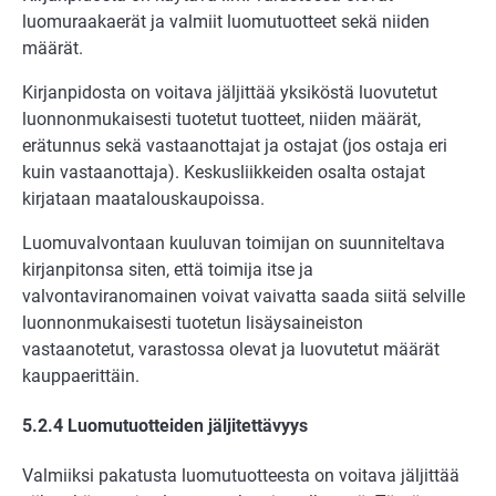
luomuraakaerät ja valmiit luomutuotteet sekä niiden
määrät.
Kirjanpidosta on voitava jäljittää yksiköstä luovutetut
luonnonmukaisesti tuotetut tuotteet, niiden määrät,
erätunnus sekä vastaanottajat ja ostajat (jos ostaja eri
kuin vastaanottaja). Keskusliikkeiden osalta ostajat
kirjataan maatalouskaupoissa.
Luomuvalvontaan kuuluvan toimijan on suunniteltava
kirjanpitonsa siten, että toimija itse ja
valvontaviranomainen voivat vaivatta saada siitä selville
luonnonmukaisesti tuotetun lisäysaineiston
vastaanotetut, varastossa olevat ja luovutetut määrät
kauppaerittäin.
5.2.4 Luomutuotteiden jäljitettävyys
Valmiiksi pakatusta luomutuotteesta on voitava jäljittää