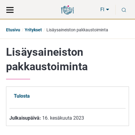
Siirry
Siirry
H
suoraan
koko
FI
sisältöön
sivuston
hakuun
Etusivu
Yritykset
Lisäysaineiston pakkaustoiminta
Lisäysaineiston
pakkaustoiminta
Tulosta
Julkaisupäivä:
16. kesäkuuta 2023