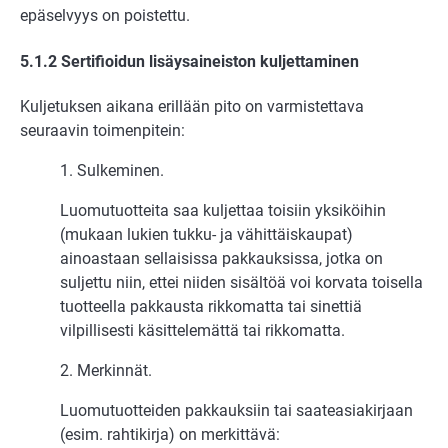
epäselvyys on poistettu.
5.1.2 Sertifioidun lisäysaineiston kuljettaminen
Kuljetuksen aikana erillään pito on varmistettava
seuraavin toimenpitein:
1. Sulkeminen.
Luomutuotteita saa kuljettaa toisiin yksiköihin
(mukaan lukien tukku- ja vähittäiskaupat)
ainoastaan sellaisissa pakkauksissa, jotka on
suljettu niin, ettei niiden sisältöä voi korvata toisella
tuotteella pakkausta rikkomatta tai sinettiä
vilpillisesti käsittelemättä tai rikkomatta.
2. Merkinnät.
Luomutuotteiden pakkauksiin tai saateasiakirjaan
(esim. rahtikirja) on merkittävä: