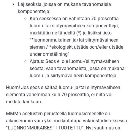
Lajiseoksia, joissa on mukana tavanomaisia
komponentteja:
Kun seoksessa on vähintään 70 prosenttia
luomu- tai siirtymävaiheen komponentteja,
merkitään ne tähdellä (*) ja lisäksi tieto
”*luonnonmukainen ja/tai siirtymävaiheen
siemen / *ekologiskt utsäde och/eller utsäde
under omställning”
Ajatus: Seos ei ole luomu-/siirtymävaiheen
seosta, vaan tavanomaista, jossa on mukana
luomu- ja siirtymävaiheen komponentteja.
Huom! Jos seos sisältää luomu- ja/tai siirtymävaiheen
siementä vähemmän kuin 70 prosenttia, ei niitä voi
merkitä lainkaan.
MMMn asetusten perusteella luomusiemenelle oli
aikaisemmin vain yksi merkintätapa vakuustodistuksessa
”LUONNONMUKAISESTI TUOTETTU”. Nyt vaatimus on