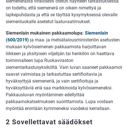
siemenerästä virallisesti otetun näytteen tarkastuksessa
on todettu, että siemenerä on oikein nimettyä ja
lajikepuhdasta ja että se täyttää kysymyksessä olevalle
siemenluokalle asetetut laatuvaatimukset.
Siemenlain mukainen pakkaamolupa
:
Siemenlain
(600/2019)
ja maa- ja metsätalousministeriön asetusten
mukaan kylvösiemenen pakkaamista harjoittavan
liikkeen ja yksityisen viljelijän tai henkilön on haettava
toiminnalleen lupa Ruokaviraston
siementarkastusyksiköltä. Vain luvan saaneet pakkaamot
saavat valmistaa ja tarkastuttaa sertifioitavia ja
hyväksyttyjä siemeneriä, ja vain sertifioituja ja
hyväksyttäviä eriä saa markkinoida kylvösiemeneksi.
Pakkausluvan myöntäminen edellyttää
pakkaamokatselmuksen suorittamista. Lupa voidaan
myöntää enintään kymmeneksi vuodeksi kerrallaan.
2 Sovellettavat säädökset