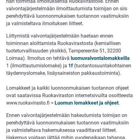
hän toimittaa ilmoituksensa Ruokavirastolle. Ennen
valvontajärjestelmään ilmoittautumista toimijan on siis
perehdyttävä luonnonmukaisen tuotannon vaatimuksiin
ja valmisteltava ilmoituksen liitteet.
Liittymistä valvontajärjestelmään haetaan ennen
toiminnan aloittamista Ruokavirastosta (kemiallisen
tuoteturvallisuuden yksikkö, Tampereentie 51, 32200
Loimaa). Ilmoitus on tehtävä
luomuvalvontalomakkeilla
1 (ilmoittautumislomake) ja
1f
(tuotantosuuntakohtainen
täydennyslomake, lisäysaineiston pakkaustoiminta).
Lomakkeet ja kaikki luonnonmukaisen tuotannon ohjeet
ovat saatavissa Ruokaviraston internetsivuilta osoitteesta
www.ruokavirasto.fi >
Luomun lomakkeet ja ohjeet
.
Ennen valvontajärjestelmään hakeutumista toimijan on
perehdyttävä luonnonmukaisen tuotannon vaatimuksiin
ja valmisteltava hakemuksessa vaadittavat liitteet.
Hakemus voidaan jättää mihin vuodenaikaan tahansa.