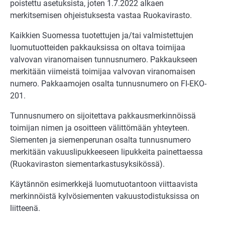
poistettu asetuksista, joten 1.7.2022 alkaen
merkitsemisen ohjeistuksesta vastaa Ruokavirasto.
Kaikkien Suomessa tuotettujen ja/tai valmistettujen
luomutuotteiden pakkauksissa on oltava toimijaa
valvovan viranomaisen tunnusnumero. Pakkaukseen
merkitään viimeistä toimijaa valvovan viranomaisen
numero. Pakkaamojen osalta tunnusnumero on FI-EKO-
201.
Tunnusnumero on sijoitettava pakkausmerkinnöissä
toimijan nimen ja osoitteen välittömään yhteyteen.
Siementen ja siemenperunan osalta tunnusnumero
merkitään vakuuslipukkeeseen lipukkeita painettaessa
(Ruokaviraston siementarkastusyksikössä).
Käytännön esimerkkejä luomutuotantoon viittaavista
merkinnöistä kylvösiementen vakuustodistuksissa on
liitteenä.