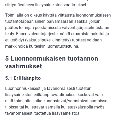
siirtymävaiheen lisäysaineiston vaatimukset.
Toimijalla on oikeus käyttää viittausta luonnonmukaiseen
tuotantotapaan siihen päivämäärään saakka, jolloin
päätös toimijan poistamisesta valvontajärjestelmästä on
tehty. Ennen valvontajärjestelmästä eroamista pakatut ja
etiketöidyt (vakuuslipuke kiinnitetty) tuotteet voidaan
markkinoida kuitenkin luomutuotettuina.
5 Luonnonmukaisen tuotannon
vaatimukset
5.1 Erilläänpito
Luonnonmukaisesti ja tavanomaisesti tuotetun
lisäysaineiston erilläänpitovaatimukset koskevat vain
niitä toimijoita, jotka kunnostavat/varastoivat samoissa
tiloissa tai kuljettavat samalla kuljetuskalustolla myös
tavanomaisesti tuotettua lisäysaineistoa.