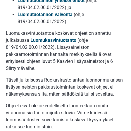
Luomutuotannon yhteiset ehdot
(ohje:
819/04.02.00.01/2022) ja
Luomutuotannon valvonta
(ohje
819/04.02.00.01/2022).
Luomukasvintuotantoa koskevat ohjeet on annettu
julkaisussa
Luomukasvintuotanto
(ohje
819/04.02.00.01/2022). Lisäysaineiston
pakkaamotoiminnan kannalta merkityksellisiä ovat
erityisesti ohjeen luvut 5 Kasvien lisäysaineistot ja 6
Siirtymävaihe.
Tässä julkaisussa Ruokavirasto antaa luonnonmukaisen
lisäysaineiston pakkaustoimintaa koskevat ohjeet eli
näkemyksensä siitä, miten säädöksiä tulisi soveltaa.
Ohjeet eivät ole oikeudelliselta luonteeltaan muita
viranomaisia tai toimijoita sitovia. Viime kädessä
luomusäädösten soveltamista koskevat kysymykset
ratkaisee tuomioistuin.