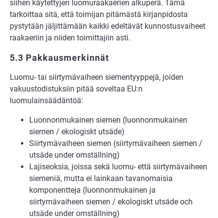
siihen käytettyjen luomuraakaerien alkuperä. Tämä
tarkoittaa sitä, että toimijan pitämästä kirjanpidosta
pystytään jäljittämään kaikki edeltävät kunnostusvaiheet
raakaeriin ja niiden toimittajiin asti.
5.3 Pakkausmerkinnät
Luomu- tai siirtymävaiheen siementyyppejä, joiden
vakuustodistuksiin pitää soveltaa EU:n
luomulainsäädäntöä:
Luonnonmukainen siemen (luonnonmukainen
siemen / ekologiskt utsäde)
Siirtymävaiheen siemen (siirtymävaiheen siemen /
utsäde under omställning)
Lajiseoksia, joissa sekä luomu- että siirtymävaiheen
siemeniä, mutta ei lainkaan tavanomaisia
komponentteja (luonnonmukainen ja
siirtymävaiheen siemen / ekologiskt utsäde och
utsäde under omställning)