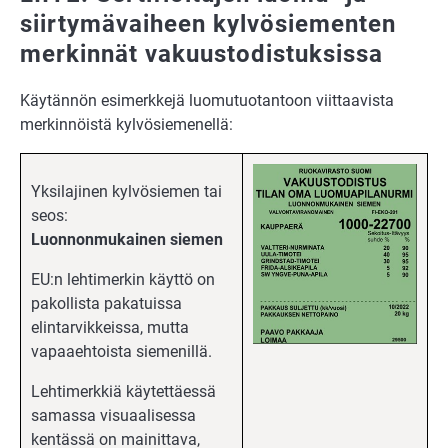
siirtymävaiheen kylvösiementen
merkinnät vakuustodistuksissa
Käytännön esimerkkejä luomutuotantoon viittaavista
merkinnöistä kylvösiemenellä:
Yksilajinen kylvösiemen tai
seos:
Luonnonmukainen siemen
EU:n lehtimerkin käyttö on
pakollista pakatuissa
elintarvikkeissa, mutta
vapaaehtoista siemenillä.
Lehtimerkkiä käytettäessä
samassa visuaalisessa
kentässä on mainittava,