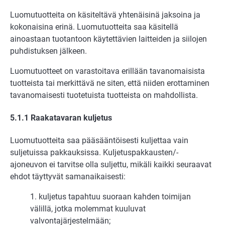
Luomutuotteita on käsiteltävä yhtenäisinä jaksoina ja
kokonaisina erinä. Luomutuotteita saa käsitellä
ainoastaan tuotantoon käytettävien laitteiden ja siilojen
puhdistuksen jälkeen.
Luomutuotteet on varastoitava erillään tavanomaisista
tuotteista tai merkittävä ne siten, että niiden erottaminen
tavanomaisesti tuotetuista tuotteista on mahdollista.
5.1.1 Raakatavaran kuljetus
Luomutuotteita saa pääsääntöisesti kuljettaa vain
suljetuissa pakkauksissa. Kuljetuspakkausten/-
ajoneuvon ei tarvitse olla suljettu, mikäli kaikki seuraavat
ehdot täyttyvät samanaikaisesti:
1. kuljetus tapahtuu suoraan kahden toimijan
välillä, jotka molemmat kuuluvat
valvontajärjestelmään;