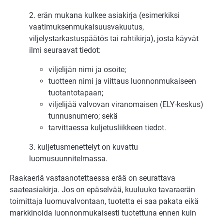
2. erän mukana kulkee asiakirja (esimerkiksi
vaatimuksenmukaisuusvakuutus,
viljelystarkastuspäätös tai rahtikirja), josta käyvät
ilmi seuraavat tiedot:
viljelijän nimi ja osoite;
tuotteen nimi ja viittaus luonnonmukaiseen
tuotantotapaan;
viljelijää valvovan viranomaisen (ELY-keskus)
tunnusnumero; sekä
tarvittaessa kuljetusliikkeen tiedot.
3. kuljetusmenettelyt on kuvattu
luomusuunnitelmassa.
Raakaeriä vastaanotettaessa erää on seurattava
saateasiakirja. Jos on epäselvää, kuuluuko tavaraerän
toimittaja luomuvalvontaan, tuotetta ei saa pakata eikä
markkinoida luonnonmukaisesti tuotettuna ennen kuin