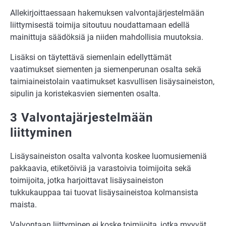
Allekirjoittaessaan hakemuksen valvontajärjestelmään
liittymisestä toimija sitoutuu noudattamaan edellä
mainittuja säädöksiä ja niiden mahdollisia muutoksia.
Lisäksi on täytettävä siemenlain edellyttämät
vaatimukset siementen ja siemenperunan osalta sekä
taimiaineistolain vaatimukset kasvullisen lisäysaineiston,
sipulin ja koristekasvien siementen osalta.
3 Valvontajärjestelmään
liittyminen
Lisäysaineiston osalta valvonta koskee luomusiemeniä
pakkaavia, etiketöiviä ja varastoivia toimijoita sekä
toimijoita, jotka harjoittavat lisäysaineiston
tukkukauppaa tai tuovat lisäysaineistoa kolmansista
maista.
Valvontaan liittyminen ei koske toimijoita, jotka myyvät