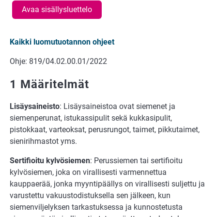
Avaa sisällysluettelo
Kaikki luomutuotannon ohjeet
Ohje: 819/04.02.00.01/2022
1 Määritelmät
Lisäysaineisto
: Lisäysaineistoa ovat siemenet ja
siemenperunat, istukassipulit sekä kukkasipulit,
pistokkaat, varteoksat, perusrungot, taimet, pikkutaimet,
sienirihmastot yms.
Sertifioitu kylvösiemen
: Perussiemen tai sertifioitu
kylvösiemen, joka on virallisesti varmennettua
kauppaerää, jonka myyntipäällys on virallisesti suljettu ja
varustettu vakuustodistuksella sen jälkeen, kun
siemenviljelyksen tarkastuksessa ja kunnostetusta