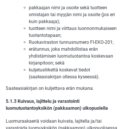
pakkaajan nimi ja osoite sekä tuotteen
omistajan tai myyjän nimi ja osoite (jos eri
kuin pakkaaja);
tuotteen nimi ja viittaus luonnonmukaiseen
tuotantotapaan;
Ruokaviraston tunnusnumero FI-EKO-201;
erätunnus, joka mahdollistaa erän
yhdistämisen luomutuotantoa koskevaan
kirjanpitoon; sekä
kuljetusliikettä koskevat tiedot
(saateasiakirjan ollessa kyseessä).
Saateasiakirjan on kuljettava erän mukana.
5.1.3 Kuivaus, lajittelu ja varastointi
luomutuotantoyksikön (pakkaamon) ulkopuolella
Luomuraakaeriä voidaan kuivata, lajitella ja/tai
varastoida luomuyksikön (pakkaamon) ulkopuolisessa