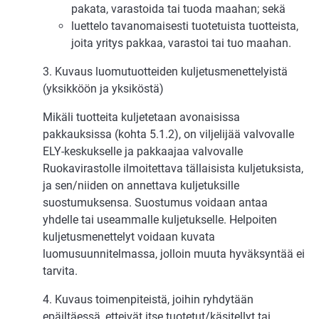
pakata, varastoida tai tuoda maahan; sekä
luettelo tavanomaisesti tuotetuista tuotteista,
joita yritys pakkaa, varastoi tai tuo maahan.
3. Kuvaus luomutuotteiden kuljetusmenettelyistä
(yksikköön ja yksiköstä)
Mikäli tuotteita kuljetetaan avonaisissa
pakkauksissa (kohta 5.1.2), on viljelijää valvovalle
ELY-keskukselle ja pakkaajaa valvovalle
Ruokavirastolle ilmoitettava tällaisista kuljetuksista,
ja sen/niiden on annettava kuljetuksille
suostumuksensa. Suostumus voidaan antaa
yhdelle tai useammalle kuljetukselle. Helpoiten
kuljetusmenettelyt voidaan kuvata
luomusuunnitelmassa, jolloin muuta hyväksyntää ei
tarvita.
4. Kuvaus toimenpiteistä, joihin ryhdytään
epäiltäessä, etteivät itse tuotetut/käsitellyt tai