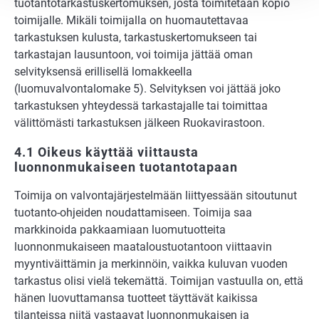
tuotantotarkastuskertomuksen, josta toimitetaan kopio
toimijalle. Mikäli toimijalla on huomautettavaa
tarkastuksen kulusta, tarkastuskertomukseen tai
tarkastajan lausuntoon, voi toimija jättää oman
selvityksensä erillisellä lomakkeella
(luomuvalvontalomake 5). Selvityksen voi jättää joko
tarkastuksen yhteydessä tarkastajalle tai toimittaa
välittömästi tarkastuksen jälkeen Ruokavirastoon.
4.1 Oikeus käyttää viittausta
luonnonmukaiseen tuotantotapaan
Toimija on valvontajärjestelmään liittyessään sitoutunut
tuotanto-ohjeiden noudattamiseen. Toimija saa
markkinoida pakkaamiaan luomutuotteita
luonnonmukaiseen maataloustuotantoon viittaavin
myyntiväittämin ja merkinnöin, vaikka kuluvan vuoden
tarkastus olisi vielä tekemättä. Toimijan vastuulla on, että
hänen luovuttamansa tuotteet täyttävät kaikissa
tilanteissa niitä vastaavat luonnonmukaisen ja