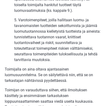
toiselta toimijalta hankitut tuotteet täytä
luomuvaatimuksia (ks. kappale 9.).
5. Varotoimenpiteet, joilla hallitaan luomu- ja
tavanomaisten tuotteiden sekoittumista ja jäämiä
luomutuotannossa kielletyistä tuotteista ja aineista:
tunnistettava tuotannon vaarat, kriittiset
tuotantovaiheet ja riskit, suunniteltava ja
toteutettavat toimenpiteet riskien välttämiseksi,
seurattava toimenpiteiden tuloksellisuuta ja tehdä
tarvittavia muutoksia.
Toimijalla on aina oltava ajantasainen
luomusuunnitelma. Se on säilytettävä niin, että se on
tarkastajan nähtävissä pyydettäessä.
Toimijan on varauduttava siihen, että ilmoituksen
käsittely ja ensimmäisen tarkastuksen
loppuunsaattaminen saattaa viedä useita kuukausia.