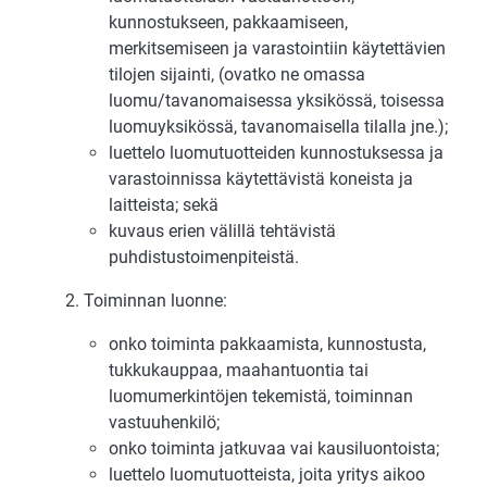
kunnostukseen, pakkaamiseen,
merkitsemiseen ja varastointiin käytettävien
tilojen sijainti, (ovatko ne omassa
luomu/tavanomaisessa yksikössä, toisessa
luomuyksikössä, tavanomaisella tilalla jne.);
luettelo luomutuotteiden kunnostuksessa ja
varastoinnissa käytettävistä koneista ja
laitteista; sekä
kuvaus erien välillä tehtävistä
puhdistustoimenpiteistä.
2. Toiminnan luonne:
onko toiminta pakkaamista, kunnostusta,
tukkukauppaa, maahantuontia tai
luomumerkintöjen tekemistä, toiminnan
vastuuhenkilö;
onko toiminta jatkuvaa vai kausiluontoista;
luettelo luomutuotteista, joita yritys aikoo