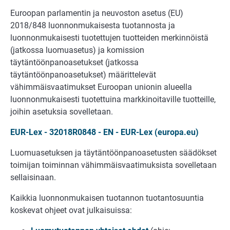
Euroopan parlamentin ja neuvoston asetus (EU)
2018/848 luonnonmukaisesta tuotannosta ja
luonnonmukaisesti tuotettujen tuotteiden merkinnöistä
(jatkossa luomuasetus) ja komission
täytäntöönpanoasetukset (jatkossa
täytäntöönpanoasetukset) määrittelevät
vähimmäisvaatimukset Euroopan unionin alueella
luonnonmukaisesti tuotettuina markkinoitaville tuotteille,
joihin asetuksia sovelletaan.
EUR-Lex - 32018R0848 - EN - EUR-Lex (europa.eu)
Luomuasetuksen ja täytäntöönpanoasetusten säädökset
toimijan toiminnan vähimmäisvaatimuksista sovelletaan
sellaisinaan.
Kaikkia luonnonmukaisen tuotannon tuotantosuuntia
koskevat ohjeet ovat julkaisuissa: