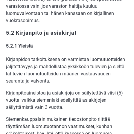
varastossa vain, jos varaston haltija kuuluu
luomuvalvontaan tai hänen kanssaan on kirjallinen
vuokrasopimus.
5.2 Kirjanpito ja asiakirjat
5.2.1 Yleistä
Kirjanpidon tarkoituksena on varmistaa luomutuotteiden
jäljitettävyys ja mahdollistaa yksikköön tulevien ja sieltä
lähtevien luomutuotteiden määrien vastaavuuden
seuranta ja valvonta.
Kirjanpitoaineistoa ja asiakirjoja on säilytettävä viisi (5)
vuotta, vaikka siemenlaki edellyttää asiakirjojen
säilyttämistä vain 3 vuotta.
Siemenkauppalain mukainen tiedostonpito riittää
täyttämään luomutuotannon vaatimukset, kunhan
eräkohtaisesti käy ilmi, että kyseessä on luomuerä.