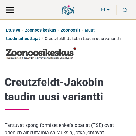
Siirry
Siirry
H
suoraan
koko
FI
sisältöön
sivuston
hakuun
Etusivu
Zoonoosikeskus
Zoonoosit
Muut
taudinaiheuttajat
Creutzfeldt-Jakobin taudin uusi variantti
Creutzfeldt-Jakobin
taudin uusi variantti
Tarttuvat spongiformiset enkefalopatiat (TSE) ovat
prionien aiheuttamia sairauksia, jotka johtavat