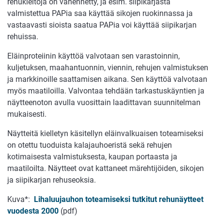
rehukieltoja on vähennetty, ja esim. siipikarjasta
valmistettua PAPia saa käyttää sikojen ruokinnassa ja
vastaavasti sioista saatua PAPia voi käyttää siipikarjan
rehuissa.
Eläinproteiinin käyttöä valvotaan sen varastoinnin,
kuljetuksen, maahantuonnin, viennin, rehujen valmistuksen
ja markkinoille saattamisen aikana. Sen käyttöä valvotaan
myös maatiloilla. Valvontaa tehdään tarkastuskäyntien ja
näytteenoton avulla vuosittain laadittavan suunnitelman
mukaisesti.
Näytteitä kielletyn käsitellyn eläinvalkuaisen toteamiseksi
on otettu tuoduista kalajauhoeristä sekä rehujen
kotimaisesta valmistuksesta, kaupan portaasta ja
maatiloilta. Näytteet ovat kattaneet märehtijöiden, sikojen
ja siipikarjan rehuseoksia.
Kuva*:
Lihaluujauhon toteamiseksi tutkitut rehunäytteet
vuodesta 2000
(pdf)