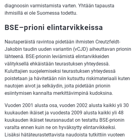
diagnoosin varmistamista varten. Yhtään tapausta
ihmisillä ei ole Suomessa todettu.
BSE–prioni elintarvikkeissa
Nautaperäistä ravintoa pidetään ihmisten Creutzfeldt-
Jakobin taudin uuden variantin (vCJD) aiheuttavan prionin
lähteenä. BSE-prionin leviämistä elintarvikkeiden
välityksellä ehkäistään teurastuksen yhteydessä.
Kuluttajien suojelemiseksi teurastuksen yhteydessä
poistetaan ja hävitetään niin kutsuttu riskimateriaali kuten
nautojen aivot ja selkäydin, joita pidetään prionin
esiintymisen kannalta merkittävimpinä kudoksina.
Vuoden 2001 alusta osa, vuoden 2002 alusta kaikki yli 30
kuukauden ikäiset ja vuodesta 2009 alusta kaikki yli 48
kuukauden ikäiset teurasnaudat on testattu BSE-prionin
varalta ennen kuin ne on hyväksytty elintarvikkeiksi.
Lisäksi hätäteurastettavista naudoista tutkittiin vuoteen