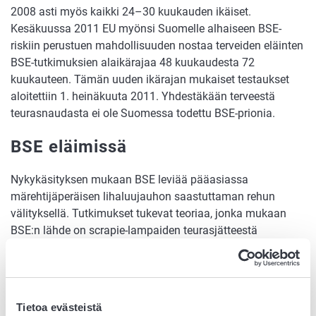
2008 asti myös kaikki 24–30 kuukauden ikäiset.
Kesäkuussa 2011 EU myönsi Suomelle alhaiseen BSE-
riskiin perustuen mahdollisuuden nostaa terveiden eläinten
BSE-tutkimuksien alaikärajaa 48 kuukaudesta 72
kuukauteen. Tämän uuden ikärajan mukaiset testaukset
aloitettiin 1. heinäkuuta 2011. Yhdestäkään terveestä
teurasnaudasta ei ole Suomessa todettu BSE-prionia.
BSE eläimissä
Nykykäsityksen mukaan BSE leviää pääasiassa
märehtijäperäisen lihaluujauhon saastuttaman rehun
välityksellä. Tutkimukset tukevat teoriaa, jonka mukaan
BSE:n lähde on scrapie-lampaiden teurasjätteestä
valmistettu lihaluujauho. On myös esitetty, että BSE
lähteenä olisi lihaluujauho, jonka valmistukseen on
käytetty teurasjätettä spontaania BSE:tä sairastavasta
naudasta. Tämän johdosta liha-luujauhon käyttö kiellettiin
Tietoa evästeistä
ensin märehtijöiden ja myöhemmin muiden eläinten