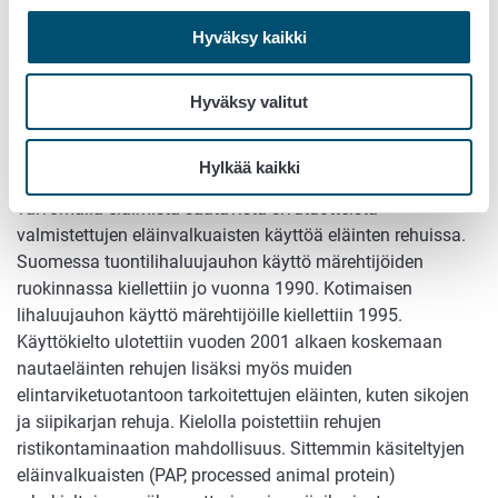
todettiin nautojen riskiryhmien seurannassa.
Hyväksy kaikki
Kuva:
Nautojen BSE -seurantatutkimukset vuodesta
2001
(pdf)
Hyväksy valitut
BSE-prioni rehuissa
Hylkää kaikki
BSE-prionin leviämistä rehujen välityksellä ehkäistään
valvomalla eläimistä saatavista sivutuotteista
valmistettujen eläinvalkuaisten käyttöä eläinten rehuissa.
Suomessa tuontilihaluujauhon käyttö märehtijöiden
ruokinnassa kiellettiin jo vuonna 1990. Kotimaisen
lihaluujauhon käyttö märehtijöille kiellettiin 1995.
Käyttökielto ulotettiin vuoden 2001 alkaen koskemaan
nautaeläinten rehujen lisäksi myös muiden
elintarviketuotantoon tarkoitettujen eläinten, kuten sikojen
ja siipikarjan rehuja. Kielolla poistettiin rehujen
ristikontaminaation mahdollisuus. Sittemmin käsiteltyjen
eläinvalkuaisten (PAP, processed animal protein)