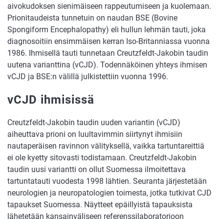
aivokudoksen sienimäiseen rappeutumiseen ja kuolemaan.
Prionitaudeista tunnetuin on naudan BSE (Bovine
Spongiform Encephalopathy) eli hullun lehmän tauti, joka
diagnosoitiin ensimmäisen kerran Iso-Britanniassa vuonna
1986. Ihmisellä tauti tunnetaan Creutzfeldt-Jakobin taudin
uutena varianttina (vCJD). Todennäköinen yhteys ihmisen
vCJD ja BSE:n välillä julkistettiin vuonna 1996.
vCJD ihmisissä
Creutzfeldt-Jakobin taudin uuden variantin (vCJD)
aiheuttava prioni on luultavimmin siirtynyt ihmisiin
nautaperäisen ravinnon välityksellä, vaikka tartuntareittiä
ei ole kyetty sitovasti todistamaan. Creutzfeldt-Jakobin
taudin uusi variantti on ollut Suomessa ilmoitettava
tartuntatauti vuodesta 1998 lähtien. Seuranta järjestetään
neurologien ja neuropatologien toimesta, jotka tutkivat CJD
tapaukset Suomessa. Näytteet epäillyistä tapauksista
lähetetään kansainväliseen referenssilaboratorioon