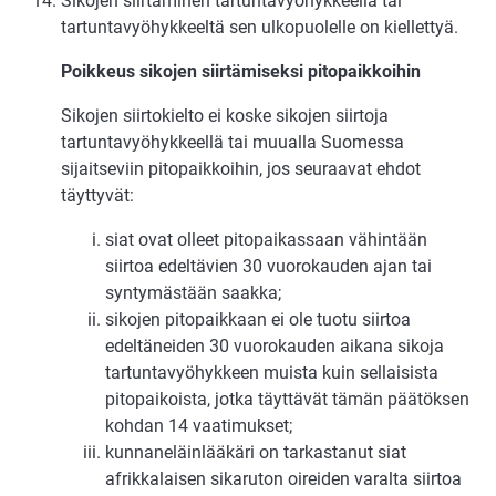
Sikojen siirtäminen tartuntavyöhykkeellä tai
tartuntavyöhykkeeltä sen ulkopuolelle on kiellettyä.
Poikkeus sikojen siirtämiseksi pitopaikkoihin
Sikojen siirtokielto ei koske sikojen siirtoja
tartuntavyöhykkeellä tai muualla Suomessa
sijaitseviin pitopaikkoihin, jos seuraavat ehdot
täyttyvät:
siat ovat olleet pitopaikassaan vähintään
siirtoa edeltävien 30 vuorokauden ajan tai
syntymästään saakka;
sikojen pitopaikkaan ei ole tuotu siirtoa
edeltäneiden 30 vuorokauden aikana sikoja
tartuntavyöhykkeen muista kuin sellaisista
pitopaikoista, jotka täyttävät tämän päätöksen
kohdan 14 vaatimukset;
kunnaneläinlääkäri on tarkastanut siat
afrikkalaisen sikaruton oireiden varalta siirtoa