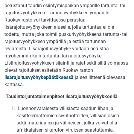
perustanut taudin esiintymispaikan ympärille tartunta- tai
rajoitusvyöhykkeen. Tämän vyöhykkeen ympärille
Ruokavirasto voi tarvittaessa perustaa
lisärajoitusvyöhykkeen alueelle, jolla tartuntaa ei ole
todettu, mutta joka toimii puskurivyöhykkeenä tartunta- tai
rajoitusvyöhykkeen ympärillä ja estää tartunnan
leviämistä. Lisärajoitusvyöhyke voidaan perustaa
myöhemmin kuin tartunta- tai rajoitusvyöhyke.
Lisärajoitusvyöhykkeen sijainti ja rajat sekä sillä voimassa
olevat rajoitukset esitetään Ruokaviraston
lisärajoitusvyöhykepäätöksessä
ja sen liitteenä olevassa
kartassa.
Taudintorjuntatoimenpiteet lisärajoitusvyöhykkeellä
Luonnonvaraisesta villisiasta saadun lihan ja
käsittelemättömien sivutuotteiden, villisian osien
sekä materiaalien ja välineiden, jotka voivat olla
afrikkalaisen sikaruton viruksen saastuttamia,