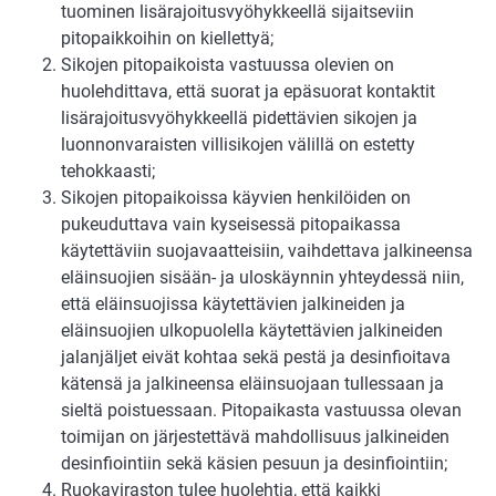
tuominen lisärajoitusvyöhykkeellä sijaitseviin
pitopaikkoihin on kiellettyä;
Sikojen pitopaikoista vastuussa olevien on
huolehdittava, että suorat ja epäsuorat kontaktit
lisärajoitusvyöhykkeellä pidettävien sikojen ja
luonnonvaraisten villisikojen välillä on estetty
tehokkaasti;
Sikojen pitopaikoissa käyvien henkilöiden on
pukeuduttava vain kyseisessä pitopaikassa
käytettäviin suojavaatteisiin, vaihdettava jalkineensa
eläinsuojien sisään- ja uloskäynnin yhteydessä niin,
että eläinsuojissa käytettävien jalkineiden ja
eläinsuojien ulkopuolella käytettävien jalkineiden
jalanjäljet eivät kohtaa sekä pestä ja desinfioitava
kätensä ja jalkineensa eläinsuojaan tullessaan ja
sieltä poistuessaan. Pitopaikasta vastuussa olevan
toimijan on järjestettävä mahdollisuus jalkineiden
desinfiointiin sekä käsien pesuun ja desinfiointiin;
Ruokaviraston tulee huolehtia, että kaikki