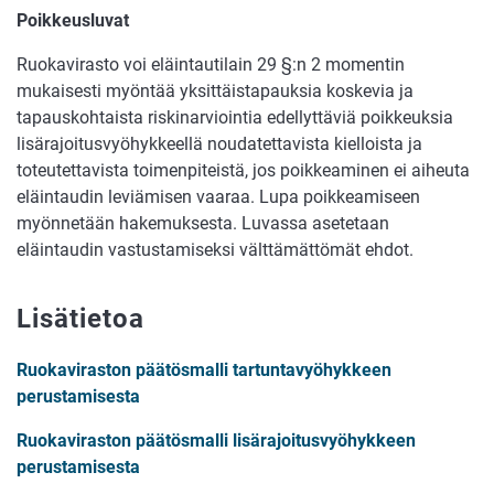
Poikkeusluvat
Ruokavirasto voi eläintautilain 29 §:n 2 momentin
mukaisesti myöntää yksittäistapauksia koskevia ja
tapauskohtaista riskinarviointia edellyttäviä poikkeuksia
lisärajoitusvyöhykkeellä noudatettavista kielloista ja
toteutettavista toimenpiteistä, jos poikkeaminen ei aiheuta
eläintaudin leviämisen vaaraa. Lupa poikkeamiseen
myönnetään hakemuksesta. Luvassa asetetaan
eläintaudin vastustamiseksi välttämättömät ehdot.
Lisätietoa
Ruokaviraston päätösmalli tartuntavyöhykkeen
perustamisesta
Ruokaviraston päätösmalli lisärajoitusvyöhykkeen
perustamisesta