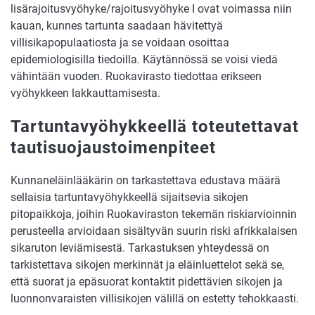
lisärajoitusvyöhyke/rajoitusvyöhyke I ovat voimassa niin
kauan, kunnes tartunta saadaan hävitettyä
villisikapopulaatiosta ja se voidaan osoittaa
epidemiologisilla tiedoilla. Käytännössä se voisi viedä
vähintään vuoden. Ruokavirasto tiedottaa erikseen
vyöhykkeen lakkauttamisesta.
Tartuntavyöhykkeellä toteutettavat
tautisuojaustoimenpiteet
Kunnaneläinlääkärin on tarkastettava edustava määrä
sellaisia tartuntavyöhykkeellä sijaitsevia sikojen
pitopaikkoja, joihin Ruokaviraston tekemän riskiarvioinnin
perusteella arvioidaan sisältyvän suurin riski afrikkalaisen
sikaruton leviämisestä. Tarkastuksen yhteydessä on
tarkistettava sikojen merkinnät ja eläinluettelot sekä se,
että suorat ja epäsuorat kontaktit pidettävien sikojen ja
luonnonvaraisten villisikojen välillä on estetty tehokkaasti.