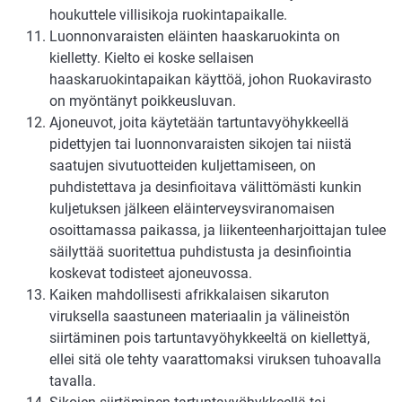
houkuttele villisikoja ruokintapaikalle.
Luonnonvaraisten eläinten haaskaruokinta on
kielletty. Kielto ei koske sellaisen
haaskaruokintapaikan käyttöä, johon Ruokavirasto
on myöntänyt poikkeusluvan.
Ajoneuvot, joita käytetään tartuntavyöhykkeellä
pidettyjen tai luonnonvaraisten sikojen tai niistä
saatujen sivutuotteiden kuljettamiseen, on
puhdistettava ja desinfioitava välittömästi kunkin
kuljetuksen jälkeen eläinterveysviranomaisen
osoittamassa paikassa, ja liikenteenharjoittajan tulee
säilyttää suoritettua puhdistusta ja desinfiointia
koskevat todisteet ajoneuvossa.
Kaiken mahdollisesti afrikkalaisen sikaruton
viruksella saastuneen materiaalin ja välineistön
siirtäminen pois tartuntavyöhykkeeltä on kiellettyä,
ellei sitä ole tehty vaarattomaksi viruksen tuhoavalla
tavalla.