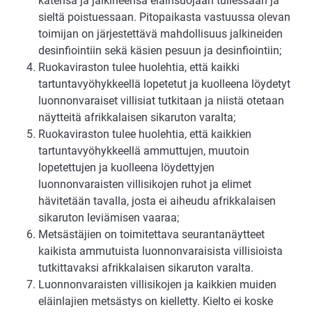
kätensä ja jalkineensa eläinsuojaan tullessaan ja
sieltä poistuessaan. Pitopaikasta vastuussa olevan
toimijan on järjestettävä mahdollisuus jalkineiden
desinfiointiin sekä käsien pesuun ja desinfiointiin;
Ruokaviraston tulee huolehtia, että kaikki
tartuntavyöhykkeellä lopetetut ja kuolleena löydetyt
luonnonvaraiset villisiat tutkitaan ja niistä otetaan
näytteitä afrikkalaisen sikaruton varalta;
Ruokaviraston tulee huolehtia, että kaikkien
tartuntavyöhykkeellä ammuttujen, muutoin
lopetettujen ja kuolleena löydettyjen
luonnonvaraisten villisikojen ruhot ja elimet
hävitetään tavalla, josta ei aiheudu afrikkalaisen
sikaruton leviämisen vaaraa;
Metsästäjien on toimitettava seurantanäytteet
kaikista ammutuista luonnonvaraisista villisioista
tutkittavaksi afrikkalaisen sikaruton varalta.
Luonnonvaraisten villisikojen ja kaikkien muiden
eläinlajien metsästys on kielletty. Kielto ei koske