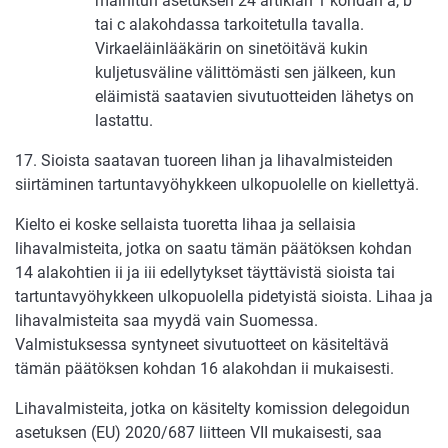
mainitun asetuksen 24 artiklan 1 kohdan a, b
tai c alakohdassa tarkoitetulla tavalla.
Virkaeläinlääkärin on sinetöitävä kukin
kuljetusväline välittömästi sen jälkeen, kun
eläimistä saatavien sivutuotteiden lähetys on
lastattu.
17. Sioista saatavan tuoreen lihan ja lihavalmisteiden
siirtäminen tartuntavyöhykkeen ulkopuolelle on kiellettyä.
Kielto ei koske sellaista tuoretta lihaa ja sellaisia
lihavalmisteita, jotka on saatu tämän päätöksen kohdan
14 alakohtien ii ja iii edellytykset täyttävistä sioista tai
tartuntavyöhykkeen ulkopuolella pidetyistä sioista. Lihaa ja
lihavalmisteita saa myydä vain Suomessa.
Valmistuksessa syntyneet sivutuotteet on käsiteltävä
tämän päätöksen kohdan 16 alakohdan ii mukaisesti.
Lihavalmisteita, jotka on käsitelty komission delegoidun
asetuksen (EU) 2020/687 liitteen VII mukaisesti, saa