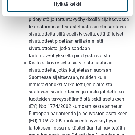
tartuntavyöhykkeen ulkopuolelle on kiellettyä.
Hylkää kaikki
Kielto ei koske tartuntavyöhykkeen ulkopuolella
pidetyistä ja tartuntavyöhykkeellä sijaitsevassa
teurastamossa teurastetuista sioista saatavia
sivutuotteita sillä edellytyksellä, että tällaiset
sivutuotteet pidetään erillään niistä
sivutuotteista, jotka saadaan
tartuntavyöhykkeellä pidetyistä sioista.
Kielto ei koske sellaisia sioista saatavia
sivutuotteita, jotka kuljetetaan suoraan
Suomessa sijaitsevaan, muiden kuin
ihmisravinnoksi tarkoitettujen eläimistä
saatavien sivutuotteiden ja niistä johdettujen
tuotteiden terveyssäännöistä sekä asetuksen
(EY) N:o 1774/2002 kumoamisesta annetun
Euroopan parlamentin ja neuvoston asetuksen
(EU) 1069/2009 mukaisesti hyväksyttyyn
laitokseen, jossa ne käsitellään tai hävitetään