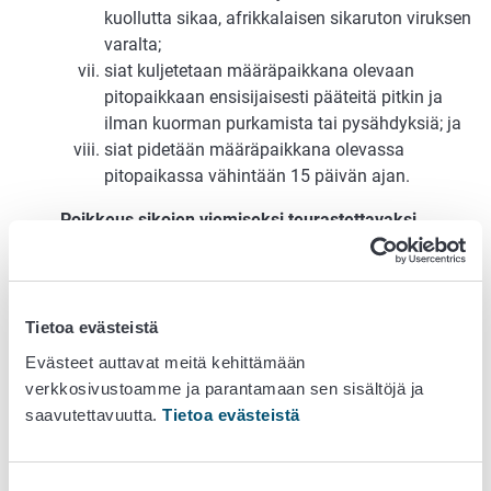
kuollutta sikaa, afrikkalaisen sikaruton viruksen
varalta;
siat kuljetetaan määräpaikkana olevaan
pitopaikkaan ensisijaisesti pääteitä pitkin ja
ilman kuorman purkamista tai pysähdyksiä; ja
siat pidetään määräpaikkana olevassa
pitopaikassa vähintään 15 päivän ajan.
Poikkeus sikojen viemiseksi teurastettavaksi
Sikojen siirtokielto ei koske sikoja, jotka kuljetetaan
Suomessa sijaitsevaan teurastamoon välittömästi
teurastettaviksi, jos ne täyttävät kohdan 14
Tietoa evästeistä
alakohtien iii-vii vaatimukset. Siat on lisäksi pidettävä
Evästeet auttavat meitä kehittämään
erillään muista sioista ja sioista saatavaa tuoretta
verkkosivustoamme ja parantamaan sen sisältöjä ja
lihaa ja lihavalmisteita saa myydä vain Suomessa.
saavutettavuutta.
Tietoa evästeistä
Tällaisista sioista saadut sivutuotteet on käsiteltävä
kohdan 16 alakohdan ii mukaisesti. Lihavalmisteita,
jotka on käsitelty komission delegoidun asetuksen
Suostumuksen