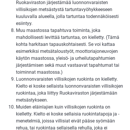
Ruokaviraston järjestämää luonnonvaraisten
villisikojen metsästystä tartuntavyöhykkeeseen
kuuluvalla alueella, jolla tartuntaa todennäköisesti
esiintyy.
Muu maastossa tapahtuva toiminta, joka
mahdollisesti levittää tartuntaa, on kielletty. (Tämä
kohta harkitaan tapauskohtaisesti. Se voi kattaa
esimerkiksi metsätaloustyöt, moottoriajoneuvojen
käytön maastossa, yleisö- ja urheilutapahtumien
järjestämisen sekä muut vastaavat tapahtumat tai
toiminnat maastossa.)
Luonnonvaraisten villisikojen ruokinta on kielletty.
Kielto ei koske sellaista luonnonvaraisten villisikojen
ruokintaa, joka liittyy Ruokaviraston järjestämään
metsästykseen.
Muiden eläinlajien kuin villisikojen ruokinta on
kielletty. Kielto ei koske sellaisia ruokintatapoja ja -
menetelmiä, joissa villisiat eivät pääse syömään
rehua, tai ruokintaa sellaisella rehulla, joka ei