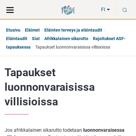
Siirry
Siirry
H
suoraan
koko
FI
sisältöön
sivuston
hakuun
Etusivu
Eläimet
Eläinten terveys ja eläintaudit
Eläintaudit
Siat
Afrikkalainen sikarutto
Rajoitukset ASF-
tapauksessa
Tapaukset luonnonvaraisissa villisioissa
Tapaukset
luonnonvaraisissa
villisioissa
Jos afrikkalainen sikarutto todetaan
luonnonvaraisessa