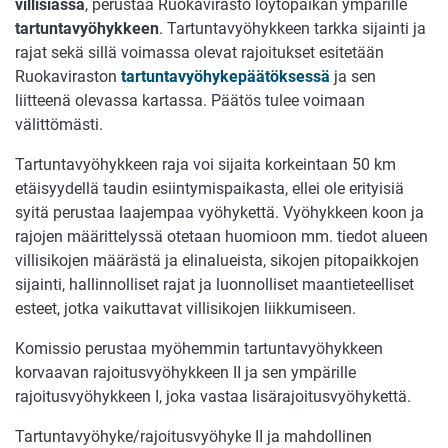
villisiassa
, perustaa Ruokavirasto löytöpaikan ympärille
tartuntavyöhykkeen
. Tartuntavyöhykkeen tarkka sijainti ja
rajat sekä sillä voimassa olevat rajoitukset esitetään
Ruokaviraston
tartuntavyöhykepäätöksessä
ja sen
liitteenä olevassa kartassa. Päätös tulee voimaan
välittömästi.
Tartuntavyöhykkeen raja voi sijaita korkeintaan 50 km
etäisyydellä taudin esiintymispaikasta, ellei ole erityisiä
syitä perustaa laajempaa vyöhykettä. Vyöhykkeen koon ja
rajojen määrittelyssä otetaan huomioon mm. tiedot alueen
villisikojen määrästä ja elinalueista, sikojen pitopaikkojen
sijainti, hallinnolliset rajat ja luonnolliset maantieteelliset
esteet, jotka vaikuttavat villisikojen liikkumiseen.
Komissio perustaa myöhemmin tartuntavyöhykkeen
korvaavan rajoitusvyöhykkeen II ja sen ympärille
rajoitusvyöhykkeen I, joka vastaa lisärajoitusvyöhykettä.
Tartuntavyöhyke/rajoitusvyöhyke II ja mahdollinen