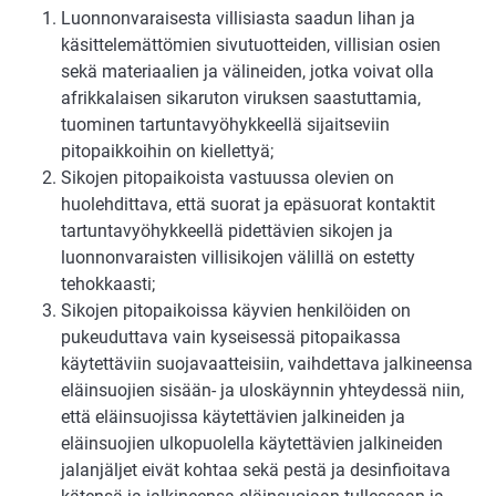
Luonnonvaraisesta villisiasta saadun lihan ja
käsittelemättömien sivutuotteiden, villisian osien
sekä materiaalien ja välineiden, jotka voivat olla
afrikkalaisen sikaruton viruksen saastuttamia,
tuominen tartuntavyöhykkeellä sijaitseviin
pitopaikkoihin on kiellettyä;
Sikojen pitopaikoista vastuussa olevien on
huolehdittava, että suorat ja epäsuorat kontaktit
tartuntavyöhykkeellä pidettävien sikojen ja
luonnonvaraisten villisikojen välillä on estetty
tehokkaasti;
Sikojen pitopaikoissa käyvien henkilöiden on
pukeuduttava vain kyseisessä pitopaikassa
käytettäviin suojavaatteisiin, vaihdettava jalkineensa
eläinsuojien sisään- ja uloskäynnin yhteydessä niin,
että eläinsuojissa käytettävien jalkineiden ja
eläinsuojien ulkopuolella käytettävien jalkineiden
jalanjäljet eivät kohtaa sekä pestä ja desinfioitava