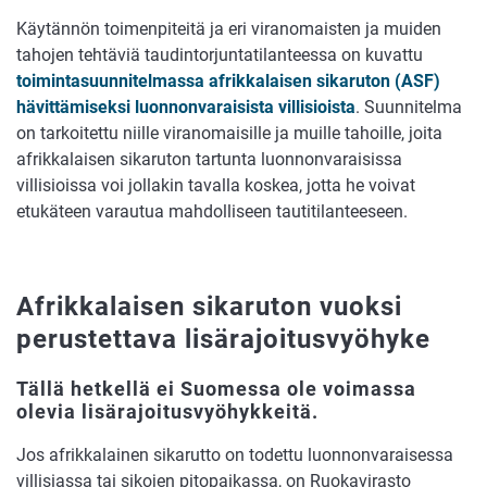
Käytännön toimenpiteitä ja eri viranomaisten ja muiden
tahojen tehtäviä taudintorjuntatilanteessa on kuvattu
toimintasuunnitelmassa afrikkalaisen sikaruton (ASF)
hävittämiseksi luonnonvaraisista villisioista
. Suunnitelma
on tarkoitettu niille viranomaisille ja muille tahoille, joita
afrikkalaisen sikaruton tartunta luonnonvaraisissa
villisioissa voi jollakin tavalla koskea, jotta he voivat
etukäteen varautua mahdolliseen tautitilanteeseen.
Afrikkalaisen sikaruton vuoksi
perustettava lisärajoitusvyöhyke
Tällä hetkellä ei Suomessa ole voimassa
olevia lisärajoitusvyöhykkeitä.
Jos afrikkalainen sikarutto on todettu luonnonvaraisessa
villisiassa tai sikojen pitopaikassa, on Ruokavirasto