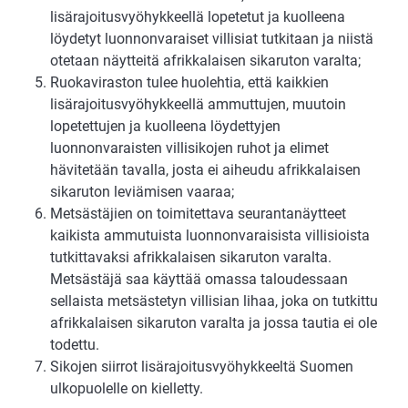
lisärajoitusvyöhykkeellä lopetetut ja kuolleena
löydetyt luonnonvaraiset villisiat tutkitaan ja niistä
otetaan näytteitä afrikkalaisen sikaruton varalta;
Ruokaviraston tulee huolehtia, että kaikkien
lisärajoitusvyöhykkeellä ammuttujen, muutoin
lopetettujen ja kuolleena löydettyjen
luonnonvaraisten villisikojen ruhot ja elimet
hävitetään tavalla, josta ei aiheudu afrikkalaisen
sikaruton leviämisen vaaraa;
Metsästäjien on toimitettava seurantanäytteet
kaikista ammutuista luonnonvaraisista villisioista
tutkittavaksi afrikkalaisen sikaruton varalta.
Metsästäjä saa käyttää omassa taloudessaan
sellaista metsästetyn villisian lihaa, joka on tutkittu
afrikkalaisen sikaruton varalta ja jossa tautia ei ole
todettu.
Sikojen siirrot lisärajoitusvyöhykkeeltä Suomen
ulkopuolelle on kielletty.