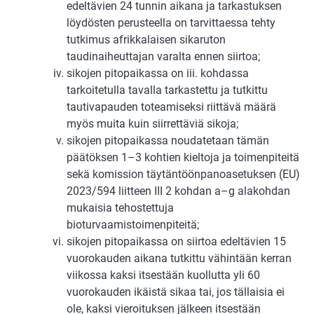
edeltävien 24 tunnin aikana ja tarkastuksen
löydösten perusteella on tarvittaessa tehty
tutkimus afrikkalaisen sikaruton
taudinaiheuttajan varalta ennen siirtoa;
sikojen pitopaikassa on iii. kohdassa
tarkoitetulla tavalla tarkastettu ja tutkittu
tautivapauden toteamiseksi riittävä määrä
myös muita kuin siirrettäviä sikoja;
sikojen pitopaikassa noudatetaan tämän
päätöksen 1–3 kohtien kieltoja ja toimenpiteitä
sekä komission täytäntöönpanoasetuksen (EU)
2023/594 liitteen III 2 kohdan a–g alakohdan
mukaisia tehostettuja
bioturvaamistoimenpiteitä;
sikojen pitopaikassa on siirtoa edeltävien 15
vuorokauden aikana tutkittu vähintään kerran
viikossa kaksi itsestään kuollutta yli 60
vuorokauden ikäistä sikaa tai, jos tällaisia ei
ole, kaksi vieroituksen jälkeen itsestään