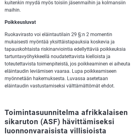
kuitenkin myydä myös toisiin jäsenmaihin ja kolmansiin
maihin.
Poikkeusluvat
Ruokavirasto voi eläintautilain 29 §:n 2 momentin
mukaisesti myöntää yksittäistapauksia koskevia ja
tapauskohtaista riskinarviointia edellyttäviä poikkeuksia
tartuntavyöhykkeellä noudatettavista kielloista ja
toteutettavista toimenpiteistä, jos poikkeaminen ei aiheuta
eläintaudin leviämisen vaaraa. Lupa poikkeamiseen
myönnetään hakemuksesta. Luvassa asetetaan
eläintaudin vastustamiseksi välttämättömät ehdot.
Toimintasuunnitelma afrikkalaisen
sikaruton (ASF) hävittämiseksi
luonnonvaraisista villisioista