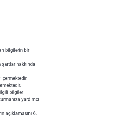
n bilgilerin bir
n şartlar hakkında
er içermektedir.
çermektedir.
gili bilgiler
uşturmanıza yardımcı
rın açıklamasını 6.