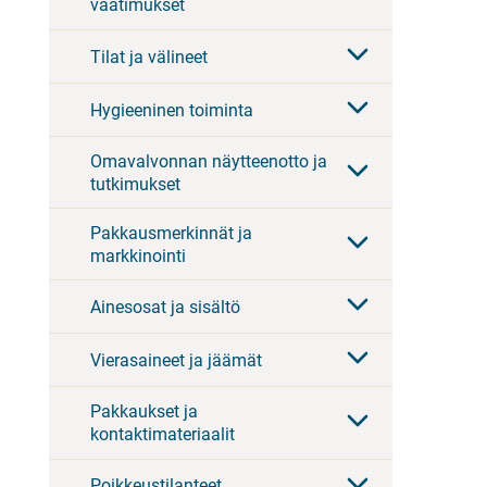
vaatimukset
Tilat ja välineet
Hygieeninen toiminta
Omavalvonnan näytteenotto ja
tutkimukset
Pakkausmerkinnät ja
markkinointi
Ainesosat ja sisältö
Vierasaineet ja jäämät
Pakkaukset ja
kontaktimateriaalit
Poikkeustilanteet