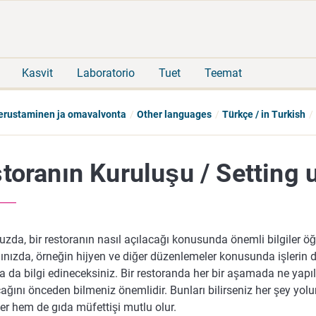
Siirry
Siirry
suoraan
koko
sisältöön
sivuston
hakuun
Kasvit
Laboratorio
Tuet
Teemat
perustaminen ja omavalvonta
Other languages
Türkçe / in Turkish
toranın Kuruluşu / Setting 
uzda, bir restoranın nasıl açılacağı konusunda önemli bilgiler ö
nınızda, örneğin hijyen ve diğer düzenlemeler konusunda işlerin
 da bilgi edineceksiniz. Bir restoranda her bir aşamada ne yapıl
cağını önceden bilmeniz önemlidir. Bunları bilirseniz her şey yo
er hem de gıda müfettişi mutlu olur.