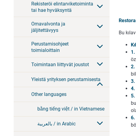
Rekisteröi elintarviketoiminta
tai hae hyväksyntä
Restora
Omavalvonta ja
jäljitettävyys
Bu kılav
Perustamisohjeet
Kı
toimialoittain
1.
öz
Toimintaan liittyvät joustot
2.
bi
Yleistä yrityksen perustamisesta
3.
4.
Other languages
5.
bu
bằng tiếng việt / in Vietnamese
ol
6.
بالعربية / in Arabic
bö