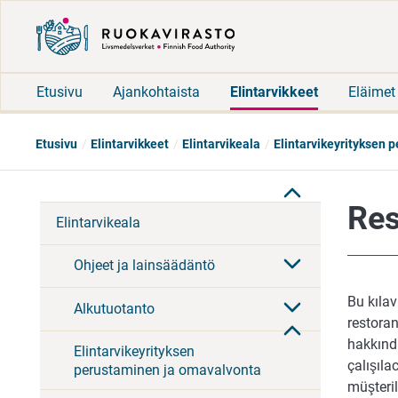
Etusivu
Ajankohtaista
Elintarvikkeet
Eläimet
Etusivu
Elintarvikkeet
Elintarvikeala
Elintarvikeyrityksen 
Res
Elintarvikeala
Ohjeet ja lainsäädäntö
Bu kılav
Alkutuotanto
restora
hakkında
Elintarvikeyrityksen
çalışıla
perustaminen ja omavalvonta
müşteril