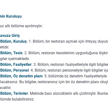
nin Kuruluşu
uz altı bölüme ayrılmıştır:
lavuza Giriş
 Bölüm, Kuruluş
: 1. Bölüm, bir restoran açmak için ihtiyaç duyula
etidir.
 Bölüm, Tesis
: 2. Bölüm, restoran tesislerinin uygunluğuna ilişki
lgiler içermektedir.
 Bölüm, Faaliyetler
: 3. Bölüm, restoran faaliyetleriyle ilgili bilgil
 Bölüm, Personel
: 4. Bölüm, restoran personeliyle ilgili bilgiler i
 Bölüm, Öz denetim planı
: 5. bölümde öz denetim faaliyetleriyle il
lacaksınız. Bu bilgiler, restoranınız için bir öz denetim planı ol
acaktır.
 Bölüm, Terimler
: Metinde bazı sözcüklerin altı çizilmiştir. Bunla
lümde bulabilirsiniz.