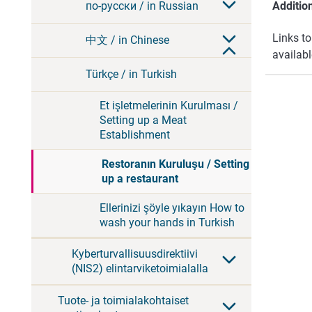
по-русски / in Russian
Addition
Links to
中文 / in Chinese
availab
Türkçe / in Turkish
Et işletmelerinin Kurulması /
Setting up a Meat
Establishment
Restoranın Kuruluşu / Setting
up a restaurant
Ellerinizi şöyle yıkayın How to
wash your hands in Turkish
Kyberturvallisuusdirektiivi
(NIS2) elintarviketoimialalla
Tuote- ja toimialakohtaiset