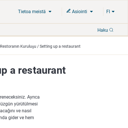
Tietoa meistä
Asiointi
FI
Hae
Haku
Restoranın Kuruluşu / Setting up a restaurant
up a restaurant
ğreneceksiniz. Ayrıca
 düzgün yürütülmesi
acağını ve nasıl
lunda gider ve hem