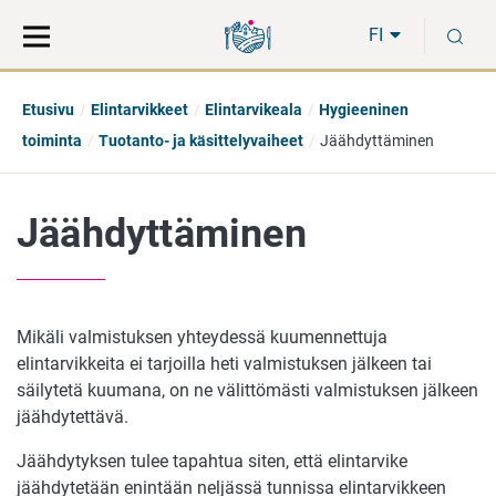
Siirry
Siirry
H
suoraan
koko
FI
sisältöön
sivuston
hakuun
Etusivu
Elintarvikkeet
Elintarvikeala
Hygieeninen
toiminta
Tuotanto- ja käsittelyvaiheet
Jäähdyttäminen
Jäähdyttäminen
Mikäli valmistuksen yhteydessä kuumennettuja
elintarvikkeita ei tarjoilla heti valmistuksen jälkeen tai
säilytetä kuumana, on ne välittömästi valmistuksen jälkeen
jäähdytettävä.
Jäähdytyksen tulee tapahtua siten, että elintarvike
jäähdytetään enintään neljässä tunnissa elintarvikkeen