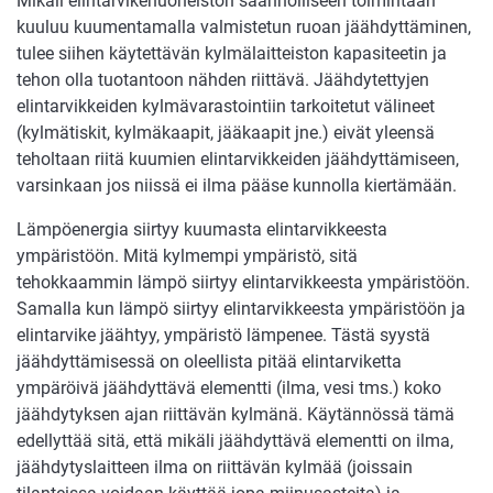
Mikäli elintarvikehuoneiston säännölliseen toimintaan
kuuluu kuumentamalla valmistetun ruoan jäähdyttäminen,
tulee siihen käytettävän kylmälaitteiston kapasiteetin ja
tehon olla tuotantoon nähden riittävä. Jäähdytettyjen
elintarvikkeiden kylmävarastointiin tarkoitetut välineet
(kylmätiskit, kylmäkaapit, jääkaapit jne.) eivät yleensä
teholtaan riitä kuumien elintarvikkeiden jäähdyttämiseen,
varsinkaan jos niissä ei ilma pääse kunnolla kiertämään.
Lämpöenergia siirtyy kuumasta elintarvikkeesta
ympäristöön. Mitä kylmempi ympäristö, sitä
tehokkaammin lämpö siirtyy elintarvikkeesta ympäristöön.
Samalla kun lämpö siirtyy elintarvikkeesta ympäristöön ja
elintarvike jäähtyy, ympäristö lämpenee. Tästä syystä
jäähdyttämisessä on oleellista pitää elintarviketta
ympäröivä jäähdyttävä elementti (ilma, vesi tms.) koko
jäähdytyksen ajan riittävän kylmänä. Käytännössä tämä
edellyttää sitä, että mikäli jäähdyttävä elementti on ilma,
jäähdytyslaitteen ilma on riittävän kylmää (joissain