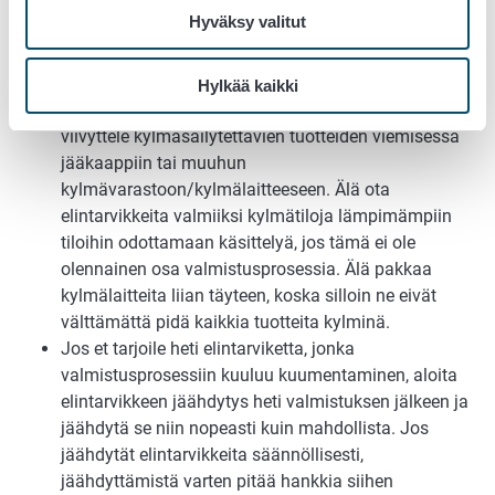
Hyväksy valitut
Tarkista lämpömittarilla kylmäsäilytettävien
elintarvikkeiden lämpötila, kun otat niitä vastaan. Älä
hyväksy tuotteita, jotka ovat selkeästi liian lämpimiä.
Hylkää kaikki
Muista kylmäketju omassa toiminnassasi. Älä
viivyttele kylmäsäilytettävien tuotteiden viemisessä
jääkaappiin tai muuhun
kylmävarastoon/kylmälaitteeseen. Älä ota
elintarvikkeita valmiiksi kylmätiloja lämpimämpiin
tiloihin odottamaan käsittelyä, jos tämä ei ole
olennainen osa valmistusprosessia. Älä pakkaa
kylmälaitteita liian täyteen, koska silloin ne eivät
välttämättä pidä kaikkia tuotteita kylminä.
Jos et tarjoile heti elintarviketta, jonka
valmistusprosessiin kuuluu kuumentaminen, aloita
elintarvikkeen jäähdytys heti valmistuksen jälkeen ja
jäähdytä se niin nopeasti kuin mahdollista. Jos
jäähdytät elintarvikkeita säännöllisesti,
jäähdyttämistä varten pitää hankkia siihen