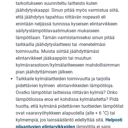
tarkoitukseen suunniteltu laitteisto kuten
jäähdytyskaappi. Sinun pitää myös varmistua siitä,
että jäähdytys tapahtuu riittävän nopeasti eli
enintään neljässä tunnissa kyseisen elintarvikkeen
säilytyslämpötilavaatimuksen mukaiseen
lämpötilaan. Tämän varmistamiseksi sinun pitää
tarkkailla jäähdytyslaitteesi tai -menetelmäsi
toimivuutta. Muista siirtää jäähdyttämäsi
elintarvikkeet jääkaappiin tai muuhun
kylmävarastoon/kylmälaitteeseen mahdollisimman
pian jäähdyttämisen jälkeen.
Tarkkaile kylmälaitteiden toimivuutta ja tarjolla
pidettävien kylmien elintarvikkeiden lämpötiloja.
Ovatko lämpötilat laitteissa riittävän kylmiä? Onko
lämpötiloissa eroa eri kohdissa kylmälaitetta? Pidä
huolta, että kylmänä pidettävien tuotteiden lämpötilat
ovat vaaravyöhykkeen alapuolella (alle + 6 °C) tai
kylmempiä, jos lainsäädäntö edellyttää sitä.
Helposti
pilaantuvien elintarvikkeiden
lämpötila ei saisi