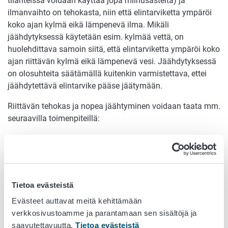
tilanteissa voidaan käyttää jopa miinusasteita) ja
ilmanvaihto on tehokasta, niin että elintarviketta ympäröi
koko ajan kylmä eikä lämpenevä ilma. Mikäli
jäähdytyksessä käytetään esim. kylmää vettä, on
huolehdittava samoin siitä, että elintarviketta ympäröi koko
ajan riittävän kylmä eikä lämpenevä vesi. Jäähdytyksessä
on olosuhteita säätämällä kuitenkin varmistettava, ettei
jäähdytettävä elintarvike pääse jäätymään.
Riittävän tehokas ja nopea jäähtyminen voidaan taata mm.
seuraavilla toimenpiteillä:
Jäähdytettävän ruokakerroksen paksuutta
pienennetään pilkkomalla, viipaloimalla tai jakamalla
ruoka useampaan matalaan astiaan.
Mitä ohuempi ruokakerros, sitä nopeampi
Tietoa evästeistä
jäähtyminen. Ruokakerroksen paksuus tulisi
jäähdytyksessä olla alle 10 cm, mieluummin n. 5 cm.
Evästeet auttavat meitä kehittämään
Mikäli ruoka on tiiviisti suljetussa astiassa, upotetaan
verkkosivustoamme ja parantamaan sen sisältöjä ja
astia jääpaloja sisältävään kylmään veteen tai
saavutettavuutta.
Tietoa evästeistä