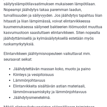
säilytyslämpötilavaatimuksen mukaiseen lämpötilaan.
Nopeampi jäähdytys takaa paremman laadun,
turvallisuuden ja säilyvyyden. Jos jäähdytys tapahtuu liian
hitaasti ja liian lämpimässä, voivat elintarvikkeessa
kuumennuksessa säilyneet bakteerien itiömuodot muuttua
kasvumuotoon saastuttaen elintarvikkeen. Siten nopealla
jäähdyttämisellä ja kylmäsäilytyksellä estetään myös
ruokamyrkytyksiä.
Elintarvikkeen jäähtymisnopeuteen vaikuttavat mm.
seuraavat seikat:
Jäähdytettävän massan koko, muoto ja paino
Kiinteys ja vesipitoisuus
Lämmönjohtavuus
Elintarvikkeita sisältävän astian materiaali,
lämmönvaraamiskyky ja lämmönjohtavuus
Jäähdytysmenetelmä.