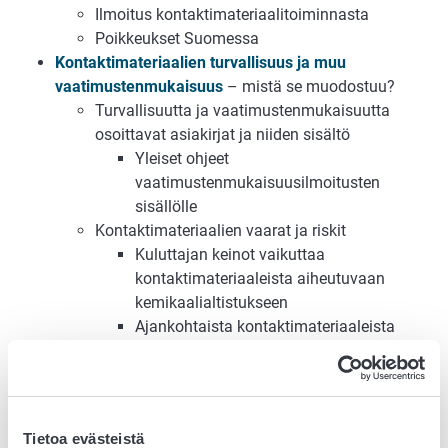
Ilmoitus kontaktimateriaalitoiminnasta
Poikkeukset Suomessa
Kontaktimateriaalien turvallisuus ja muu
vaatimustenmukaisuus
– mistä se muodostuu?
Turvallisuutta ja vaatimustenmukaisuutta
osoittavat asiakirjat ja niiden sisältö
Yleiset ohjeet
vaatimustenmukaisuusilmoitusten
sisällölle
Kontaktimateriaalien vaarat ja riskit
Kuluttajan keinot vaikuttaa
kontaktimateriaaleista aiheutuvaan
kemikaalialtistukseen
Ajankohtaista kontaktimateriaaleista
Kontaktimateriaaleja ja alan toimijoita koskeva
lainsäädäntö
Kehysasetus 1935/2004 (EU)
GMP-asetus 2023/2006 (EU)
Tietoa evästeistä
KTM:n päätös kontaktimateriaalien