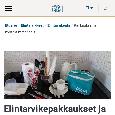
Siirry
Siirry
H
suoraan
koko
FI
sisältöön
sivuston
hakuun
Etusivu
Elintarvikkeet
Elintarvikeala
Pakkaukset ja
kontaktimateriaalit
Elintarvikepakkaukset ja