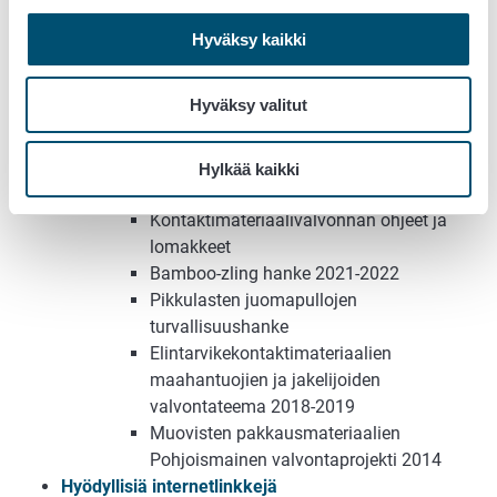
testaaminen
Elintarvikealan toimijan omavalvonta
Hyväksy kaikki
Ohjeita HACCP-arviointiin
Kontaktimateriaalien valvonta
Hyväksy valitut
Valvontatiheyden määräytyminen
Kontaktimateriaalien valvonta
elintarvikehuoneistoissa
Hylkää kaikki
Kontaktimateriaalitoiminnan valvonta
Kontaktimateriaalivalvonnan ohjeet ja
lomakkeet
Bamboo-zling hanke 2021-2022
Pikkulasten juomapullojen
turvallisuushanke
Elintarvikekontaktimateriaalien
maahantuojien ja jakelijoiden
valvontateema 2018-2019
Muovisten pakkausmateriaalien
Pohjoismainen valvontaprojekti 2014
Hyödyllisiä internetlinkkejä