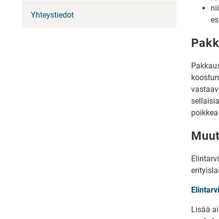
ni
Yhteystiedot
es
Pakk
Pakkaus
koostum
vastaav
sellaisi
poikkea 
Muu
Elintar
erityisl
Elintar
Lisää a