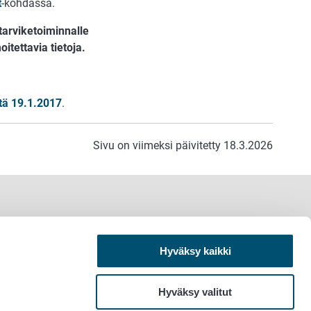
t
-kohdassa.
ntarviketoiminnalle
itettavia tietoja.
tä 19.1.2017
.
Sivu on viimeksi päivitetty 18.3.2026
Hyväksy kaikki
Hyväksy valitut