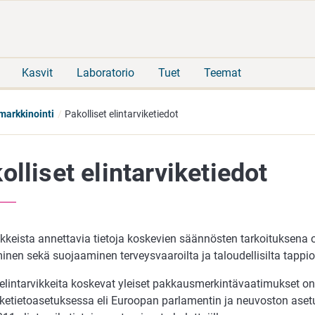
Siirry
Siirry
suoraan
koko
sisältöön
sivuston
hakuun
Kasvit
Laboratorio
Tuet
Teemat
markkinointi
Pakolliset elintarviketiedot
olliset elintarviketiedot
ikkeista annettavia tietoja koskevien säännösten tarkoituksena 
inen sekä suojaaminen terveysvaaroilta ja taloudellisilta tappioi
elintarvikkeita koskevat yleiset pakkausmerkintävaatimukset on 
viketietoasetuksessa eli Euroopan parlamentin ja neuvoston ase