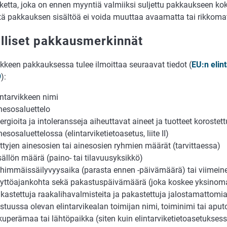
iketta, joka on ennen myyntiä valmiiksi suljettu pakkaukseen kok
ttä pakkauk­sen sisältöä ei voida muuttaa avaamatta tai rikkom
lliset pakkausmerkinnät
ikkeen pakkauksessa tulee ilmoittaa seuraavat tiedot (
EU:n elin
9
):
intarvikkeen nimi
nesosaluettelo
lergioita ja intoleransseja aiheuttavat aineet ja tuotteet korostet
nesosaluettelossa (elintarviketietoasetus, liite II)
ettyjen ainesosien tai ainesosien ryhmien määrät (tarvittaessa)
sällön määrä (paino- tai tilavuusyksikkö)
himmäissäilyvyysaika (parasta ennen -päivämäärä) tai viimein
yttöajankohta sekä pakastuspäivämäärä (joka koskee yksinoma
kastettuja raakalihavalmisteita ja pakastettuja jalostamattomi
stuussa olevan elintarvikealan toimijan nimi, toiminimi tai aput
kuperämaa tai lähtöpaikka (siten kuin elintarviketietoasetuksess