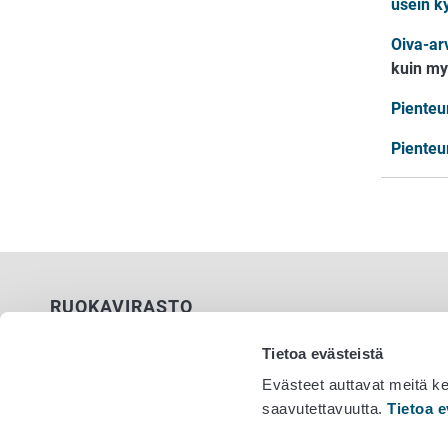
usein k
Oiva-arv
kuin myö
Pienteu
Pienteu
RUOKAVIRASTO
PL 100
Tietoa evästeistä
00027 RUOKAVIRASTO
Evästeet auttavat meitä k
saavutettavuutta.
Tietoa e
Yhteystiedot
Vaihde 029