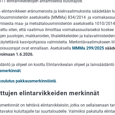
1 elintarviketietojen antamisesta kuluttajille.
 elintarvikkeen eränumerosta ja kielivaatimuksista säädetään ka
lousministeriön asetuksella (MMMa) 834/2014 ja voimakassu
amisesta maa- ja metsätalousministeriön asetuksella 1010/2
ettu siten, että vaatimus ilmoittaa voimakassuolaiseksi koskee
jen juustojen, makkaroiden, lihaleikkeleiden ja kalavalmisteiden
käytettäviä kasvipohjaisia valmisteita. Merkintävaatimukseen lii
toisuusrajat ovat ennallaan. Asetuksella
MMMa 299/2025
sääd
 voimaan 1.6.2026.
äntö ja ohjeet on koottu Elintarvikealan ohjeet ja lainsäädäntö 
smerkinnät
.
oulutus pakkausmerkinnöistä
.
ttujen elintarvikkeiden merkinnät
erkinnät on tehtävä elintarvikkeisiin, jotka on sellaise­naan tar
tavaksi kuluttajalle tai suurtaloudelle. Valmiiksi pakatulla elinta