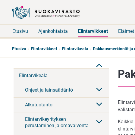
Etusivu
Ajankohtaista
Elintarvikkeet
Eläimet
Etusivu
Elintarvikkeet
Elintarvikeala
Pakkausmerkinnät ja 
Pak
Elintarvikeala
Ohjeet ja lainsäädäntö
Elintarv
Alkutuotanto
valistam
Elintarvikeyrityksen
Kaikkia 
perustaminen ja omavalvonta
elintar