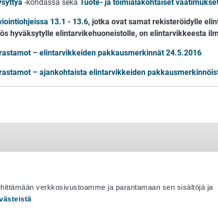
ysyttyä
-kohdassa sekä
Tuote- ja toimialakohtaiset vaatimukse
iointiohjeissa 13.1 - 13.6
, jotka ovat samat rekisteröidylle eli
s hyväksytylle elintarvikehuoneistolle, on elintarvikkeesta ilmo
rastamot – elintarvikkeiden pakkausmerkinnät 24.5.2016
rastamot – ajankohtaista elintarvikkeiden pakkausmerkinnöis
ehittämään verkkosivustoamme ja parantamaan sen sisältöjä ja
västeistä
 530 0400