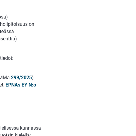
ssa)
oholipitoisuus on
nteässä
senttia)
tiedot:
MMMa
299/2025
)
et,
EPNAs EY N:o
kielisessä kunnassa
otsin kielellä;