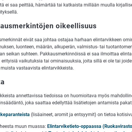
itä ei saa peittää, hämärtää tai katkaista millään muulla kirjallise
ityksellä.
ausmerkintöjen oikeellisuus
merkinnät eivät saa johtaa ostajaa harhaan elintarvikkeen omi
uksen, luonteen, määrän, alkuperän, valmistus- tai tuotantom
an seikan suhteen. Pakkausmerkinnöissä ei saa ilmoittaa elinta
a erityisiä vaikutuksia tai ominaisuuksia, joita sillä ei ole tai joi
muista vastaavista elintarvikkeista.
ta
vikkeista annettavissa tiedoissa on huomioitava myös mahdollin
ainsäädäntö, joka saattaa edellyttää lisätietojen antamista pakatu
vikeparanteista
(lisäaineet, aromit ja entsyymit) on tietoa kotisi
iheesta muun muassa:
Elintarviketieto-oppaassa (Ruokavirast