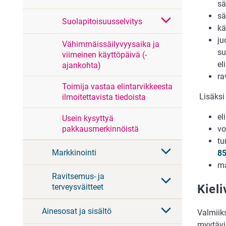
sä
sä
Suolapitoisuusselvitys
kä
ju
Vähimmäissäilyvyysaika ja
su
viimeinen käyttöpäivä (-
el
ajankohta)
ra
Toimija vastaa elintarvikkeesta
Lisäksi
ilmoitettavista tiedoista
el
Usein kysyttyä
vo
pakkausmerkinnöistä
tu
Markkinointi
85
ma
Ravitsemus- ja
Kiel
terveysväitteet
Ainesosat ja sisältö
Valmiik
myytävii