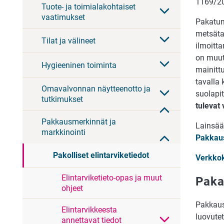
1169/201
Tuote- ja toimialakohtaiset
vaatimukset
Pakatun
metsäta
Tilat ja välineet
ilmoitt
on muut
Hygieeninen toiminta
mainittu
tavalla 
Omavalvonnan näytteenotto ja
suolapi
tutkimukset
tulevat
Pakkausmerkinnät ja
Lainsääd
markkinointi
Pakkau
Pakolliset elintarviketiedot
Verkkok
Elintarviketieto-opas ja muut
Paka
ohjeet
Pakkausm
Elintarvikkeesta
luovutet
annettavat tiedot