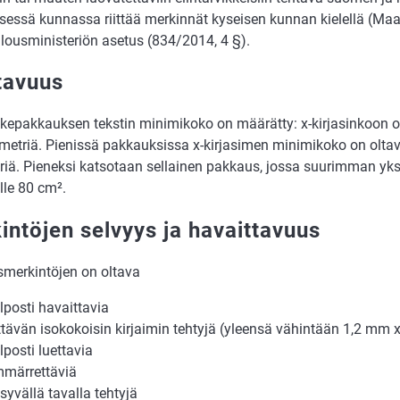
isessä kunnassa riittää merkinnät kyseisen kunnan kielellä (Maa
lousministeriön asetus (834/2014, 4 §).
tavuus
vikepakkauksen tekstin minimikoko on määrätty: x-kirjasinkoon 
limetriä. Pienissä pakkauksissa x-kirjasimen minimikoko on olta
riä. Pieneksi katsotaan sellainen pakkaus, jossa suurimman yks
lle 80 cm².
intöjen selvyys ja havaittavuus
merkintöjen on oltava
lposti havaittavia
ittävän isokokoisin kirjaimin tehtyjä (yleensä vähintään 1,2 mm x
lposti luettavia
märrettäviä
syvällä tavalla tehtyjä