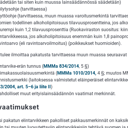
ädetään tai siten kuin muussa lainsäädännössä säädetään)
ilytysohje (tarvittaessa)
yttöohje (tarvittaessa, muun muassa varoitusmerkintä tarvittae
omien todellinen alkoholipitoisuus tilavuusprosentteina, jos alk
urempi kuin 1,2 tilavuusprosenttia (Ruokaviraston suositus: kii
intarvikkeessa, jos alkoholipitoisuus enemmän kuin 1,8 painopro
vintoarvo (eli ravintoarvoilmoitus) (poikkeukset huomioiden).
 tulee ilmoittaa pakatusta tarvittaessa muun muassa seuraavat 
intarvike-erän tunnus (
MMMa 834/2014
, 5 §)
imakassuolaisuusmerkintä (
MMMa 1010/2014,
4 §; muutos 
nnistusmerkki (laitoksessa valmistetut eläinperäiset elintarvikke
3/2004, art. 5–6 ja liite II
)
hdolliset muut erityislainsäädännön vaatimat merkinnät.
ivaatimukset
si pakatun elintarvikkeen pakolliset pakkausmerkinnät on kaksi
n tai muuten luovutettaviin elintarvikkeisiin tehtävä suomen ja ru