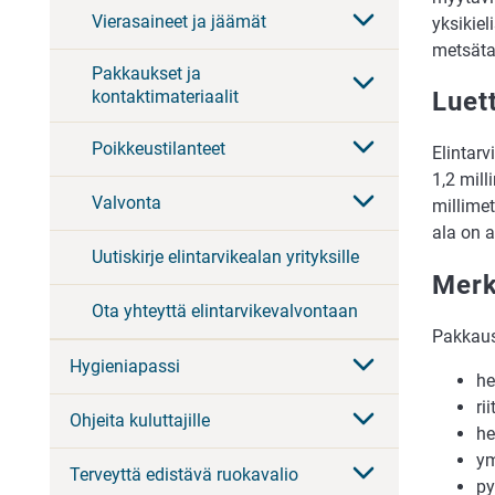
Vierasaineet ja jäämät
yksikiel
metsäta
Pakkaukset ja
kontaktimateriaalit
Luet
Poikkeustilanteet
Elintar
1,2 mil
Valvonta
millimet
ala on a
Uutiskirje elintarvikealan yrityksille
Merk
Ota yhteyttä elintarvikevalvontaan
Pakkaus
Hygieniapassi
he
ri
Ohjeita kuluttajille
he
ym
Terveyttä edistävä ruokavalio
py