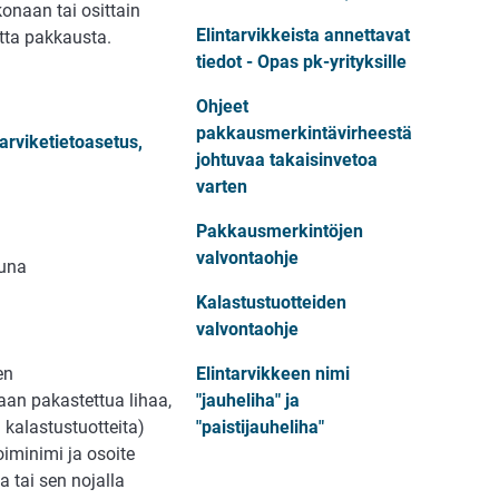
onaan tai osittain
Elintarvikkeista annettavat
atta pakkausta.
tiedot - Opas pk-yrityksille
Ohjeet
pakkausmerkintävirheestä
tarviketietoasetus,
johtuvaa takaisinvetoa
varten
Pakkausmerkintöjen
valvontaohje
tuna
Kalastustuotteiden
valvontaohje
en
Elintarvikkeen nimi
an pakastettua lihaa,
"jauheliha" ja
a kalastustuotteita)
"paistijauheliha"
oiminimi ja osoite
a tai sen nojalla