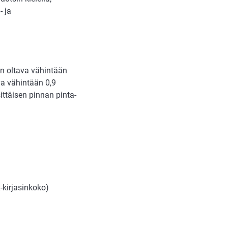
- ja
on oltava vähintään
va vähintään 0,9
ittäisen pinnan pinta-
-kirjasinkoko)