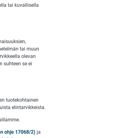
lla tai kuvallisella
naisuuksien,
enetelmän tai muun
rvikkeella olevan
den suhteen se ei
en tuotekoh­tainen
ista elintarvikkeista.
vuillamme.
on ohje 17068/2)
ja