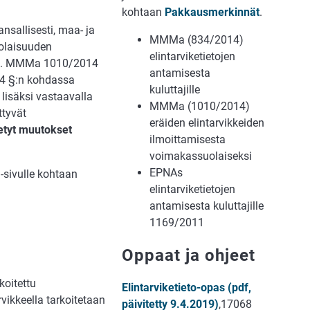
kohtaan
Pakkausmerkinnät
.
nsallisesti, maa- ja
MMMa (834/2014)
olaisuuden
elintarviketietojen
014. MMMa 1010/2014
antamisesta
 4 §:n kohdassa
kuluttajille
 lisäksi vastaavalla
MMMa (1010/2014)
ttyvät
eräiden elintarvikkeiden
etyt muutokset
ilmoittamisesta
voimakassuolaiseksi
EPNAs
-sivulle kohtaan
elintarviketietojen
antamisesta kuluttajille
1169/2011
Oppaat ja ohjeet
koitettu
Elintarviketieto-opas (pdf,
rvikkeella tarkoitetaan
päivitetty 9.4.2019)
,17068