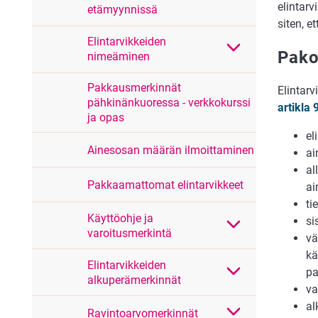
elintarv
etämyynnissä
siten, e
Elintarvikkeiden
Pako
nimeäminen
Pakkausmerkinnät
Elintarv
pähkinänkuoressa - verkkokurssi
artikla 
ja opas
el
Ainesosan määrän ilmoittaminen
ai
al
Pakkaamattomat elintarvikkeet
ai
ti
Käyttöohje ja
si
varoitusmerkintä
vä
kä
Elintarvikkeiden
pa
alkuperämerkinnät
va
al
Ravintoarvomerkinnät