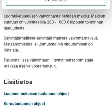
maksut
Luomukeruualueen valvonnasta peritään maksu. Maksun
suuruus on vuositasolla 280 - 1000 € riippuen toiminnan
laajuudesta.
Selvittäjämallissa selvittäjä maksaa valvontamaksut,
Metsänomistajalle luomuehtoihin sitoutuminen on
ilmaista.
Perusmallissa valvontaan liittynyt metsänomistaja
maksaa itse valvontamaksun.
Lisätietoa
Luonnonmukaisen tuotannon ohjeet
Keruutuotannon ohjeet