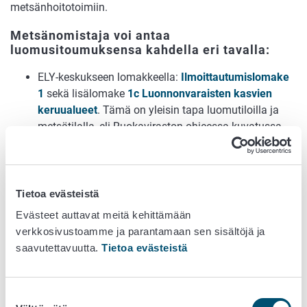
metsänhoitotoimiin.
Metsänomistaja voi antaa
luomusitoumuksensa kahdella eri tavalla:
ELY-keskukseen lomakkeella:
Ilmoittautumislomake
1
sekä lisälomake
1c Luonnonvaraisten kasvien
keruualueet
. Tämä on yleisin tapa luomutiloilla ja
metsätilalla, eli Ruokaviraston ohjeessa kuvatussa
Perusmallissa
Selvittäjälle suoraan. Tässä mallissa metsänomistaja
sitoutuu ehtoihin ja tarjoaa metsänsä liittämistä
valvontaan. Liittämisen hoitaa niin kutsuttu
Tietoa evästeistä
keruualueen selvittäjä. Tätä tapaa kutsutaan
Evästeet auttavat meitä kehittämään
Ruokaviraston ohjeessa selvittäjämalliksi.
verkkosivustoamme ja parantamaan sen sisältöjä ja
saavutettavuutta.
Tietoa evästeistä
Kerättävä tuote vaikuttaa
metsätilan valvontaan liittymiseen
Suostumuksen