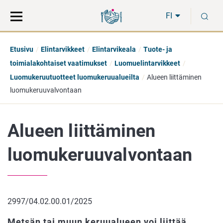
Siirry
Siirry
H
suoraan
koko
FI
sisältöön
sivuston
hakuun
Etusivu
Elintarvikkeet
Elintarvikeala
Tuote- ja
toimialakohtaiset vaatimukset
Luomuelintarvikkeet
Luomukeruutuotteet luomukeruualueilta
Alueen liittäminen
luomukeruuvalvontaan
Alueen liittäminen
luomukeruuvalvontaan
2997/04.02.00.01/2025
Metsän tai muun keruualueen voi liittää