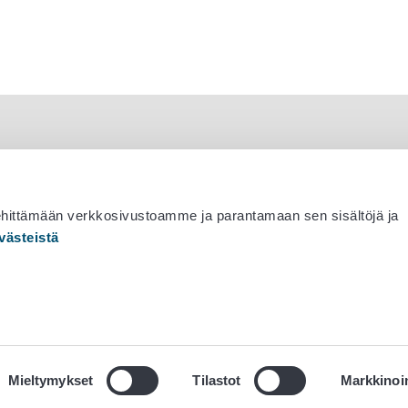
ehittämään verkkosivustoamme ja parantamaan sen sisältöjä ja
västeistä
 530 0400
Mieltymykset
Tilastot
Markkinoin