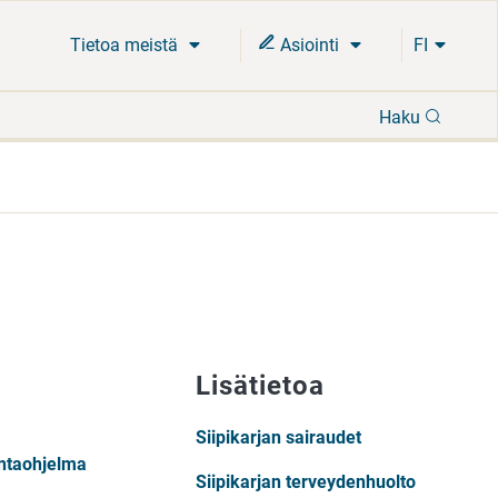
Tietoa meistä
Asiointi
FI
Hae
Haku
Lisätietoa
Siipikarjan sairaudet
antaohjelma
Siipikarjan terveydenhuolto