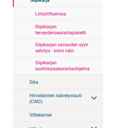
Siipikarja
Lintuinfluenssa
Siipikarjan
terveydenseurantapaketti
Siipikarjan sairauden syyn
selvitys - toimi näin
Siipikarjan
suolinkaisseurantaohjelma
Sika
Hirvieläinten näivetystauti
(CWD)
Villieläimet