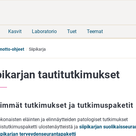
Siirry
Siirry
suoraan
koko
sisältöön
sivuston
hakuun
Kasvit
Laboratorio
Tuet
Teemat
notto-ohjeet
Siipikarja
pikarjan tautitutkimukset
simmät tutkimukset ja tutkimuspaketit
konaisten eläinten ja elinnäytteiden patologiset tutkimukset
istutkimuspaketti ulostenäytteistä ja
siipikarjan suolikaisseur
ipikarjan terveydenseurantapaketti