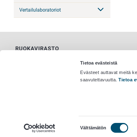
Vertailulaboratoriot
RUOKAVIRASTO
PL 100
Tietoa evästeistä
00027 RUOKAVIRASTO
Evästeet auttavat meitä k
saavutettavuutta.
Tietoa e
Yhteystiedot
Vaihde 029
Palaute
Tietosuojailmoitus
Saavutettavuusseloste
Tietoa sivustosta
Evästeasetukset
Suostumuksen
Välttämätön
valinta