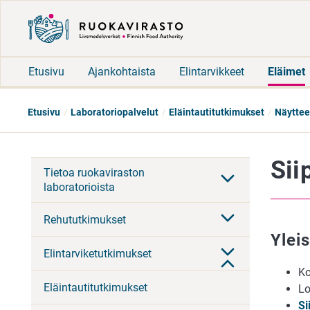
Etusivu
Ajankohtaista
Elintarvikkeet
Eläimet
Etusivu
Laboratoriopalvelut
Eläintautitutkimukset
Näyttee
Sii
Tietoa ruokaviraston
laboratorioista
Rehututkimukset
Ylei
Elintarviketutkimukset
Ko
Eläintautitutkimukset
Lo
Si