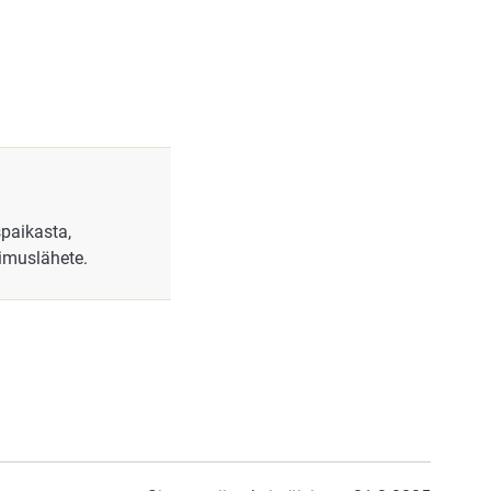
paikasta,
kimuslähete.