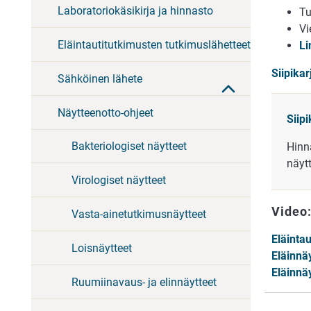
Laboratoriokäsikirja ja hinnasto
Tu
Vi
Eläintautitutkimusten tutkimuslähetteet
Li
Siipikar
Sähköinen lähete
Näytteenotto-ohjeet
Siip
Bakteriologiset näytteet
Hinn
näytt
Virologiset näytteet
Video
Vasta-ainetutkimusnäytteet
Eläinta
Loisnäytteet
Eläinnä
Eläinnäy
Ruumiinavaus- ja elinnäytteet