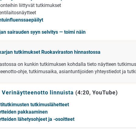
onteihin liittyvät tutkimukset
entilaitosnäytteet
ntuinfluenssaepäilyt
jan sairauden syyn selvitys — toimi näin
ikarjan tutkimukset Ruokaviraston hinnastossa
astossa on kunkin tutkimuksen kohdalla tieto näytteen tutkimus
eenotto-ohje, tutkimusaika, asiantuntijoiden yhteystiedot ja tut
:
Verinäytteenotto linnuista
(4:20, YouTube)
utitutkimusten tutkimuslähetteet
ytteiden pakkaaminen
tteiden lähetysohjeet ja -osoitteet