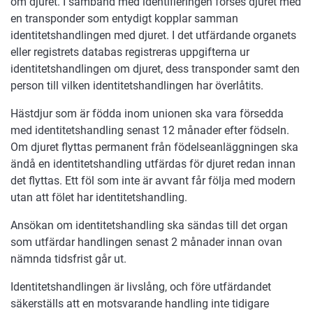
om djuret. I samband med identifieringen förses djuret med
en transponder som entydigt kopplar samman
identitetshandlingen med djuret. I det utfärdande organets
eller registrets databas registreras uppgifterna ur
identitetshandlingen om djuret, dess transponder samt den
person till vilken identitetshandlingen har överlåtits.
Hästdjur som är födda inom unionen ska vara försedda
med identitetshandling senast 12 månader efter födseln.
Om djuret flyttas permanent från födelseanläggningen ska
ändå en identitetshandling utfärdas för djuret redan innan
det flyttas. Ett föl som inte är avvant får följa med modern
utan att fölet har identitetshandling.
Ansökan om identitetshandling ska sändas till det organ
som utfärdar handlingen senast 2 månader innan ovan
nämnda tidsfrist går ut.
Identitetshandlingen är livslång, och före utfärdandet
säkerställs att en motsvarande handling inte tidigare