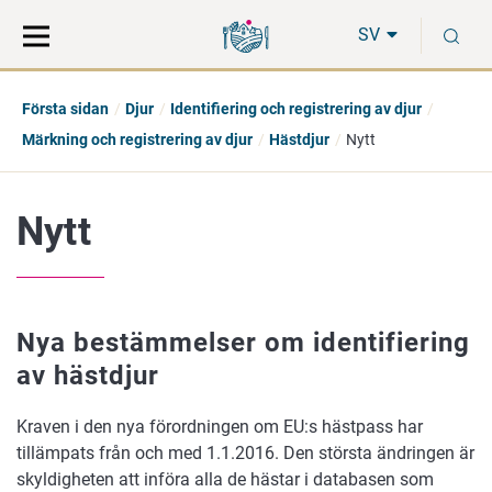
Gå
Sök
S
direkt
på
SV
till
hela
innehåll
webbplatsen
Första sidan
Djur
Identifiering och registrering av djur
Märkning och registrering av djur
Hästdjur
Nytt
Nytt
Nya bestämmelser om identifiering
av hästdjur
Kraven i den nya förordningen om EU:s hästpass har
tillämpats från och med 1.1.2016. Den största ändringen är
skyldigheten att införa alla de hästar i databasen som