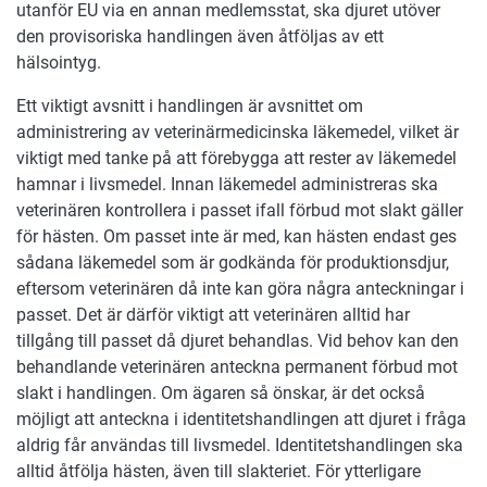
utanför EU via en annan medlemsstat, ska djuret utöver
den provisoriska handlingen även åtföljas av ett
hälsointyg.
Ett viktigt avsnitt i handlingen är avsnittet om
administrering av veterinärmedicinska läkemedel, vilket är
viktigt med tanke på att förebygga att rester av läkemedel
hamnar i livsmedel. Innan läkemedel administreras ska
veterinären kontrollera i passet ifall förbud mot slakt gäller
för hästen. Om passet inte är med, kan hästen endast ges
sådana läkemedel som är godkända för produktionsdjur,
eftersom veterinären då inte kan göra några anteckningar i
passet. Det är därför viktigt att veterinären alltid har
tillgång till passet då djuret behandlas. Vid behov kan den
behandlande veterinären anteckna permanent förbud mot
slakt i handlingen. Om ägaren så önskar, är det också
möjligt att anteckna i identitetshandlingen att djuret i fråga
aldrig får användas till livsmedel. Identitetshandlingen ska
alltid åtfölja hästen, även till slakteriet. För ytterligare