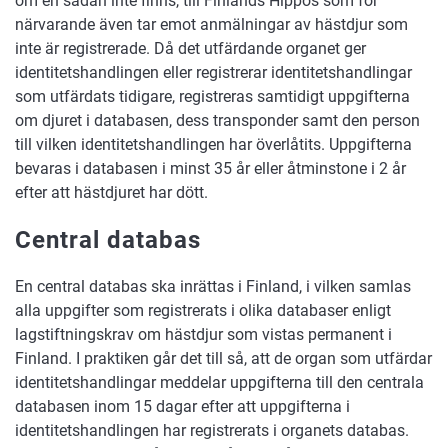
om en sådan inte finns, till Finlands Hippos som för
närvarande även tar emot anmälningar av hästdjur som
inte är registrerade. Då det utfärdande organet ger
identitetshandlingen eller registrerar identitetshandlingar
som utfärdats tidigare, registreras samtidigt uppgifterna
om djuret i databasen, dess transponder samt den person
till vilken identitetshandlingen har överlåtits. Uppgifterna
bevaras i databasen i minst 35 år eller åtminstone i 2 år
efter att hästdjuret har dött.
Central databas
En central databas ska inrättas i Finland, i vilken samlas
alla uppgifter som registrerats i olika databaser enligt
lagstiftningskrav om hästdjur som vistas permanent i
Finland. I praktiken går det till så, att de organ som utfärdar
identitetshandlingar meddelar uppgifterna till den centrala
databasen inom 15 dagar efter att uppgifterna i
identitetshandlingen har registrerats i organets databas.