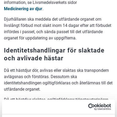
information, se Livsmedelsverkets sidor
Medicinering av djur
.
Djurhållaren ska meddela det utfärdande organet om
livslångt förbud mot slakt inom 14 dagar efter att förbudet
infördes i passet, och sända passet till det utfärdande
organet för uppdatering av uppgifterna.
Identitetshandlingar för slaktade
och avlivade hästar
Då ett hästdjur dör, avlivas eller slaktas ska transpondern
avlägsnas och förstöras. Dessutom ska
identitetshandlingen ogiltigförklaras och återlämnas till det
utfärdande organet.
Då ett hästdjur slaktas, ogiltigförklarar tjänsteveterinären
identitetshandlingen och sänder den till det organ som
utfärdat den.