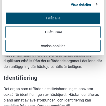
Kontaktpunkt Hästar
Visa detaljer
Mustialagatan 3
00790 HELSINGFORS
Tillåt alla
Ersättning av identitetshandling
som gått förlorad
Tillåt urval
Identitetshandlingen kan ersättas eller en kopia utfärdas
Avvisa cookies
endast av särskilda skäl. Det här leder alltid till livslångt
förbud mot slakt av djuret. Det ersättande passet eller
duplikatet erhålls från det utfärdande organet i det land där
den anläggning där hästdjuret hålls är belägen.
Identifiering
Det organ som utfärdar identitetshandlingen ansvarar
också för identifieringen av hästdjuret. Hästar identifieras
bland annat av avelsförbunden, och identifiering kan
beställas från dem. Kontaktuppgifter till