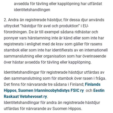
avsedda för tävling eller kapplöpning har utfärdat
identitetshandlingen
2. Andra än registrerade hästdjur, för dessa djur används
uttrycket ”hästdjur för avel och produktion” i EU-
förordningen. De är till exempel sådana ridhästar och
ponnyer vars härstamning inte är känd eller som inte har
registrerats i enlighet med de krav som gäller för rasens
stambok eller som inte har identifierats av en internationell
sammanslutning eller organisation som har överinseende
över hästar avsedda för tävling eller kapplöpning.
Identitetshandlingar för registrerade hästdjur utfärdas av
den sammanslutning som för stambok över rasen i fråga.
Det finns för närvarande tre sådana i Finland;
Finlands
Hippos
,
Suomen Irlannincobyhdistys FSIC ry
och
Eestin
Raskaat Vetohevoset ry
.
Identitetshandlingar för andra än registrerade hästdjur
utfärdas för närvarande av Suomen Hippos.