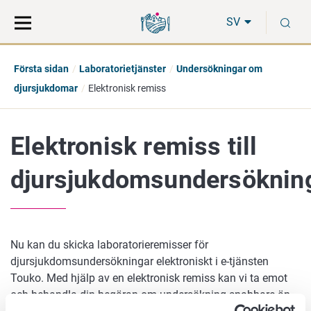
Gå
Sök
S
direkt
på
SV
till
hela
innehåll
webbplatsen
Första sidan
Laboratorietjänster
Undersökningar om
djursjukdomar
Elektronisk remiss
Elektronisk remiss till
djursjukdomsundersöknin
Nu kan du skicka laboratorieremisser för
djursjukdomsundersökningar elektroniskt i e-tjänsten
Touko. Med hjälp av en elektronisk remiss kan vi ta emot
och behandla din begäran om undersökning snabbare än