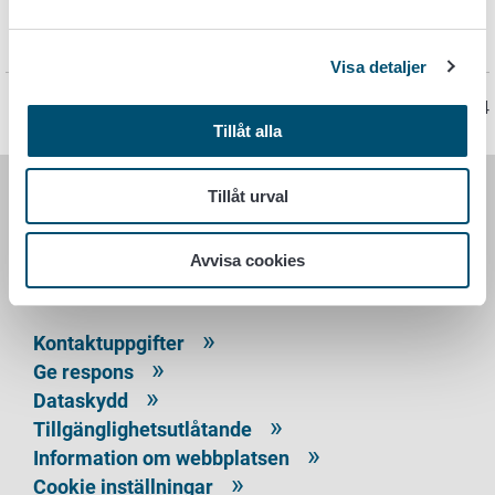
Instruktioner och adresser för försändelsen
Utskrivbara remisser (pdf)
Visa detaljer
Sidan har senast uppdaterats 9.7.2024
Tillåt alla
Tillåt urval
LIVSMEDELSVERKET
Avvisa cookies
PB 100
00027 LIVSMEDELSVERKET
Kontaktuppgifter
Ge respons
Dataskydd
Tillgänglighetsutlåtande
Information om webbplatsen
Cookie inställningar