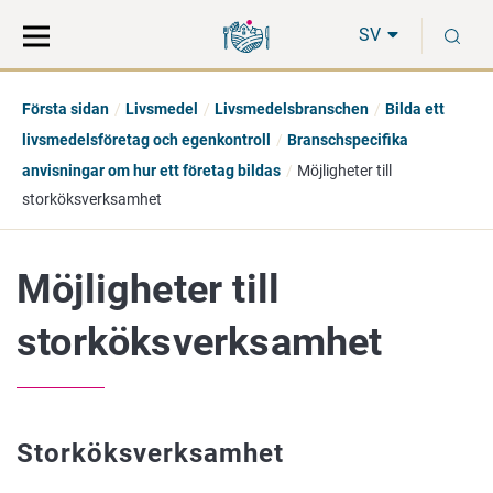
Gå
Sök
S
direkt
på
SV
till
hela
innehåll
webbplatsen
Första sidan
Livsmedel
Livsmedelsbranschen
Bilda ett
livsmedelsföretag och egenkontroll
Branschspecifika
anvisningar om hur ett företag bildas
Möjligheter till
storköksverksamhet
Möjligheter till
storköksverksamhet
Storköksverksamhet