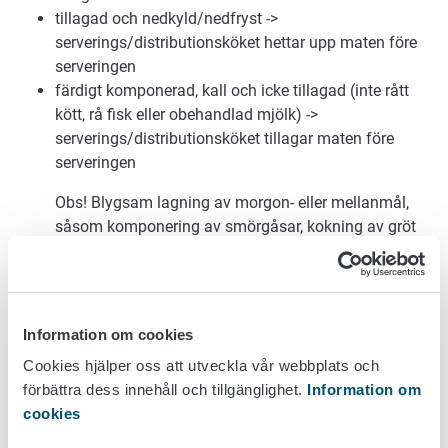
tillagad och nedkyld/nedfryst ->
serverings/distributionsköket hettar upp maten före
serveringen
färdigt komponerad, kall och icke tillagad (inte rått
kött, rå fisk eller obehandlad mjölk) ->
serverings/distributionsköket tillagar maten före
serveringen
Obs! Blygsam lagning av morgon- eller mellanmål,
såsom komponering av smörgåsar, kokning av gröt
och potatis, tillredning av efterrättskräm och annat
liknande kan ofta utgöra en del av ett
distributions/serveringsköks verksamhet.
Information om cookies
Storköksverksamhet kräver antingen en
anmälan om livsmedelslokal eller ett
Cookies hjälper oss att utveckla vår webbplats och
godkännande som anläggning
förbättra dess innehåll och tillgänglighet.
Information om
cookies
1. Basmodell (alternativ 1)