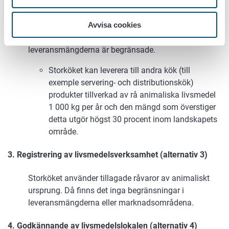
Storköket idkar verksamhet enligt 27 § i förordning
318/2021 och kan med andra ord använda råvaror av
Avvisa cookies
animaliskt ursprung, men marknadsområdet och
leveransmängderna är begränsade.
Storköket kan leverera till andra kök (till
exemple servering- och distributionskök)
produkter tillverkad av rå animaliska livsmedel
1 000 kg per år och den mängd som överstiger
detta utgör högst 30 procent inom landskapets
område.
3. Registrering av livsmedelsverksamhet (alternativ 3)
Storköket använder tillagade råvaror av animaliskt
ursprung. Då finns det inga begränsningar i
leveransmängderna eller marknadsområdena.
4. Godkännande av livsmedelslokalen (alternativ 4)