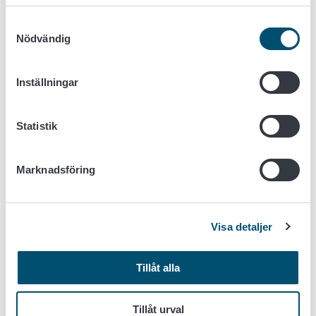
I basmodell storköket svarar med andra ord för matens
Samtyckesval
distributions- och serveringskedja ända fram till
Nödvändig
konsumenten.
Storköket idkar verksamhet i enlighet med
27 § i jord-
Inställningar
och skogsbruksministeriets förordning 318/2021
, i
vilket fall det inte finns någon begränsning av den
Statistik
mängd råvaror av animaliska livsmedel som får
användas.
Krävs inte godkännande som anläggning, en
Marknadsföring
anmälan om livsmedelslokal räcker.
Andra alternativ:
Visa detaljer
Om ett storkök inte vill ta på sig ansvaret för matens hela
distributions- och serveringskedja, är alternativen för
Tillåt alla
verksamheten följande:
2. Registrering av livsmedelsverksamhet (alternativ 2)
Tillåt urval