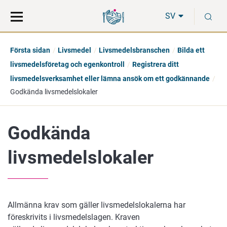
Gå
Sök
S
direkt
på
SV
till
hela
innehåll
webbplatsen
Första sidan
Livsmedel
Livsmedelsbranschen
Bilda ett
livsmedelsföretag och egenkontroll
Registrera ditt
livsmedelsverksamhet eller lämna ansök om ett godkännande
Godkända livsmedelslokaler
Godkända
livsmedelslokaler
Allmänna krav som gäller livsmedelslokalerna har
föreskrivits i livsmedelslagen. Kraven