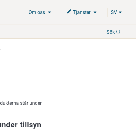
Om oss
Tjänster
SV
Sök
Sök
p
dukterna står under
nder tillsyn