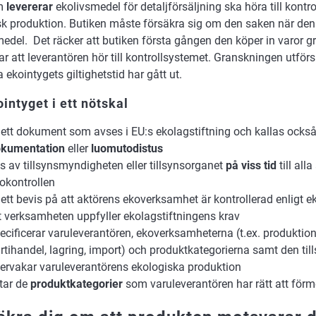
om
levererar
ekolivsmedel för detaljförsäljning ska höra till kontr
sk produktion. Butiken måste försäkra sig om den saken när den
medel. Det räcker att butiken första gången den köper in varor 
r att leverantören hör till kontrollsystemet. Granskningen utförs
ga ekointygets giltighetstid har gått ut.
intyget i ett nötskal
 ett dokument som avses i EU:s ekolagstiftning och kallas ocks
kumentation
eller
luomutodistus
s av tillsynsmyndigheten eller tillsynsorganet
på viss tid
till all
okontrollen
 ett bevis på att aktörens ekoverksamhet är kontrollerad enligt 
t verksamheten uppfyller ekolagstiftningens krav
ecificerar varuleverantören, ekoverksamheterna (t.ex. produktion
rtihandel, lagring, import) och produktkategorierna samt den t
ervakar varuleverantörens ekologiska produktion
star de
produktkategorier
som varuleverantören har rätt att för