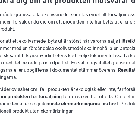
äkra dig om att produkten motsvarar de
måste granska alla ekolivsmedel som tas emot till försäljningsst
ngen försäkrar du dig om att produkten inte har bytts ut eller 
rodukt.
ör att ett ekolivsmedel byts ut är störst när varorna säljs
i lösvik
mer med en försändelse ekolivsmedel ska innehålla en anteck
ogisk samt tillsynsmyndighetens kod. Följedokumentet ska tveklö
med det berörda produktpartiet. Försäljningsstället granskar a
garna eller uppgifterna i dokumentet stämmer överens.
Resultat
ingarna.
åder ovisshet om ifall produkten är ekologisk eller inte, får förs
ram produkten för försäljning
förrän saken har utretts. Om det in
produkten är ekologisk
måste ekomärkningarna tas bort
. Produ
ionell produkt utan ekomärkningar.