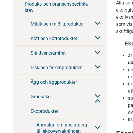
Alla s
Produkt- och branschspecifika
ekologi
krav
ekolivs
Mjölk och mjölkprodukter
som visa
skriftli
Kött och köttprodukter
Eko
Slaktverksamhet
är
do
Fisk och fiskeriprodukter
ge
ek
Ägg och äggprodukter
är
at
Grönsaker
sp
pa
Ekoprodukter
öv
li
Anmälan om anslutning
till ekoövervakningen