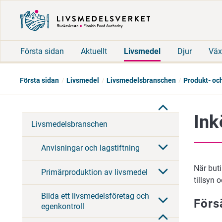
Första sidan
Aktuellt
Livsmedel
Djur
Väx
Första sidan
Livsmedel
Livsmedelsbranschen
Produkt- oc
Ink
Livsmedelsbranschen
Anvisningar och lagstiftning
När but
Primärproduktion av livsmedel
tillsyn 
Bilda ett livsmedelsföretag och
Förs
egenkontroll