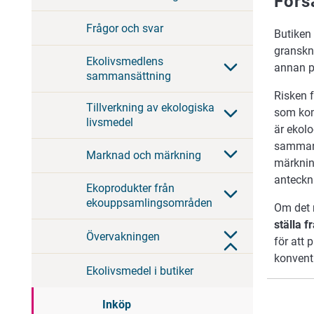
Förs
Frågor och svar
Butiken 
granskni
Ekolivsmedlens
annan p
sammansättning
Risken f
Tillverkning av ekologiska
som kom
livsmedel
är ekol
samman 
Marknad och märkning
märknin
anteckn
Ekoprodukter från
ekouppsamlingsområden
Om det r
ställa f
Övervakningen
för att 
konvent
Ekolivsmedel i butiker
Inköp