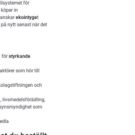
ollsystemet för
 köper in
granskar
ekointyge
t
 på nytt senast när det
å för
styrkande
a aktörer som hör till
ekolagstiftningen och
, livsmedelsförädling,
illsynsmyndighet som
medla