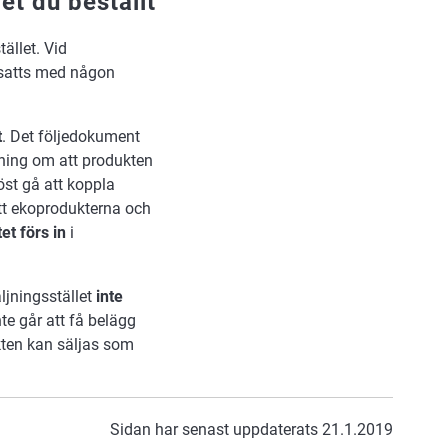
t du beställt
ället. Vid
ersatts med någon
t
. Det följedokument
ning om att produkten
st gå att koppla
tt ekoprodukterna och
et förs in
i
äljningsstället
inte
te går att få belägg
kten kan säljas som
Sidan har senast uppdaterats 21.1.2019