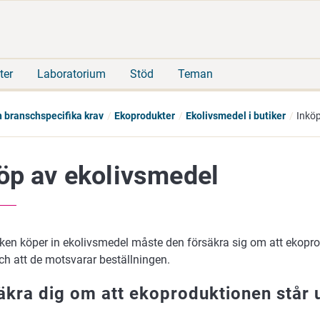
Gå
Sök
direkt
på
till
hela
innehåll
webbplatsen
ter
Laboratorium
Stöd
Teman
h branschspecifika krav
Ekoprodukter
Ekolivsmedel i butiker
Inkö
öp av ekolivsmedel
iken köper in ekolivsmedel måste den försäkra sig om att ekopro
och att de motsvarar beställningen.
äkra dig om att ekoproduktionen står u