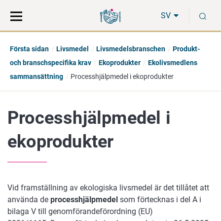
Gå
Sök
S
direkt
på
SV
till
hela
innehåll
webbplatsen
Första sidan
Livsmedel
Livsmedelsbranschen
Produkt-
och branschspecifika krav
Ekoprodukter
Ekolivsmedlens
sammansättning
Processhjälpmedel i ekoprodukter
Processhjälpmedel i
ekoprodukter
Vid framställning av ekologiska livsmedel är det tillåtet att
använda de
processhjälpmedel
som förtecknas i del A i
bilaga V till genomförandeförordning (EU)