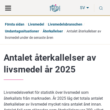
Gå
Sök
S
direkt
på
SV
till
hela
innehåll
webbplatsen
Första sidan
Livsmedel
Livsmedelsbranschen
Undantagssituationer
Återkallelser
Antalet återkallelser av
livsmedel under de senaste åren
Antalet återkallelser av
livsmedel år 2025
Livsmedelsverket för statistik över livsmedel som
återkallats från marknaden. År 2025 låg det totala antalet
återkallelser av livsmedel mycket nära antalet året innan.