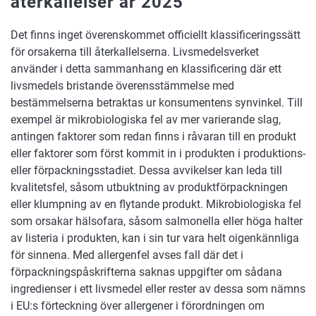
återkallelser år 2025
Det finns inget överenskommet officiellt klassificeringssätt
för orsakerna till återkallelserna. Livsmedelsverket
använder i detta sammanhang en klassificering där ett
livsmedels bristande överensstämmelse med
bestämmelserna betraktas ur konsumentens synvinkel. Till
exempel är mikrobiologiska fel av mer varierande slag,
antingen faktorer som redan finns i råvaran till en produkt
eller faktorer som först kommit in i produkten i produktions-
eller förpackningsstadiet. Dessa avvikelser kan leda till
kvalitetsfel, såsom utbuktning av produktförpackningen
eller klumpning av en flytande produkt. Mikrobiologiska fel
som orsakar hälsofara, såsom salmonella eller höga halter
av listeria i produkten, kan i sin tur vara helt oigenkännliga
för sinnena. Med allergenfel avses fall där det i
förpackningspåskrifterna saknas uppgifter om sådana
ingredienser i ett livsmedel eller rester av dessa som nämns
i EU:s förteckning över allergener i förordningen om