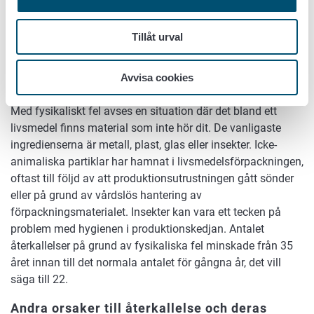
tillsatsfel till 30 återkallelser. I dessa fall innehöll livsmedlet
en tillsats som inte är tillåten för livsmedlet i fråga inom
Tillåt urval
EU-området eller mängden tillsatsämne i livsmedlet
överskred den högsta tillåtna mängden.
Avvisa cookies
Fysikaliska fel
Med fysikaliskt fel avses en situation där det bland ett
livsmedel finns material som inte hör dit. De vanligaste
ingredienserna är metall, plast, glas eller insekter. Icke-
animaliska partiklar har hamnat i livsmedelsförpackningen,
oftast till följd av att produktionsutrustningen gått sönder
eller på grund av vårdslös hantering av
förpackningsmaterialet. Insekter kan vara ett tecken på
problem med hygienen i produktionskedjan. Antalet
återkallelser på grund av fysikaliska fel minskade från 35
året innan till det normala antalet för gångna år, det vill
säga till 22.
Andra orsaker till återkallelse och deras