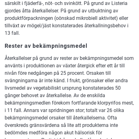
särskilt i fjäderfä-, nöt- och svinkött. På grund av Listeria
gjordes åtta återkallelser. På grund av utbuktning av
produktförpackningen (oönskad mikrobiell aktivitet) eller
tillväxt av mögel/jäst konstaterades återkallningsbehov i
13 fall.
Rester av bekämpningsmedel
Återkallelser på grund av rester av bekämpningsmedel som
använts i produktionen av växter återgick efter ett år till
nivån före nedgången på 25 procent. Orsaken till
svängningarna är inte känd. I frukt, grönsaker eller andra
livsmedel av vegetabiliskt ursprung konstaterades 50
gånger behovet av återkallelse. Av de enskilda
bekämpningsmedlen förekom fortfarande klorpyrifos mest,
i 11 fall. Annars var spridningen stor; totalt var 26 olika
bekämpningsmedel orsaker till återkallelserna. Ofta
överskreds gränsvärdena så lite att produkterna inte
bedömdes medföra någon akut hälsorisk för