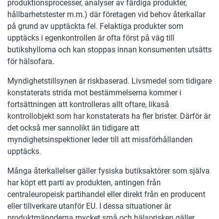
produktionsprocesser, analyser av färdiga produkter,
hållbarhetstester m.m.) där företagen vid behov återkallar
på grund av upptäckta fel. Felaktiga produkter som
upptäcks i egenkontrollen är ofta först på väg till
butikshyllorna och kan stoppas innan konsumenten utsätts
för hälsofara.
Myndighetstillsynen är riskbaserad. Livsmedel som tidigare
konstaterats strida mot bestämmelserna kommer i
fortsättningen att kontrolleras allt oftare, likaså
kontrollobjekt som har konstaterats ha fler brister. Därför är
det också mer sannolikt än tidigare att
myndighetsinspektioner leder till att missförhållanden
upptäcks.
Många återkallelser gäller fysiska butiksaktörer som själva
har köpt ett parti av produkten, antingen från
centraleuropeisk partihandel eller direkt från en producent
eller tillverkare utanför EU. I dessa situationer är
produktmängderna mycket små och hälsorisken gäller