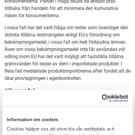
konsumenterna. Partiet i fråga skulle då endast dras
tillbaka från handeln för att minimera den kumulativa
risken för konsumenterna.
I vissa fall har det varit fråga om rester som överstiger den
största tillåtna restmängden enligt EU:s förordning om
bekämpningsmedel, i vissa fall om helt förbjudna ämnen.
Även om vissa bekämpningsmedel inte får användas vid
odling inom EU har det varit möjligt att fastställa tillåtna
gränsvärden för rester av dem i importerade produkter. I
flera fall meddelade produktimportörerna efter fyndet att de
ökar provtagningen i egenkontrollen.
Allergenfel
Vissa livsmedelsingredienser orsakar allergiska reaktioner
hos en del konsumenter. Dessa ingredienser ska markeras i
förpackningspåskrifterna. Ett sätt att skapa ett allergenfel
Information om cookies
är när ett tidigare parti i en produktionslinje orsakar en
Cookies hjälper oss att utveckla vår webbplats och
kontamination i nästa parti som en del konsumenter kan få