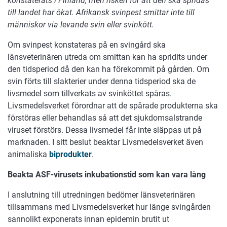
konstaterats i Finland, men risken för att den ska spridas
till landet har ökat. Afrikansk svinpest smittar inte till
människor via levande svin eller svinkött.
Om svinpest konstateras på en svingård ska
länsveterinären utreda om smittan kan ha spridits under
den tidsperiod då den kan ha förekommit på gården. Om
svin förts till slakterier under denna tidsperiod ska de
livsmedel som tillverkats av svinköttet spåras.
Livsmedelsverket förordnar att de spårade produkterna ska
förstöras eller behandlas så att det sjukdomsalstrande
viruset förstörs. Dessa livsmedel får inte släppas ut på
marknaden. I sitt beslut beaktar Livsmedelsverket även
animaliska
biprodukter
.
Beakta ASF-virusets inkubationstid som kan vara lång
I anslutning till utredningen bedömer länsveterinären
tillsammans med Livsmedelsverket hur länge svingården
sannolikt exponerats innan epidemin brutit ut