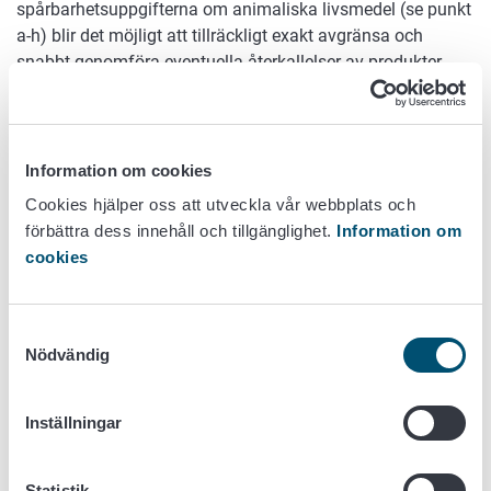
spårbarhetsuppgifterna om animaliska livsmedel (se punkt
a-h) blir det möjligt att tillräckligt exakt avgränsa och
snabbt genomföra eventuella återkallelser av produkter
som innehåller svinkött. Livsmedelsföretagare ska lämna
uppgifter om animaliska livsmedel till den livsmedelsaktör
till vilken livsmedlen levereras:
Information om cookies
a) en exakt beskrivning av livsmedlet,
Cookies hjälper oss att utveckla vår webbplats och
= utöver namn följande termer beroende på
förbättra dess innehåll och tillgänglighet.
Information om
artikel, till exempel: djurart (obligatoriskt för
cookies
kött), ursprungsland (obligatoriskt för kött som
inte förpackats), förpackad, färdig, färsk, saltad,
marinerad, djupfryst
Samtyckesval
information om eventuell särskild behandling
Nödvändig
på grund av ASF (se '
Särskilda villkor och
särskild behandling av kött
')
b) livsmedlets volym eller kvantitet,
Inställningar
c) namn på och adress till den livsmedelsföretagare
som levererat livsmedlet,
Statistik