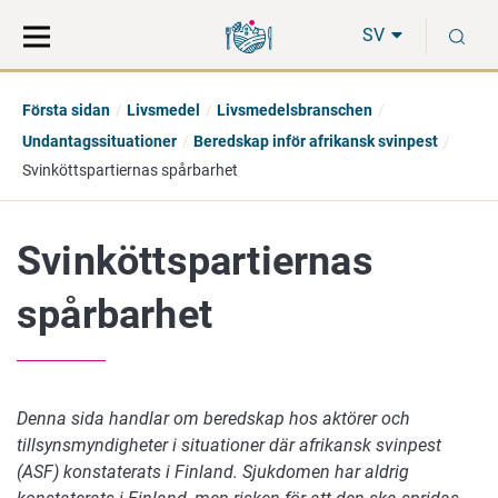
Gå
Sök
S
direkt
på
SV
till
hela
innehåll
webbplatsen
Första sidan
Livsmedel
Livsmedelsbranschen
Undantagssituationer
Beredskap inför afrikansk svinpest
Svinköttspartiernas spårbarhet
Svinköttspartiernas
spårbarhet
Denna sida handlar om beredskap hos aktörer och
tillsynsmyndigheter i situationer där afrikansk svinpest
(ASF) konstaterats i Finland. Sjukdomen har aldrig