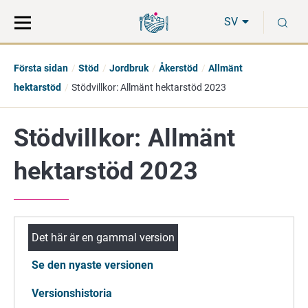
Gå
Sök
S
direkt
på
SV
till
hela
innehåll
webbplatsen
Första sidan
Stöd
Jordbruk
Åkerstöd
Allmänt
hektarstöd
Stödvillkor: Allmänt hektarstöd 2023
Stödvillkor: Allmänt
hektarstöd 2023
Det här är en gammal version
Se den nyaste versionen
Versionshistoria