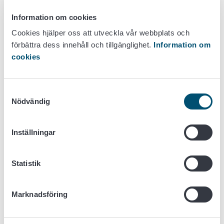
Information om cookies
Jordbruks-,
C2 norr och
trädgårds- och
skärgårdsområdena i
20
Cookies hjälper oss att utveckla vår webbplats och
åkergrödor
stödområde C
förbättra dess innehåll och tillgänglighet.
Information om
cookies
Jordbruks-,
Samtyckesval
trädgårds- och
C3
30
Nödvändig
åkergrödor
Inställningar
Jordbruks-,
trädgårds- och
C4
55
Statistik
åkergrödor
Marknadsföring
Stödområdena finns på sidan
Karta över stöd- och
styrningsområden
på ruokavirasto.fi.