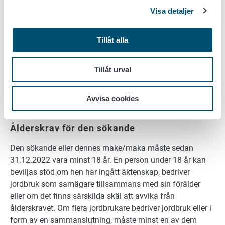
Stöd betalas inte för åkerarealer som har uppgetts vara
Visa detaljer
trädgårdsland, trädesmark, areal med mångfaldsväxter,
skyddsremsa, skyddszon, miljöavtalsareal, areal med
Tillåt alla
naturbete, naturäng eller naturvårdsvall. I stödregionerna
C3 och C4 betalas inte heller stöd för odlingsarealer för
vete och maltkorn eller arealer för växter som får nordligt
Tillåt urval
hektarstöd, med undantag av frilandsgrönsaker.
Avvisa cookies
3. Stödvillkor
Ålderskrav för den sökande
Den sökande eller dennes make/maka måste sedan
31.12.2022 vara minst 18 år. En person under 18 år kan
beviljas stöd om hen har ingått äktenskap, bedriver
jordbruk som samägare tillsammans med sin förälder
eller om det finns särskilda skäl att avvika från
ålderskravet. Om flera jordbrukare bedriver jordbruk eller i
form av en sammanslutning, måste minst en av dem