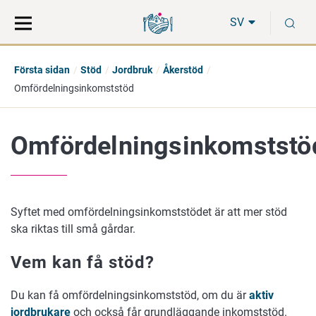
Gå
Sök
S
direkt
på
SV
till
hela
innehåll
webbplatsen
Första sidan
Stöd
Jordbruk
Åkerstöd
Omfördelningsinkomststöd
Omfördelningsinkomststö
Syftet med omfördelningsinkomststödet är att mer stöd
ska riktas till små gårdar.
Vem kan få stöd?
Du kan få omfördelningsinkomststöd, om du är
aktiv
jordbrukare
och också får grundläggande inkomststöd.