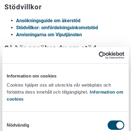
Stödvillkor
Ansökningsguide om åkerstöd
Stödvillkor: omfördelningsinkomststöd
Anvisningarna om Viputjänsten
Så här ansöker du om stöd
Du kan ansöka om stöd i Viputjänsten i maj–juni årligen, i
samband med ansökan om åkerstöd.
Information om cookies
Logga in till Viputjänsten
Cookies hjälper oss att utveckla vår webbplats och
förbättra dess innehåll och tillgänglighet.
Information om
cookies
När du har lämnat in ansökan
Odlingsverksamheten på de åkerskiften som du har anmält
Samtyckesval
Nödvändig
i stödansökan bedöms genom satellituppföljning utan