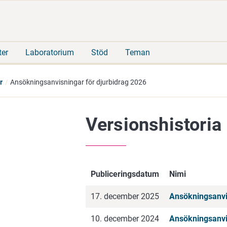
Gå
Sök
direkt
på
till
hela
innehåll
webbplatsen
ter
Laboratorium
Stöd
Teman
r
Ansökningsanvisningar för djurbidrag 2026
Versionshistoria
Publiceringsdatum
Nimi
17. december 2025
Ansökningsanvis
10. december 2024
Ansökningsanvis