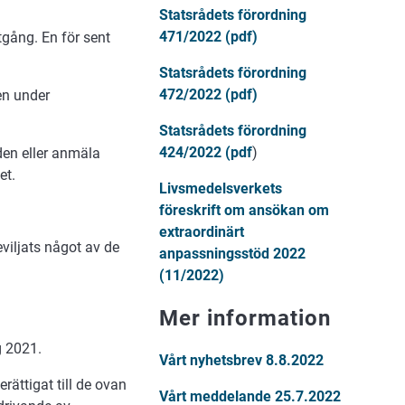
Statsrådets förordning
471/2022 (pdf)
tgång. En för sent
Statsrådets förordning
472/2022 (pdf)
en under
Statsrådets förordning
424/2022 (pdf
)
den eller anmäla
het.
Livsmedelsverkets
föreskrift om ansökan om
extraordinärt
iljats något av de
anpassningsstöd 2022
(11/2022)
Mer information
g 2021.
Vårt nyhetsbrev 8.8.2022
rättigat till de ovan
Vårt meddelande 25.7.2022