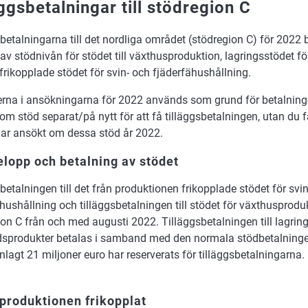
äggsbetalningar till stödregion C
betalningarna till det nordliga området (stödregion C) för 2022
av stödnivån för stödet till växthusproduktion, lagringsstödet f
frikopplade stödet för svin- och fjäderfähushållning.
erna i ansökningarna för 2022 används som grund för betalning
m stöd separat/på nytt för att få tilläggsbetalningen, utan du 
ar ansökt om dessa stöd år 2022.
lopp och betalning av stödet
betalningen till det från produktionen frikopplade stödet för svi
hushållning och tilläggsbetalningen till stödet för växthusprodukt
on C från och med augusti 2022. Tilläggsbetalningen till lagring
dsprodukter betalas i samband med den normala stödbetalning
agt 21 miljoner euro har reserverats för tilläggsbetalningarna.
produktionen frikopplat