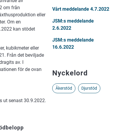
drivande av
2 om från
Vårt meddelande 4.7.2022
växthusproduktion eller
JSM:s meddelande
ter. Om en
2.6.2022
8.2022 kan stödet
JSM:s meddelande
16.6.2022
, kubikmeter eller
1. Från det beviljade
ragits av. I
uationen för de ovan
Nyckelord
Åkerstöd
Djurstöd
s ut senast 30.9.2022.
ödbelopp