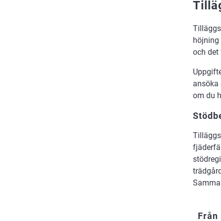
Till
Tilläggs
höjning 
och det 
Uppgift
ansöka o
om du h
Stödbe
Tilläggs
fjäderfä
stödregi
trädgår
Sammanl
Från 