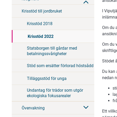
ansökan
I Viputj
Krisstöd till jordbruket
inlämna
Krisstöd 2018
Om du a
ansökni
Krisstöd 2022
Om du v
Statsborgen till gårdar med
skriftl
betalningssvårigheter
Stödet å
Stöd som ersätter förlorad höstsådd
Du kan 
nedan n
Tilläggsstöd för unga
st
Undantag för trädor som utgör
la
ekologiska fokusarealer
fr
Övervakning
Ett vill