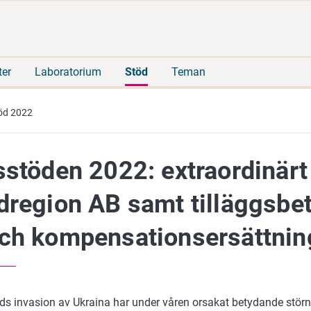
Gå
Sök
direkt
på
till
hela
innehåll
webbplatsen
ter
Laboratorium
Stöd
Teman
töd 2022
sstöden 2022: extraordinärt
dregion AB samt tilläggsbeta
ch kompensationsersättni
ds invasion av Ukraina har under våren orsakat betydande stör