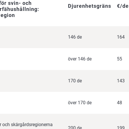
för svin- och
Djurenhetsgräns
€/de
rfähushållning:
region
146 de
164
över 146 de
55
170 de
143
över 170 de
48
r och skärgårdsregionerna
200 de
199