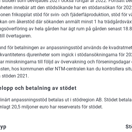
stöden som beviljades 2021 också fortgår år 2022. Fortsatt be
heten innebär att den stödsökande har en stödansökan för 202
onen frikopplat stöd för svin- och fjäderfäproduktion, stöd för 
kan om åkerstöd där sökanden anmält minst 1 ha trädgårdsväx
ingsöverföring av hela gården har ägt rum på gården senast 18.
till övertagaren.
nd för betalningen av anpassningsstöd används de kvadratmeter
kvantitetens djurenheter som ingick i stödansökningarna för 202
ar minskningarna till följd av övervakning och förseningsdagar d
nsten, hos kommunen eller NTM-centralen kan du kontrollera sit
 stöden 2021.
lopp och betalning av stödet
inärt anpassningsstöd betalas ut i stödregion AB. Stödet betala
gt 20,5 miljoner euro har reserverats för stödet.
typ
St