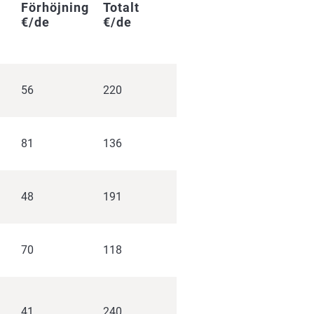
Förhöjning
Totalt
€/de
€/de
56
220
81
136
48
191
70
118
41
240