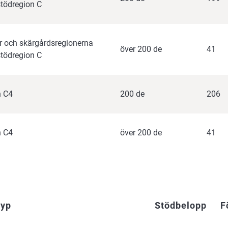
tödregion C
r och skärgårdsregionerna
över 200 de
41
tödregion C
h C4
200 de
206
h C4
över 200 de
41
typ
Stödbelopp
F