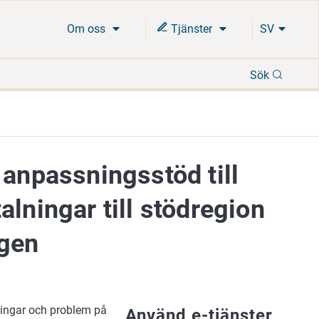
Om oss
Tjänster
SV
Sök
Sök
 anpassningsstöd till
lningar till stödregion
ngen
ningar och problem på
Använd e-tjänster