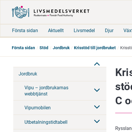
Första sidan
Aktuellt
Livsmedel
Djur
Väx
Första sidan
Stöd
Jordbruk
Krisstöd till jordbruket
Kriss
Kri
Jordbruk
stö
Vipu – jordbrukarnas
webbtjänst
C o
Vipumobilen
Utbetalningstidtabell
Rysslan