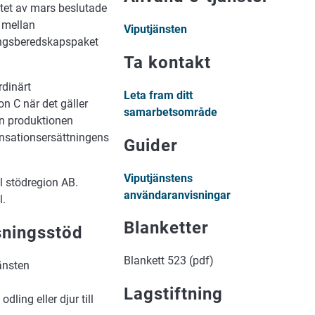
utet av mars beslutade
 mellan
Viputjänsten
ningsberedskapspaket
Ta kontakt
rdinärt
Leta fram ditt
on C när det gäller
samarbetsområde
ån produktionen
ensationsersättningens
Guider
Viputjänstens
ll stödregion AB.
användaranvisningar
l.
Blanketter
sningsstöd
Blankett 523 (pdf)
änsten
Lagstiftning
ing eller djur till