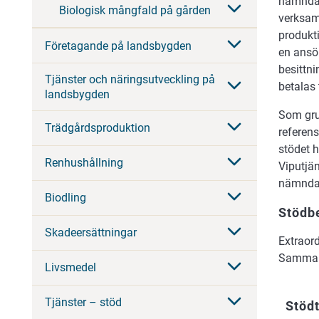
nämnda 
Biologisk mångfald på gården
verksam
produkti
Företagande på landsbygden
en ansö
besittn
Tjänster och näringsutveckling på
betalas 
landsbygden
Som gru
Trädgårdsproduktion
referens
stödet h
Renhushållning
Viputjä
nämnda
Biodling
Stödbe
Skadeersättningar
Extraord
Sammanla
Livsmedel
Tjänster – stöd
Stöd