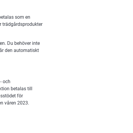
 betalas som en
ör trädgårdsprodukter
en. Du behöver inte
får den automatiskt
n- och
ion betalas till
sstödet för
en våren 2023.