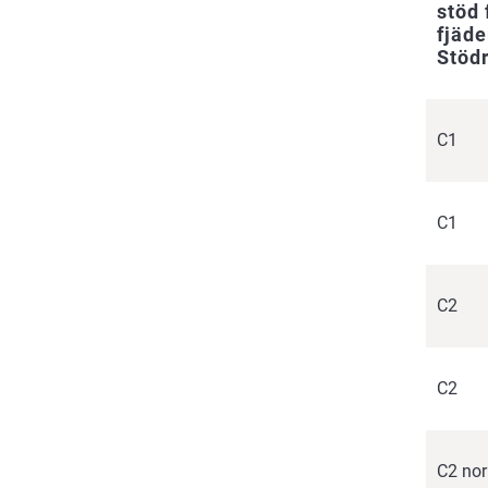
stöd 
fjäde
Stöd
C1
C1
C2
C2
C2 nor