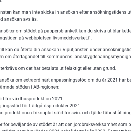
.
änsten kan man inte skicka in ansökan efter ansökningstidens u
d ansökan avslås.
nsöker om stödet på pappersblankett kan du skriva ut blankett
ngstiden på webbplatsen livsmedelsverket.fi.
ill kan du återta din ansökan i Viputjänsten under ansökningsti
igen om återtagandet till kommunens landsbygdsnäringsmyndig
terkrävs om det har betalats ut felaktigt eller utan grund.
ansöka om extraordinärt anpassningsstöd om du år 2021 har bev
ämnda stöden i AB-regionen:
öd för växthusproduktion 2021
gringsstöd för trädgårdsprodukter 2021
ån produktionen frikopplat stöd för svin- och fjäderfähushållnin
kor för beviljande av stödet är att den jordbruksverksamhet som be