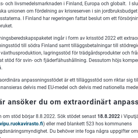
ks- och livsmedelsmarknaden i Finland, Europa och globalt. I sl
ska unionen om fördelning av krisreserven i sin jordbruksbudget
staterna. I Finland har regeringen fattat beslut om ett försörj
bruket.
jningsberedskapspaketet ingår i form av krisstöd 2022 ett extrao
ngsstöd till södra Finland samt tilläggsbetalningar till stödregi
r växthusproduktion, lagringsstöd för trädgårdsprodukter och fr
lat stöd för svin- och fjäderfähushållning. Dessutom höjs komp
å.
aordinära anpassningsstödet är ett tilläggsstöd som riktar sig ti
finansieras delvis med EU-medel och delvis med nationella mede
är ansöker du om extraordinärt anpas
 om stöd börjar 8.8.2022. Sök stödet senast
18.8.2022
i Viputj
/vipu.ruokavirasto.fi
) eller med blankett 523 hos kommunens
dsnäringsmyndighet. Du behöver inte foga några uppgifter om odl