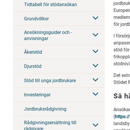
jordbru
Tidtabell för stödansökan
Europei
medlems
Grundvillkor
för jord
Ansökningsguider och -
I försör
anvisningar
anpassni
stöd fö
Åkerstöd
frikopp
stödniv
Djurstöd
Det extr
Stöd till unga jordbrukare
Stödet 
Investeringar
Så h
Jordbruksrådgivning
Ansökan
(
https:/
Rådgivningsersättning till
landsbyg
rådgivare