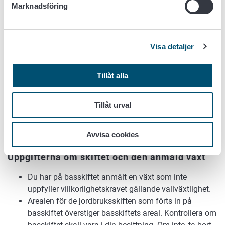
trots att du anmält till stödet berättigade växter.
Marknadsföring
Du har inte ansökt om nationellt stöd för sockerbeta
trots att du anmält till stödet berättigade växter.
Du har valt åtgärden naturvårdsvallar i stödet för
Visa detaljer
miljösystem men inte anmält några växter som
berättigar till stödet.
Tillåt alla
Du har valt åtgärden gröngödslingsvall i stödet för
miljösystem men inte anmält några växter som
berättigar till stödet.
Tillåt urval
Du har valt åtgärden mångfaldsväxter i stödet för
miljösystem men inte anmält några växter som
Avvisa cookies
berättigar till stödet.
Uppgifterna om skiftet och den anmäld växt
Du har på basskiftet anmält en växt som inte
uppfyller villkorlighetskravet gällande vallväxtlighet.
Arealen för de jordbruksskiften som förts in på
basskiftet överstiger basskiftets areal. Kontrollera om