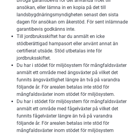
Bifoga garantibevis för det använda fröet till
ansökan, eller lämna in en kopia på det till
landsbygdnäringsmyndigheten senast den sista
dagen för ansökan om åkerstöd. För sent inlämnade
garantibevis godkänns inte.
Till jordbruksskiftet har du anmält en icke
stödberättigad hampasort eller använt annat än
certifierat utsäde. Stöd utbetalas inte för
jordbruksskiftet.
Du har i stödet för miljösystem för mångfaldsväxter
anmält ett område med ängsväxter på vilket det
funnits ängsväxtlighet längre än två på varandra
följande år. För arealen betalas inte stöd för
mångfaldsväxter inom stödet för miljösystem.
Du har i stödet för miljösystem för mångfaldsväxter
anmält ett område med fågelväxter på vilket det
funnits fågelväxter längre än två på varandra
följande år. För arealen betalas inte stöd för
mångfaldsväxter inom stödet för miljösystem