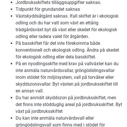
Jordbruksskiftets tilläggsuppgifter saknas.
Tidpunkt för grundandet saknas
Växtskyddsåtgärd saknas. Ifall skiftet är i ekologisk
odling och du har valt som växt en ettårig
trädgårdsväxt byt då växt eller skedet för ekologisk
odling eller radera valet för åtgärden.
På basskiftet får det inte förekomma både
konventionell och ekologisk odling. Ändra på skedet
för ekologisk odling eller dela basskiftet.
På en nyodlingsskfte med krav på vallväxter kan du
inte anmäla naturvårdsvallar, gröngödslingsvallar
inom stödet för miljösystem, vall på torvåker eller
skyddszonsvallar. Byt växten på jordbruksskiftet till
en annan vall.
Du har anmält skyddszon på jordbruksskiftet, men
det finns inte stödduglig areal på jordbruksskiftet. Byt
växt på jordbruksskiftet
Du kan inte anmäla naturvårdsvall eller
gröngödslingsvall som finns med i stödet för