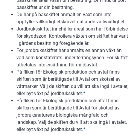
basskiftet skall vara i din besittning. Om inte, ta bort
basskiftet ur din besittning.
Du har på basskiftet anmält en växt som inte
uppfyller villkorlighetskravet gällande vallväxtlighet.
Jordbruksskiftet innehåller areal som har förbindelse
för skyddszon. Kontrollera växten om skiftet har varit
i gårdens besittning föregående år.
För jordbruksskiftet har anmälts en annan växt än
vad som konstaterats under terrängsynen. För skiftet
utbetalas inte ersättning för miljöavtal.
På fliken för Ekologisk produktion och avtal finns
skiften som är berättigade till Avtal om skötsel av
våtmarker. Välj de skiften du vill att ska ingå i avtalet,
eller byt växt på jordbruksskitet.
*
På fliken för Ekologisk produktion och altal finns
skiften som är berättigade till Avtal för skötsel av
jordbruksnaturens biologiska mångfald och
landskap. Välj de skiften du vill att ska ingå i avtalet,
eller byt växt på jordbruksskitet.
*