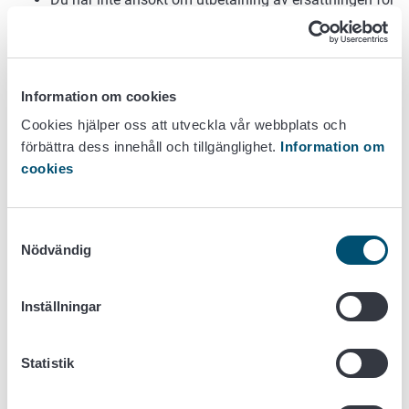
anläggning av gräsbevuxna skyddszoner
Du har inte ansökt om utbetalning av ersättningen för
rikatde skötselåtgärder på naturbeten
Du har inte ansökt om utbetalning av ersättningen för
Information om cookies
naturbetesskötsel
Cookies hjälper oss att utveckla vår webbplats och
Du har ansökt om omfördelningsinkomststöd men
förbättra dess innehåll och tillgänglighet.
Information om
inte sökt grundläggande inkomststöd. Du kan få
cookies
omfördelningsinkomststöd bara om du beviljats
grundläggande inkomststöd.
Du har valt åtgärden växttäcke vintertid i stödet för
Samtyckesval
miljösystem men inte sökt om grundläggande
Nödvändig
inkomststöd. Du kan få stödet för åtgärden bara om
du beviljas grundläggande inkomststöd.
Du har inte valt åtgärden växttäcke vintertid i stödet
Inställningar
för miljösystem.
Du har inte ansökt om bidrag för specialväxter trots
Statistik
att du anmält till stödet berättigade växter.
Du har inte ansökt om bidrag för stärkelsepotatis