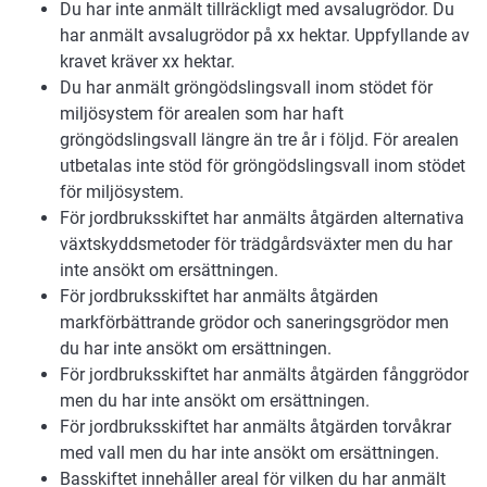
Du har inte anmält tillräckligt med avsalugrödor. Du
har anmält avsalugrödor på xx hektar. Uppfyllande av
kravet kräver xx hektar.
Du har anmält gröngödslingsvall inom stödet för
miljösystem för arealen som har haft
gröngödslingsvall längre än tre år i följd. För arealen
utbetalas inte stöd för gröngödslingsvall inom stödet
för miljösystem.
För jordbruksskiftet har anmälts åtgärden alternativa
växtskyddsmetoder för trädgårdsväxter men du har
inte ansökt om ersättningen.
För jordbruksskiftet har anmälts åtgärden
markförbättrande grödor och saneringsgrödor men
du har inte ansökt om ersättningen.
För jordbruksskiftet har anmälts åtgärden fånggrödor
men du har inte ansökt om ersättningen.
För jordbruksskiftet har anmälts åtgärden torvåkrar
med vall men du har inte ansökt om ersättningen.
Basskiftet innehåller areal för vilken du har anmält