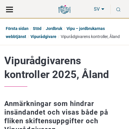
Gå
Sök
S
direkt
på
SV
till
hela
innehåll
webbplatsen
Första sidan
Stöd
Jordbruk
Vipu – jordbrukarnas
webbtjänst
Vipurådgivare
Vipurådgivarens kontroller, Åland
Vipurådgivarens
kontroller 2025, Åland
Anmärkningar som hindrar
insändandet och visas både på
fliken skiftensuppgifter och