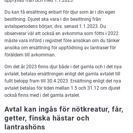
uppfyllas från och med 1.1.2023.
Du kan få ersättning enbart för djur som är i din egen
besittning. Djuret ska vara i din besittning från
avtalsperiodens början, dvs. senast 1.1.2023. Du
observerar väl att också en avkomma som fötts i 2022
måste vara införd i registret före ansökan om du tänker
ansöka om ersättning för uppfödning av lantraser för
föräldern till avkomman.
Om det år 2023 finns djur både i det gamla och i det nya
avtalet, betalas ersättningen enligt det gamla avtalet till
fullt belopp fram till 30.4.2023. Ersättning enligt det nya
avtalet betalas för tiden mellan 1.5 och 31.12 om djuret
också finns med i det gamla avtalet.
Avtal kan ingås för nötkreatur, får,
getter, finska hästar och
lantrashöns