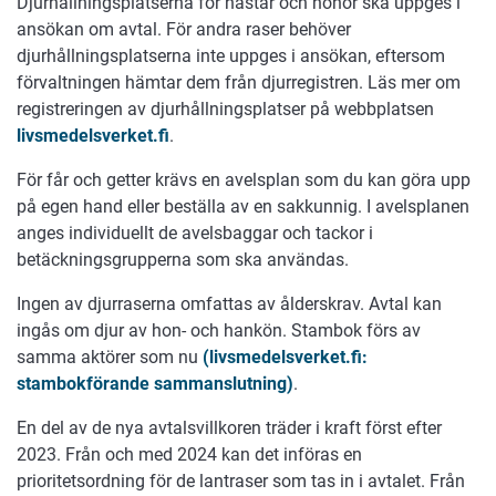
Djurhållningsplatserna för hästar och hönor ska uppges i
ansökan om avtal. För andra raser behöver
djurhållningsplatserna inte uppges i ansökan, eftersom
förvaltningen hämtar dem från djurregistren. Läs mer om
registreringen av djurhållningsplatser på webbplatsen
livsmedelsverket.fi
.
För får och getter krävs en avelsplan som du kan göra upp
på egen hand eller beställa av en sakkunnig. I avelsplanen
anges individuellt de avelsbaggar och tackor i
betäckningsgrupperna som ska användas.
Ingen av djurraserna omfattas av ålderskrav. Avtal kan
ingås om djur av hon- och hankön. Stambok förs av
samma aktörer som nu
(livsmedelsverket.fi:
stambokförande sammanslutning)
.
En del av de nya avtalsvillkoren träder i kraft först efter
2023. Från och med 2024 kan det införas en
prioritetsordning för de lantraser som tas in i avtalet. Från