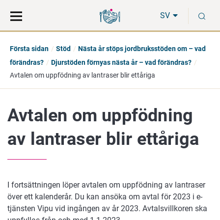
Gå
Sök
S
direkt
på
SV
till
hela
innehåll
webbplatsen
Första sidan
Stöd
Nästa år stöps jordbruksstöden om – vad
förändras?
Djurstöden förnyas nästa år – vad förändras?
Avtalen om uppfödning av lantraser blir ettåriga
Avtalen om uppfödning
av lantraser blir ettåriga
I fortsättningen löper avtalen om uppfödning av lantraser
över ett kalenderår. Du kan ansöka om avtal för 2023 i e-
tjänsten Vipu vid ingången av år 2023. Avtalsvillkoren ska