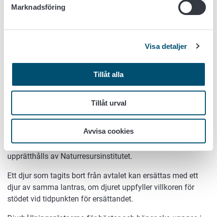
Lantrashöns:
Marknadsföring
Ett villkor är en flock med minst 20 lantrashönor och
lantrastuppar.
Lantrashönsen ska höra till Programmet för
Visa detaljer
bevarande av lantrashöns som samordnas av
Naturresursinstitutet.
Tillåt alla
Ett djur som omfattas av ett avtal som ingås år 2023 ska
ha ett härstamningsintyg (stambok). Renrasig avkomma
Tillåt urval
av nötkreatur, får och getter syns direkt i den uppdaterade
stamboken och en renrasig finsk häst i Finlands Hippos
Avvisa cookies
register. För lantrashöns räcker det att hönorna hör till
programmet för bevarande av lantrashöns som
upprätthålls av Naturresursinstitutet.
Ett djur som tagits bort från avtalet kan ersättas med ett
djur av samma lantras, om djuret uppfyller villkoren för
stödet vid tidpunkten för ersättandet.