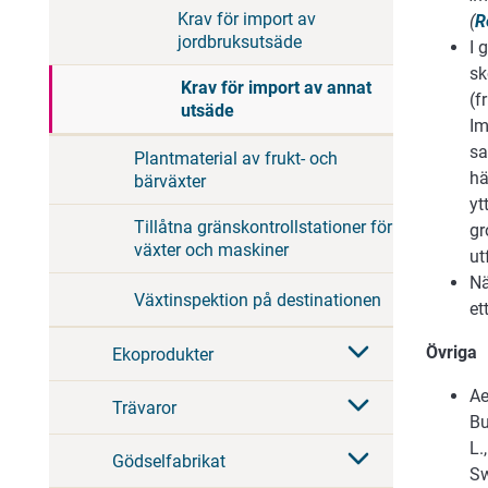
Krav för import av
(
R
jordbruksutsäde
I 
sk
Krav för import av annat
(f
utsäde
Im
sa
Plantmaterial av frukt- och
hä
bärväxter
yt
Tillåtna gränskontrollstationer för
gr
växter och maskiner
ut
Nä
Växtinspektion på destinationen
et
Övriga
Ekoprodukter
Ae
Trävaror
Bu
L.
Gödselfabrikat
Sw