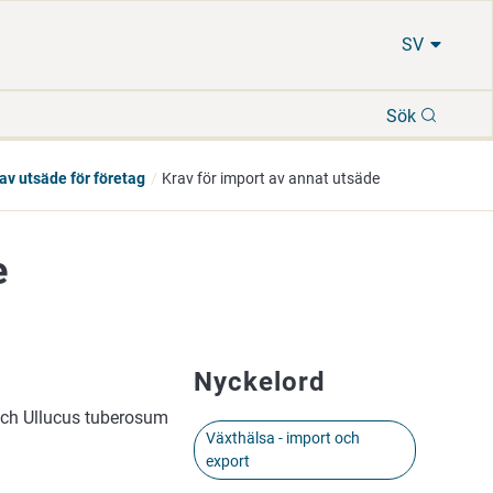
SV
Sök
Sök
av utsäde för företag
Krav för import av annat utsäde
e
Nyckelord
 och Ullucus tuberosum
Växthälsa - import och
export