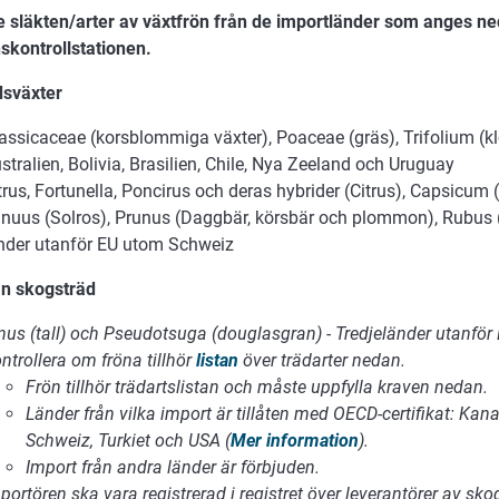
e släkten/arter av växtfrön från de importländer som anges ned
nskontrollstationen.
sväxter
assicaceae (korsblommiga växter), Poaceae (gräs), Trifolium (klö
stralien, Bolivia, Brasilien, Chile, Nya Zeeland och Uruguay
trus, Fortunella, Poncirus och deras hybrider (Citrus), Capsicum
nuus (Solros), Prunus (Daggbär, körsbär och plommon), Rubus 
nder utanför EU utom Schweiz
ån skogsträd
nus (tall) och Pseudotsuga (douglasgran) - Tredjeländer utanför
ntrollera om fröna tillhör
listan
över trädarter nedan.
Frön tillhör trädartslistan och måste uppfylla kraven nedan.
Länder från vilka import är tillåten med OECD-certifikat: Kana
Schweiz, Turkiet och USA (
Mer information
).
Import från andra länder är förbjuden.
portören ska vara registrerad i registret över leverantörer av sk