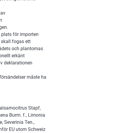
 av
n
gen.
plats för importen
skall fogas ett
sädets och plantornas
onellt erkänt
av deklarationen
a försändelser måste ha
Balsamocitrus Stapf,
ena Burm. f., Limonia
, Severinia Ten.,
tanför EU utom Schweiz