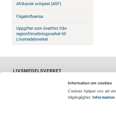
Afrikansk svinpest (ASF)
Fågelinfluensa
Uppgifter som överförs från
regionförvaltningsverket till
Livsmedelsverket
LIVSMEDELSVERKET
PB 100
Information om cookies
00027 LIVSMEDELSVERKET
Cookies hjälper oss att ut
tillgänglighet.
Information
Kontaktuppgifter
Växel +358
Ge respons
Dataskydd