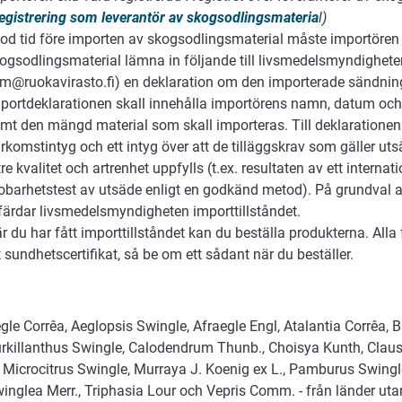
egistrering som leverantör av skogsodlingsmateria
l)
god tid före importen av skogsodlingsmaterial måste importören
ogsodlingsmaterial lämna in följande till livsmedelsmyndighete
rm@ruokavirasto.fi) en deklaration om den importerade sändnin
portdeklarationen skall innehålla importörens namn, datum och 
mt den mängd material som skall importeras. Till deklarationen 
rkomstintyg och ett intyg över att de tilläggskrav som gäller ut
tre kvalitet och artrenhet uppfylls (t.ex. resultaten av ett internati
obarhetstest av utsäde enligt en godkänd metod). På grundval 
färdar livsmedelsmyndigheten importtillståndet.
r du har fått importtillståndet kan du beställa produkterna. All
t sundhetscertifikat, så be om ett sådant när du beställer.
gle Corrêa, Aeglopsis Swingle, Afraegle Engl, Atalantia Corrêa, 
rkillanthus Swingle, Calodendrum Thunb., Choisya Kunth, Claus
, Microcitrus Swingle, Murraya J. Koenig ex L., Pamburus Swingle
inglea Merr., Triphasia Lour och Vepris Comm. - från länder u