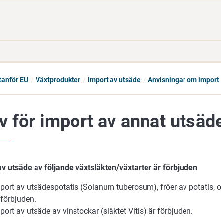
Gå
Sök
direkt
på
till
hela
innehåll
webbplatsen
tanför EU
Växtprodukter
Import av utsäde
Anvisningar om import 
v för import av annat utsäd
av utsäde av följande växtsläkten/växtarter är förbjuden
port av utsädespotatis (Solanum tuberosum), fröer av potatis,
 förbjuden.
port av utsäde av vinstockar (släktet Vitis) är förbjuden.