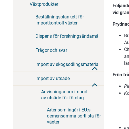
Växtprodukter
Följand
vid grä
Beställningsblankett för
importkontroll växter
Prydnad
Br
Dispens för forskningsändamål
Au
Ci
Frågor och svar
an
lä
Import av skogsodlingsmaterial
Frön fr
Import av utsäde
Pi
Anvisningar om import
Ko
av utsäde för företag
Arter som ingår i EU:s
gemensamma sortlista för
växter
Im