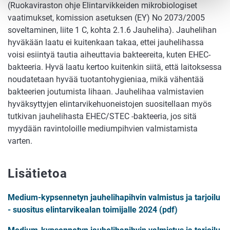
(Ruokaviraston ohje Elintarvikkeiden mikrobiologiset
vaatimukset, komission asetuksen (EY) No 2073/2005
soveltaminen, liite 1 C, kohta 2.1.6 Jauheliha). Jauhelihan
hyväkään laatu ei kuitenkaan takaa, ettei jauhelihassa
voisi esiintyä tautia aiheuttavia bakteereita, kuten EHEC-
bakteeria. Hyvä laatu kertoo kuitenkin siitä, että laitoksessa
noudatetaan hyvää tuotantohygieniaa, mikä vähentää
bakteerien joutumista lihaan. Jauhelihaa valmistavien
hyväksyttyjen elintarvikehuoneistojen suositellaan myös
tutkivan jauhelihasta EHEC/STEC -bakteeria, jos sitä
myydään ravintoloille mediumpihvien valmistamista
varten.
Lisätietoa
Medium-kypsennetyn jauhelihapihvin valmistus ja tarjoilu
- suositus elintarvikealan toimijalle 2024 (pdf)