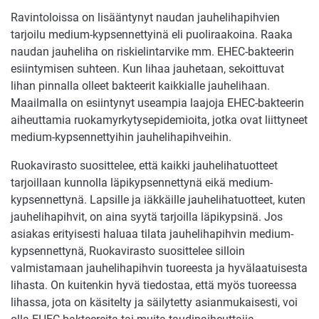
Ravintoloissa on lisääntynyt naudan jauhelihapihvien
tarjoilu medium-kypsennettyinä eli puoliraakoina. Raaka
naudan jauheliha on riskielintarvike mm. EHEC-bakteerin
esiintymisen suhteen. Kun lihaa jauhetaan, sekoittuvat
lihan pinnalla olleet bakteerit kaikkialle jauhelihaan.
Maailmalla on esiintynyt useampia laajoja EHEC-bakteerin
aiheuttamia ruokamyrkytysepidemioita, jotka ovat liittyneet
medium-kypsennettyihin jauhelihapihveihin.
Ruokavirasto suosittelee, että kaikki jauhelihatuotteet
tarjoillaan kunnolla läpikypsennettynä eikä medium-
kypsennettynä. Lapsille ja iäkkäille jauhelihatuotteet, kuten
jauhelihapihvit, on aina syytä tarjoilla läpikypsinä. Jos
asiakas erityisesti haluaa tilata jauhelihapihvin medium-
kypsennettynä, Ruokavirasto suosittelee silloin
valmistamaan jauhelihapihvin tuoreesta ja hyvälaatuisesta
lihasta. On kuitenkin hyvä tiedostaa, että myös tuoreessa
lihassa, jota on käsitelty ja säilytetty asianmukaisesti, voi