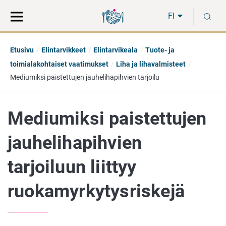
Siirry
Siirry
H
suoraan
koko
FI
sisältöön
sivuston
hakuun
Etusivu
Elintarvikkeet
Elintarvikeala
Tuote- ja
toimialakohtaiset vaatimukset
Liha ja lihavalmisteet
Mediumiksi paistettujen jauhelihapihvien tarjoilu
Mediumiksi paistettujen
jauhelihapihvien
tarjoiluun liittyy
ruokamyrkytysriskejä