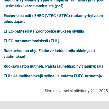
Medium-kypsennetyn jauhelihapihvin valmistus ja tarjoilu
- esimerkki varoitustekstistä (pdf)
Escherichia coli / EHEC (VTEC / STEC) ruokamyrkytysten
aiheuttajana
EHEC-bakteerista Zoonoosikeskuksen sivuilla
EHEC-tartunnat ihmisissä (THL)
Ruokaviraston ohje Elintarvikkeiden mikrobiologiset
vaatimukset
Ruokaviraston uutinen: Paista jauhelihapihvit läpikypsiksi
THL: Jauhelihapihvejä syöneillä todettu EHEC-tartuntoja
Sivu on viimeksi päivitetty 21.1.2025