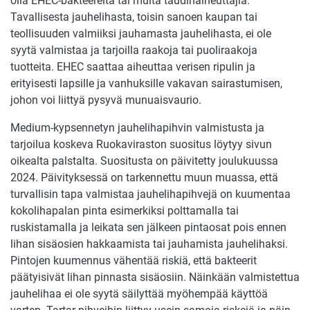
olla EHEC-bakteereita tai muita taudinaiheuttajia.
Tavallisesta jauhelihasta, toisin sanoen kaupan tai
teollisuuden valmiiksi jauhamasta jauhelihasta, ei ole
syytä valmistaa ja tarjoilla raakoja tai puoliraakoja
tuotteita. EHEC saattaa aiheuttaa verisen ripulin ja
erityisesti lapsille ja vanhuksille vakavan sairastumisen,
johon voi liittyä pysyvä munuaisvaurio.
Medium-kypsennetyn jauhelihapihvin valmistusta ja
tarjoilua koskeva Ruokaviraston suositus löytyy sivun
oikealta palstalta. Suositusta on päivitetty joulukuussa
2024. Päivityksessä on tarkennettu muun muassa, että
turvallisin tapa valmistaa jauhelihapihvejä on kuumentaa
kokolihapalan pinta esimerkiksi polttamalla tai
ruskistamalla ja leikata sen jälkeen pintaosat pois ennen
lihan sisäosien hakkaamista tai jauhamista jauhelihaksi.
Pintojen kuumennus vähentää riskiä, että bakteerit
päätyisivät lihan pinnasta sisäosiin. Näinkään valmistettua
jauhelihaa ei ole syytä säilyttää myöhempää käyttöä